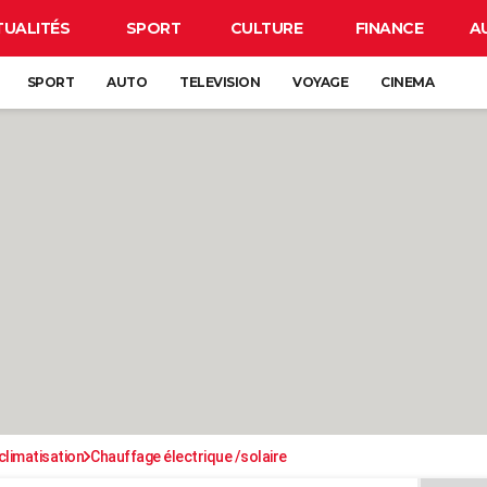
TUALITÉS
SPORT
CULTURE
FINANCE
A
SPORT
AUTO
TELEVISION
VOYAGE
CINEMA
climatisation
Chauffage électrique /solaire