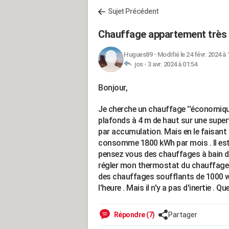
Sujet Précédent
Chauffage appartement très 
Hugues89
-
Modifié le 24 févr. 2024 à 
jos -
3 avr. 2024 à 01:54
Bonjour,
Je cherche un chauffage ''économique
plafonds à 4 m de haut sur une superf
par accumulation. Mais en le faisant 
consomme 1800 kWh par mois . Il est ré
pensez vous des chauffages à bain d'
régler mon thermostat du chauffage 
des chauffages soufflants de 1000 w
l'heure . Mais il n'y a pas d'inertie . 
Répondre (7)
Partager