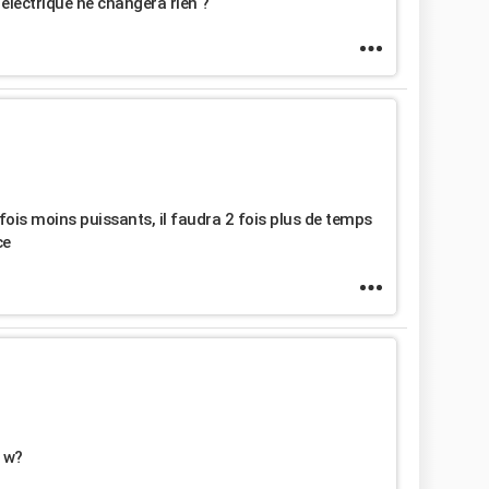
r électrique ne changera rien ?
ois moins puissants, il faudra 2 fois plus de temps
ce
0 w?