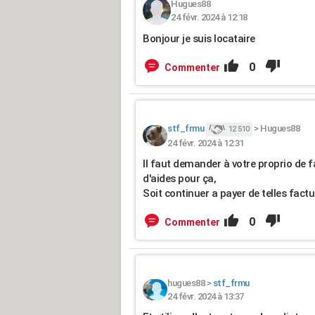
Hugues88
24 févr. 2024 à 12:18
Bonjour je suis locataire
0
Commenter
stf_frmu
>
Hugues88
12 510
24 févr. 2024 à 12:31
Il faut demander à votre proprio de fa
d'aides pour ça,
Soit continuer a payer de telles fac
0
Commenter
hugues88
>
stf_frmu
24 févr. 2024 à 13:37