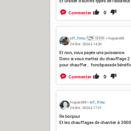
Et utiliser d'autres types de radiateu
0
Commenter
stf_frmu
>
hugues88
12 510
24 févr. 2024 à 14:20
Et non, vous payée une puissance.
Donc si vous mettez du chauffage 2 f
pour chauffer... foncbpasxde bénéfi
0
Commenter
Hugues88
>
stf_frmu
24 févr. 2024 à 17:31
Re bonjour
Et les chauffages de chantier à 300