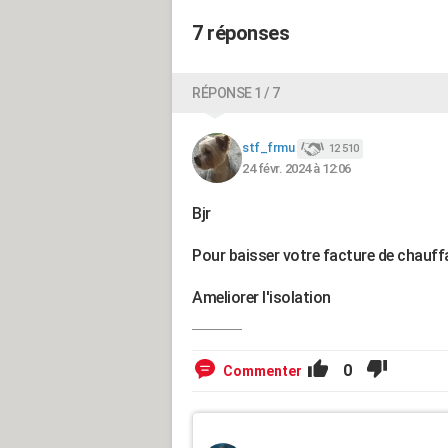
7 réponses
RÉPONSE 1 / 7
stf_frmu
12 510
24 févr. 2024 à 12:06
Bjr
Pour baisser votre facture de chauffag
Ameliorer l'isolation
0
Commenter