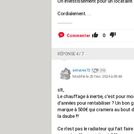
Un investissement pour un locataire.
Cordialement. . .
0
Commenter
RÉPONSE 4 / 7
astuces72
316
Modifié le 25 févr. 2024 à 09:48
slt,
Le chauffage à inertie, c'est pour moi
d'années pour rentabiliser ? Un bon g
marque à 500€ qui cramera au bout de 
la daube !!!
Ce n'est pas le radiateur qui fait fair