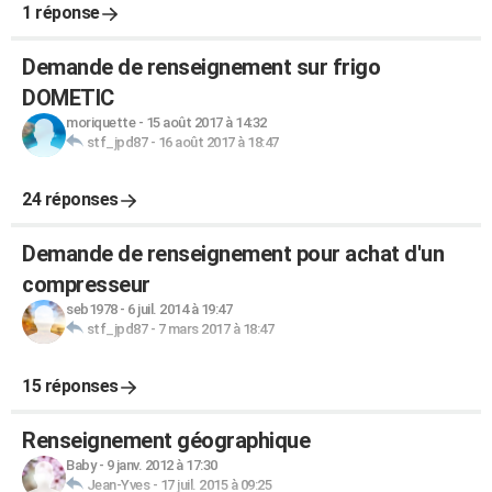
1 réponse
Demande de renseignement sur frigo
DOMETIC
moriquette
-
15 août 2017 à 14:32
stf_jpd87
-
16 août 2017 à 18:47
24 réponses
Demande de renseignement pour achat d'un
compresseur
seb1978
-
6 juil. 2014 à 19:47
stf_jpd87
-
7 mars 2017 à 18:47
15 réponses
Renseignement géographique
Baby
-
9 janv. 2012 à 17:30
Jean-Yves
-
17 juil. 2015 à 09:25