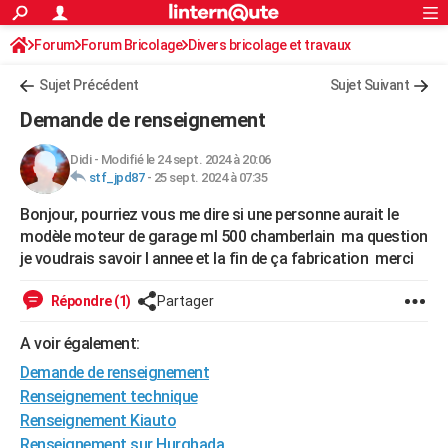
ACTUALITÉS
Forum
Forum Bricolage
Connexion
Divers bricolage et travaux
S'inscrire
Rechercher
Société
Education
Villes
Politique
Faits Divers
Monde
+
SPORT
Sujet Précédent
Sujet Suivant
Football
Cyclisme
Forum
Coupe du monde 2026
Tennis
Rugby
CULTURE
Demande de renseignement
TNT
Cinéma
Musique
Programme TV
Streaming
Sorties cinéma
+
FINANCE
Didi
-
Modifié le 24 sept. 2024 à 20:06
stf_jpd87
-
25 sept. 2024 à 07:35
Impôts
Immobilier
Banque
Crédit
Retraite
Epargne
Risques naturels par ville
Assurance
AUTO
Bonjour, pourriez vous me dire si une personne aurait le
Réserver un essai
Berlines
Forum auto
Essais
Citadines
SUV
+
HIGH-TECH
modèle moteur de garage ml 500 chamberlain ma question
je voudrais savoir l annee et la fin de ça fabrication merci
Meilleur smartphone
Ordinateurs
Guide high-tech
Mobiles
Internet
Jeux vidéo
+
BRICOLAGE
Répondre (1)
Partager
Aménagement intérieur
Cuisine
Jardinage
+
Forum
Extérieur
Salle de bains
Rangement
WEEK-END
A voir également:
Escapades
Expositions
Week-end nature
Guides de France
Patrimoine
Musées
+
LIFESTYLE
Demande de renseignement
Bien-être
Mode
+
Art de vivre
Loisirs
Modes de vie
SANTE
Renseignement technique
Renseignement Kiauto
Guide de la santé
Médicaments
+
Alimentation
Maladies
Sommeil
VOYAGE
Renseignement sur Hurghada