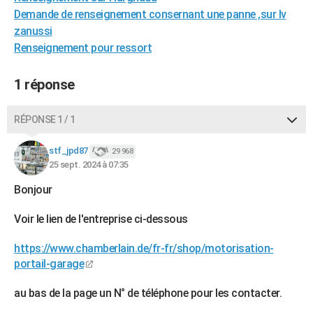
Demande de renseignement consernant une panne ,sur lv
City break
Voyage de noces
Climat
Destinations
Voyage nature
Forum
+
PHOTO
zanussi
GUIDES D'ACHAT
Renseignement pour ressort
BONS PLANS
1 réponse
CARTE DE VOEUX
RÉPONSE 1 / 1
Carte Bonne année
Carte Pâques
Carte de Noël
Carte Saint-Valentin
Carte d'anniversaire
DICTIONNAIRE
stf_jpd87
29 968
Biographies
Expressions
Dictionnaire
Citations
Proverbes
PROGRAMME TV
25 sept. 2024 à 07:35
COPAINS D'AVANT
Bonjour
Se connecter
Collèges
Universités
Service militaire
S'inscrire
Lycées
Primaires
Entreprises
Avis de recherche
AVIS DE DÉCÈS
Voir le lien de l'entreprise ci-dessous
FORUM
https://www.chamberlain.de/fr-fr/shop/motorisation-
portail-garage
Lifestyle
Sport
Television
Cinema
Bricolage
Culture
Auto
Voyage
au bas de la page un N° de téléphone pour les contacter.