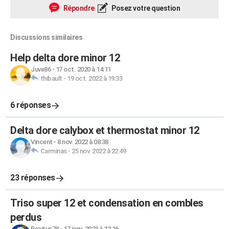
Répondre
Posez votre question
Discussions similaires
Help delta dore minor 12
Juve86
-
17 oct. 2020 à 14:11
thibault
-
19 oct. 2022 à 19:33
6 réponses
Delta dore calybox et thermostat minor 12
Vincent
-
8 nov. 2022 à 08:38
Carminas
-
25 nov. 2022 à 22:49
23 réponses
Triso super 12 et condensation en combles
perdus
Benitus78
-
17 janv. 2023 à 22:16