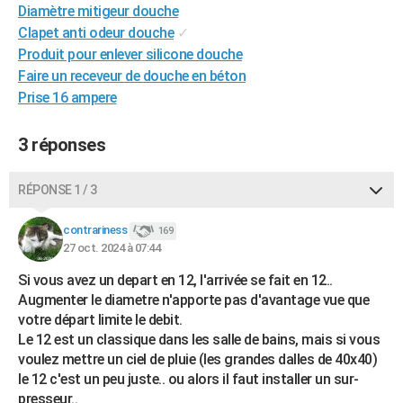
Diamètre mitigeur douche
City break
Voyage de noces
Climat
Destinations
Voyage nature
Forum
+
PHOTO
Clapet anti odeur douche
✓
Produit pour enlever silicone douche
GUIDES D'ACHAT
Faire un receveur de douche en béton
BONS PLANS
Prise 16 ampere
CARTE DE VOEUX
3 réponses
Carte Bonne année
Carte Pâques
Carte de Noël
Carte Saint-Valentin
Carte d'anniversaire
DICTIONNAIRE
RÉPONSE 1 / 3
Biographies
Expressions
Dictionnaire
Citations
Proverbes
PROGRAMME TV
contrariness
169
COPAINS D'AVANT
27 oct. 2024 à 07:44
Se connecter
Collèges
Universités
Service militaire
S'inscrire
Lycées
Primaires
Entreprises
Avis de recherche
AVIS DE DÉCÈS
Si vous avez un depart en 12, l'arrivée se fait en 12..
Augmenter le diametre n'apporte pas d'avantage vue que
FORUM
votre départ limite le debit.
Le 12 est un classique dans les salle de bains, mais si vous
Lifestyle
Sport
Television
Cinema
Bricolage
Culture
Auto
Voyage
voulez mettre un ciel de pluie (les grandes dalles de 40x40)
le 12 c'est un peu juste.. ou alors il faut installer un sur-
presseur..