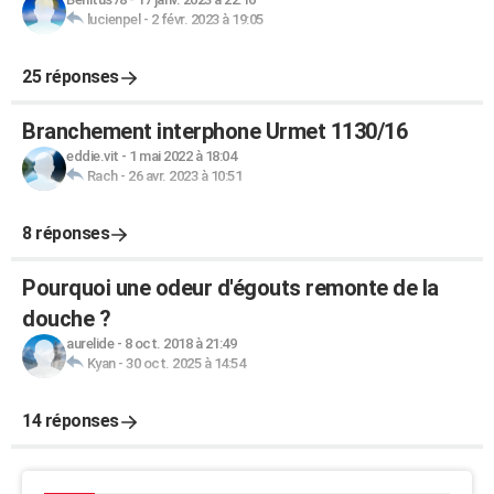
lucienpel
-
2 févr. 2023 à 19:05
25 réponses
Branchement interphone Urmet 1130/16
eddie.vit
-
1 mai 2022 à 18:04
Rach
-
26 avr. 2023 à 10:51
8 réponses
Pourquoi une odeur d'égouts remonte de la
douche ?
aurelide
-
8 oct. 2018 à 21:49
Kyan
-
30 oct. 2025 à 14:54
14 réponses