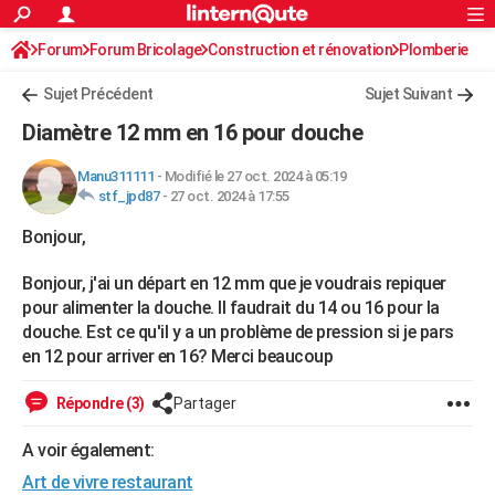
ACTUALITÉS
Forum
Forum Bricolage
Connexion
Construction et rénovation
S'inscrire
Plomberie
Rechercher
Société
Education
Villes
Politique
Faits Divers
Monde
+
SPORT
Sujet Précédent
Sujet Suivant
Football
Cyclisme
Forum
Coupe du monde 2026
Tennis
Rugby
CULTURE
Diamètre 12 mm en 16 pour douche
TNT
Cinéma
Musique
Programme TV
Streaming
Sorties cinéma
+
FINANCE
Manu311111
-
Modifié le 27 oct. 2024 à 05:19
stf_jpd87
-
27 oct. 2024 à 17:55
Impôts
Immobilier
Banque
Crédit
Retraite
Epargne
Risques naturels par ville
Assurance
AUTO
Bonjour,
Réserver un essai
Berlines
Forum auto
Essais
Citadines
SUV
+
HIGH-TECH
Bonjour, j'ai un départ en 12 mm que je voudrais repiquer
Meilleur smartphone
Ordinateurs
Guide high-tech
Mobiles
Internet
Jeux vidéo
+
BRICOLAGE
pour alimenter la douche. Il faudrait du 14 ou 16 pour la
douche. Est ce qu'il y a un problème de pression si je pars
Aménagement intérieur
Cuisine
Jardinage
+
Forum
Extérieur
Salle de bains
Rangement
WEEK-END
en 12 pour arriver en 16? Merci beaucoup
Escapades
Expositions
Week-end nature
Guides de France
Patrimoine
Musées
+
LIFESTYLE
Répondre (3)
Partager
Bien-être
Mode
+
Art de vivre
Loisirs
Modes de vie
SANTE
A voir également:
Guide de la santé
Médicaments
+
Alimentation
Maladies
Sommeil
VOYAGE
Art de vivre restaurant