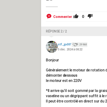
0
Commenter
RÉPONSE 2 / 2
stf_jpd87
29 968
5 déc. 2024 à 08:22
Bonjour
Généralement le moteur de rotation d
démonter
dessous
le moteur est en 220V
*Il arrive qu'il soit gommé par la grai
vaseline ou un dégrippant suffit à le 
Il peut être contrôlé en direct sur d