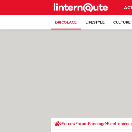
AC
BRICOLAGE
LIFESTYLE
CULTURE
Forum
Forum Bricolage
Electroména