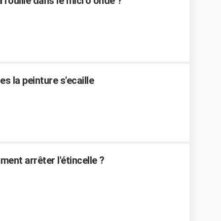
a rouille dans le micro onde ?
s la peinture s'ecaille
ent arrêter l'étincelle ?