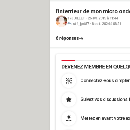
l'interrieur de mon micro onde
17JUILLET
-
26 avr. 2015 à 11:44
stf_jpd87
-
8 oct. 2024 à 08:21
6 réponses
DEVENEZ MEMBRE EN QUELQ
Connectez-vous simpleme
Suivez vos discussions 
Mettez en avant votre ex