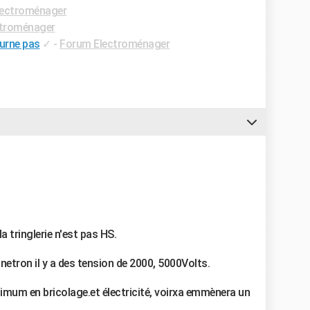
lectroménager
troménager
ourne pas
✓
-
Forum Electroménager
 la tringlerie n'est pas HS.
etron il y a des tension de 2000, 5000Volts.
imum en bricolage.et électricité, voirxa emmènera un