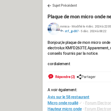
Sujet Précédent
Plaque de mon micro onde ne
mmica
-
Modifié le 4 déc. 2024 à 22:05
stf_jpd87
-
5 déc. 2024 à 08:22
Bonjour,le plaque de mon micro onde 
electrolux KMFD263TE.Apparement, rie
conseils fournis par la notice.
cordialement
Répondre (2)
Partager
A voir également:
Avis sur le 58 restaurant
Micro onde rouillé
✓
-
Forum Electro
Hauteur micro onde
-
Forum Electro