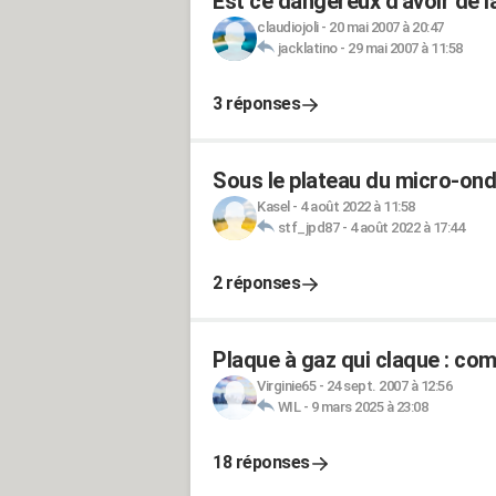
Est ce dangereux d'avoir de l
claudiojoli
-
20 mai 2007 à 20:47
jacklatino
-
29 mai 2007 à 11:58
3 réponses
Sous le plateau du micro-onde
Kasel
-
4 août 2022 à 11:58
stf_jpd87
-
4 août 2022 à 17:44
2 réponses
Plaque à gaz qui claque : comm
Virginie65
-
24 sept. 2007 à 12:56
WIL
-
9 mars 2025 à 23:08
18 réponses