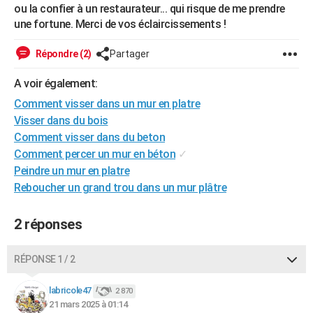
ou la confier à un restaurateur... qui risque de me prendre
City break
Voyage de noces
Climat
Destinations
Voyage nature
Forum
+
PHOTO
une fortune. Merci de vos éclaircissements !
GUIDES D'ACHAT
Répondre (2)
Partager
BONS PLANS
A voir également:
CARTE DE VOEUX
Comment visser dans un mur en platre
Visser dans du bois
Carte Bonne année
Carte Pâques
Carte de Noël
Carte Saint-Valentin
Carte d'anniversaire
DICTIONNAIRE
Comment visser dans du beton
Comment percer un mur en béton
✓
Biographies
Expressions
Dictionnaire
Citations
Proverbes
PROGRAMME TV
Peindre un mur en platre
COPAINS D'AVANT
Reboucher un grand trou dans un mur plâtre
Se connecter
Collèges
Universités
Service militaire
S'inscrire
Lycées
Primaires
Entreprises
Avis de recherche
AVIS DE DÉCÈS
2 réponses
FORUM
RÉPONSE 1 / 2
Lifestyle
Sport
Television
Cinema
Bricolage
Culture
Auto
Voyage
labricole47
2 870
21 mars 2025 à 01:14