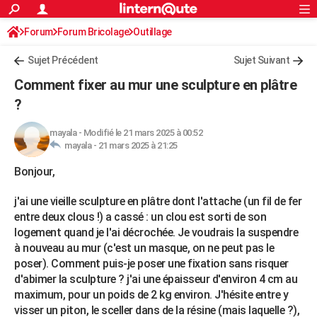
ACTUALITÉS
Forum
Forum Bricolage
Connexion
Outillage
S'inscrire
Rechercher
Société
Education
Villes
Politique
Faits Divers
Monde
+
SPORT
Sujet Précédent
Sujet Suivant
Football
Cyclisme
Forum
Coupe du monde 2026
Tennis
Rugby
CULTURE
Comment fixer au mur une sculpture en plâtre
TNT
Cinéma
Musique
Programme TV
Streaming
Sorties cinéma
+
?
FINANCE
Impôts
Immobilier
Banque
Crédit
Retraite
Epargne
Risques naturels par ville
Assurance
AUTO
mayala
-
Modifié le 21 mars 2025 à 00:52
mayala -
21 mars 2025 à 21:25
Réserver un essai
Berlines
Forum auto
Essais
Citadines
SUV
+
HIGH-TECH
Bonjour,
Meilleur smartphone
Ordinateurs
Guide high-tech
Mobiles
Internet
Jeux vidéo
+
BRICOLAGE
j'ai une vieille sculpture en plâtre dont l'attache (un fil de fer
Aménagement intérieur
Cuisine
Jardinage
+
Forum
Extérieur
Salle de bains
Rangement
entre deux clous !) a cassé : un clou est sorti de son
WEEK-END
logement quand je l'ai décrochée. Je voudrais la suspendre
Escapades
Expositions
Week-end nature
Guides de France
Patrimoine
Musées
+
à nouveau au mur (c'est un masque, on ne peut pas le
LIFESTYLE
poser). Comment puis-je poser une fixation sans risquer
Bien-être
Mode
+
Art de vivre
Loisirs
Modes de vie
SANTE
d'abimer la sculpture ? j'ai une épaisseur d'environ 4 cm au
maximum, pour un poids de 2 kg environ. J'hésite entre y
Guide de la santé
Médicaments
+
Alimentation
Maladies
Sommeil
VOYAGE
visser un piton, le sceller dans de la résine (mais laquelle ?),