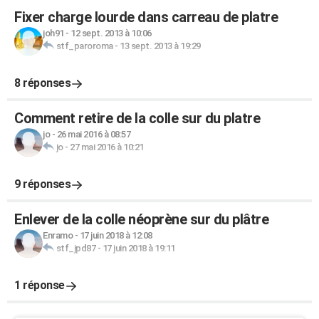
Fixer charge lourde dans carreau de platre
joh91
-
12 sept. 2013 à 10:06
stf_paroroma
-
13 sept. 2013 à 19:29
8 réponses
Comment retire de la colle sur du platre
jo
-
26 mai 2016 à 08:57
jo
-
27 mai 2016 à 10:21
9 réponses
Enlever de la colle néoprène sur du plâtre
Enramo
-
17 juin 2018 à 12:08
stf_jpd87
-
17 juin 2018 à 19:11
1 réponse