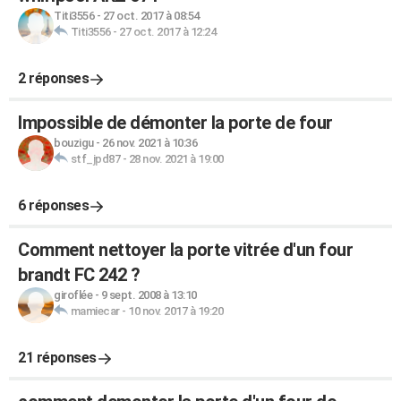
Titi3556
-
27 oct. 2017 à 08:54
Titi3556
-
27 oct. 2017 à 12:24
2 réponses
Impossible de démonter la porte de four
bouzigu
-
26 nov. 2021 à 10:36
stf_jpd87
-
28 nov. 2021 à 19:00
6 réponses
Comment nettoyer la porte vitrée d'un four
brandt FC 242 ?
giroflée
-
9 sept. 2008 à 13:10
mamiecar
-
10 nov. 2017 à 19:20
21 réponses