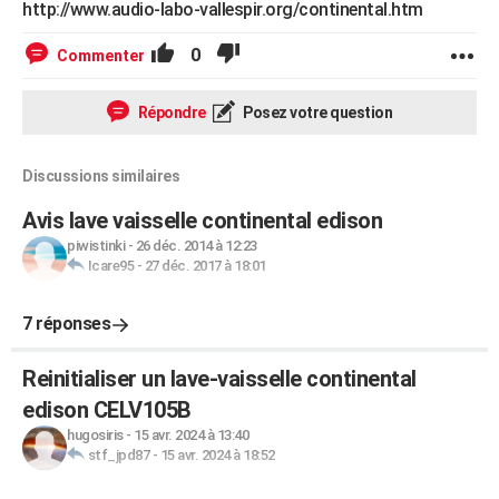
http://www.audio-labo-vallespir.org/continental.htm
0
Commenter
Répondre
Posez votre question
Discussions similaires
Avis lave vaisselle continental edison
piwistinki
-
26 déc. 2014 à 12:23
Icare95
-
27 déc. 2017 à 18:01
7 réponses
Reinitialiser un lave-vaisselle continental
edison CELV105B
hugosiris
-
15 avr. 2024 à 13:40
stf_jpd87
-
15 avr. 2024 à 18:52