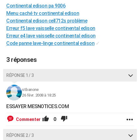
Continental edison pa 9006
City break
Voyage de noces
Climat
Destinations
Voyage nature
Forum
+
PHOTO
Menu caché tv continental edison
GUIDES D'ACHAT
Continental edison cell712s problème
Erreur f5 lave vaisselle continental edison
BONS PLANS
Erreur e4 lave vaisselle continental edison
Code panne lave-linge continental edison
✓
CARTE DE VOEUX
Carte Bonne année
Carte Pâques
Carte de Noël
Carte Saint-Valentin
Carte d'anniversaire
DICTIONNAIRE
3 réponses
Biographies
Expressions
Dictionnaire
Citations
Proverbes
PROGRAMME TV
RÉPONSE 1 / 3
COPAINS D'AVANT
stbanone
Se connecter
Collèges
Universités
Service militaire
S'inscrire
Lycées
Primaires
Entreprises
Avis de recherche
26 févr. 2008 à 18:25
AVIS DE DÉCÈS
ESSAYER MESNOTICES.COM
FORUM
0
Commenter
Lifestyle
Sport
Television
Cinema
Bricolage
Culture
Auto
Voyage
RÉPONSE 2 / 3