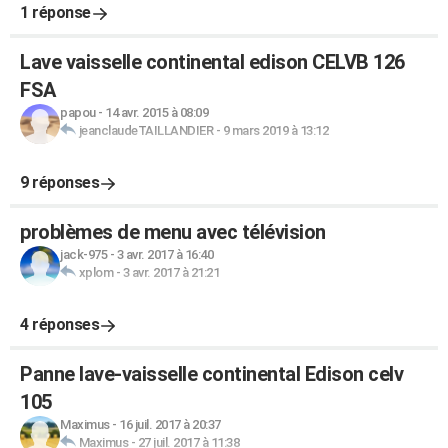
1 réponse
Lave vaisselle continental edison CELVB 126
FSA
papou
-
14 avr. 2015 à 08:09
jeanclaudeTAILLANDIER
-
9 mars 2019 à 13:12
9 réponses
problèmes de menu avec télévision
jack-975
-
3 avr. 2017 à 16:40
xplom
-
3 avr. 2017 à 21:21
4 réponses
Panne lave-vaisselle continental Edison celv
105
Maximus
-
16 juil. 2017 à 20:37
Maximus
-
27 juil. 2017 à 11:38