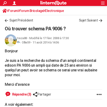
ACTUALITÉS
Forum
Forum Bricolage
Connexion
Electronique
S'inscrire
Rechercher
Société
Education
Villes
Politique
Faits Divers
Monde
+
SPORT
Sujet Précédent
Sujet Suivant
Football
Cyclisme
Forum
Coupe du monde 2026
Tennis
Rugby
CULTURE
Où trouver schema PA 9006 ?
TNT
Cinéma
Musique
Programme TV
Streaming
Sorties cinéma
+
FINANCE
treza88
-
Modifié le 17 févr. 2008 à 17:30
Ollie59 -
11 août 2014 à 14:06
Impôts
Immobilier
Banque
Crédit
Retraite
Epargne
Risques naturels par ville
Assurance
AUTO
Bonjour
Réserver un essai
Berlines
Forum auto
Essais
Citadines
SUV
+
HIGH-TECH
Je suis a la recherche du schema d'un ampli continental
Meilleur smartphone
Ordinateurs
Guide high-tech
Mobiles
Internet
Jeux vidéo
+
BRICOLAGE
edison PA 9006 un ampli qui date de 25 ans environ si
quelqu'un peut avoir se schema ce serai une vrai aubaine
Aménagement intérieur
Cuisine
Jardinage
+
Forum
Extérieur
Salle de bains
Rangement
WEEK-END
pour moi.
Escapades
Expositions
Week-end nature
Guides de France
Patrimoine
Musées
+
LIFESTYLE
Merci d'avance
Bien-être
Mode
+
Art de vivre
Loisirs
Modes de vie
SANTE
Répondre (3)
Partager
Guide de la santé
Médicaments
+
Alimentation
Maladies
Sommeil
VOYAGE
A voir également: