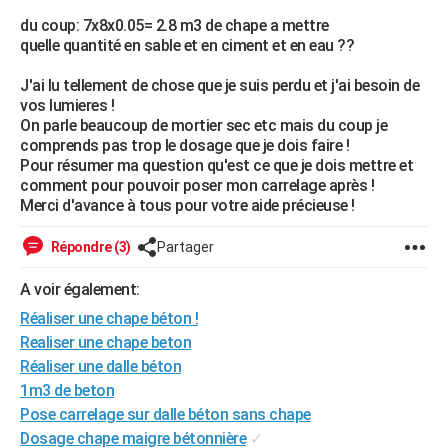
City break
Voyage de noces
Climat
Destinations
Voyage nature
Forum
+
du coup: 7x8x0.05= 2.8 m3 de chape a mettre
PHOTO
quelle quantité en sable et en ciment et en eau ??
GUIDES D'ACHAT
J'ai lu tellement de chose que je suis perdu et j'ai besoin de
vos lumieres !
BONS PLANS
On parle beaucoup de mortier sec etc mais du coup je
comprends pas trop le dosage que je dois faire !
CARTE DE VOEUX
Pour résumer ma question qu'est ce que je dois mettre et
Carte Bonne année
Carte Pâques
Carte de Noël
Carte Saint-Valentin
Carte d'anniversaire
comment pour pouvoir poser mon carrelage après !
DICTIONNAIRE
Merci d'avance à tous pour votre aide précieuse !
Biographies
Expressions
Dictionnaire
Citations
Proverbes
PROGRAMME TV
Répondre (3)
Partager
COPAINS D'AVANT
A voir également:
Se connecter
Collèges
Universités
Service militaire
S'inscrire
Lycées
Primaires
Entreprises
Avis de recherche
AVIS DE DÉCÈS
Réaliser une chape béton !
Realiser une chape beton
FORUM
Réaliser une dalle béton
Lifestyle
Sport
Television
Cinema
Bricolage
Culture
Auto
Voyage
1m3 de beton
Pose carrelage sur dalle béton sans chape
Dosage chape maigre bétonnière
✓