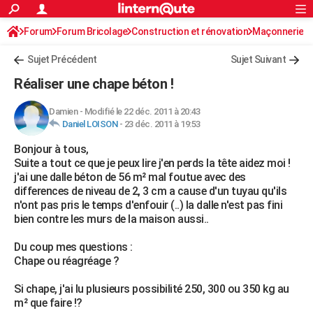
ACTUALITÉS
Forum
Forum Bricolage
Connexion
Construction et rénovation
S'inscrire
Maçonnerie
Rechercher
Société
Education
Villes
Politique
Faits Divers
Monde
+
SPORT
Sujet Précédent
Sujet Suivant
Football
Cyclisme
Forum
Coupe du monde 2026
Tennis
Rugby
CULTURE
Réaliser une chape béton !
TNT
Cinéma
Musique
Programme TV
Streaming
Sorties cinéma
+
FINANCE
Damien
-
Modifié le 22 déc. 2011 à 20:43
Daniel LOISON
-
23 déc. 2011 à 19:53
Impôts
Immobilier
Banque
Crédit
Retraite
Epargne
Risques naturels par ville
Assurance
AUTO
Bonjour à tous,
Réserver un essai
Berlines
Forum auto
Essais
Citadines
SUV
+
HIGH-TECH
Suite a tout ce que je peux lire j'en perds la tête aidez moi !
j'ai une dalle béton de 56 m² mal foutue avec des
Meilleur smartphone
Ordinateurs
Guide high-tech
Mobiles
Internet
Jeux vidéo
+
BRICOLAGE
differences de niveau de 2, 3 cm a cause d'un tuyau qu'ils
n'ont pas pris le temps d'enfouir (..) la dalle n'est pas fini
Aménagement intérieur
Cuisine
Jardinage
+
Forum
Extérieur
Salle de bains
Rangement
WEEK-END
bien contre les murs de la maison aussi..
Escapades
Expositions
Week-end nature
Guides de France
Patrimoine
Musées
+
LIFESTYLE
Du coup mes questions :
Chape ou réagréage ?
Bien-être
Mode
+
Art de vivre
Loisirs
Modes de vie
SANTE
Si chape, j'ai lu plusieurs possibilité 250, 300 ou 350 kg au
Guide de la santé
Médicaments
+
Alimentation
Maladies
Sommeil
VOYAGE
m² que faire !?