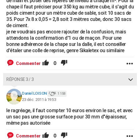
de main et poser des repères de niveau à chaque m². Pour la
chape il faut préciser pour 350 kg au mètre cube, il s'agit du
poids ciment pour un mètre cube de sable, soit 10 sacs de
35. Pour 7x 8 x 0,05 = 2,8 soit 3 mètres cube, donc 30 sacs
de ciment.
je ne voudrais pas encore rajouter de la confusion, mais
attendons la confirmation d'1 ou de maçon. Pour une
bonne adhérence de la chape sur la dalle, il est conseiller
d'étaler une colle de reprise, genre Sikaletex ou similaire
0
Commenter
RÉPONSE 3 / 3
Daniel LOISON
1 158
23 déc. 2011 à 19:53
le ragréage, il faut compter 10 euros environ le sac, et avec
un sac pas une grosse surface pour 30 mm d"épaisseur,
même pas autorisée
0
Commenter