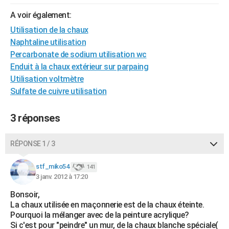
City break
Voyage de noces
Climat
Destinations
Voyage nature
Forum
+
PHOTO
A voir également:
Utilisation de la chaux
GUIDES D'ACHAT
Naphtaline utilisation
BONS PLANS
Percarbonate de sodium utilisation wc
Enduit à la chaux extérieur sur parpaing
CARTE DE VOEUX
Utilisation voltmètre
Sulfate de cuivre utilisation
Carte Bonne année
Carte Pâques
Carte de Noël
Carte Saint-Valentin
Carte d'anniversaire
DICTIONNAIRE
Biographies
Expressions
Dictionnaire
Citations
Proverbes
PROGRAMME TV
3 réponses
COPAINS D'AVANT
RÉPONSE 1 / 3
Se connecter
Collèges
Universités
Service militaire
S'inscrire
Lycées
Primaires
Entreprises
Avis de recherche
AVIS DE DÉCÈS
stf_miko54
141
3 janv. 2012 à 17:20
FORUM
Bonsoir,
Lifestyle
Sport
Television
Cinema
Bricolage
Culture
Auto
Voyage
La chaux utilisée en maçonnerie est de la chaux éteinte.
Pourquoi la mélanger avec de la peinture acrylique?
Si c'est pour "peindre" un mur, de la chaux blanche spéciale(