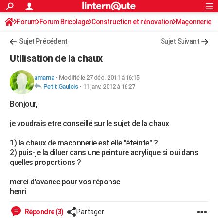
ACTUALITÉS
Forum
Forum Bricolage
Connexion
Construction et rénovation
S'inscrire
Maçonnerie
Rechercher
Société
Education
Villes
Politique
Faits Divers
Monde
+
SPORT
Sujet Précédent
Sujet Suivant
Football
Cyclisme
Forum
Coupe du monde 2026
Tennis
Rugby
CULTURE
Utilisation de la chaux
TNT
Cinéma
Musique
Programme TV
Streaming
Sorties cinéma
+
FINANCE
amarna
-
Modifié le 27 déc. 2011 à 16:15
Petit Gaulois
-
11 janv. 2012 à 16:27
Impôts
Immobilier
Banque
Crédit
Retraite
Epargne
Risques naturels par ville
Assurance
AUTO
Bonjour,
Réserver un essai
Berlines
Forum auto
Essais
Citadines
SUV
+
HIGH-TECH
je voudrais etre conseillé sur le sujet de la chaux
Meilleur smartphone
Ordinateurs
Guide high-tech
Mobiles
Internet
Jeux vidéo
+
BRICOLAGE
1) la chaux de maconnerie est elle "éteinte" ?
Aménagement intérieur
Cuisine
Jardinage
+
Forum
Extérieur
Salle de bains
Rangement
WEEK-END
2) puis-je la diluer dans une peinture acrylique si oui dans
quelles proportions ?
Escapades
Expositions
Week-end nature
Guides de France
Patrimoine
Musées
+
LIFESTYLE
merci d'avance pour vos réponse
Bien-être
Mode
+
Art de vivre
Loisirs
Modes de vie
SANTE
henri
Guide de la santé
Médicaments
+
Alimentation
Maladies
Sommeil
VOYAGE
Répondre (3)
Partager