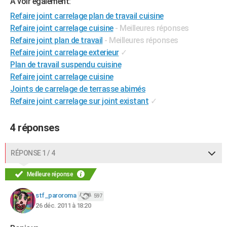
A voir également:
City break
Voyage de noces
Climat
Destinations
Voyage nature
Forum
+
PHOTO
Refaire joint carrelage plan de travail cuisine
Refaire joint carrelage cuisine
- Meilleures réponses
GUIDES D'ACHAT
Refaire joint plan de travail
- Meilleures réponses
Refaire joint carrelage exterieur
✓
BONS PLANS
Plan de travail suspendu cuisine
CARTE DE VOEUX
Refaire joint carrelage cuisine
Joints de carrelage de terrasse abimés
Carte Bonne année
Carte Pâques
Carte de Noël
Carte Saint-Valentin
Carte d'anniversaire
DICTIONNAIRE
Refaire joint carrelage sur joint existant
✓
Biographies
Expressions
Dictionnaire
Citations
Proverbes
PROGRAMME TV
4 réponses
COPAINS D'AVANT
RÉPONSE 1 / 4
Se connecter
Collèges
Universités
Service militaire
S'inscrire
Lycées
Primaires
Entreprises
Avis de recherche
AVIS DE DÉCÈS
Meilleure réponse
FORUM
Lifestyle
Sport
Television
Cinema
Bricolage
Culture
Auto
Voyage
stf_paroroma
597
26 déc. 2011 à 18:20