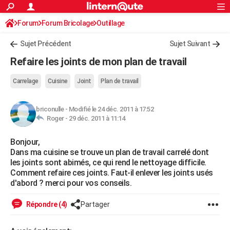
ACTUALITÉS
Forum
Forum Bricolage
Connexion
Outillage
S'inscrire
Rechercher
Société
Education
Villes
Politique
Faits Divers
Monde
+
SPORT
Sujet Précédent
Sujet Suivant
Football
Cyclisme
Forum
Coupe du monde 2026
Tennis
Rugby
CULTURE
Refaire les joints de mon plan de travail
TNT
Cinéma
Musique
Programme TV
Streaming
Sorties cinéma
+
FINANCE
Carrelage
Cuisine
Joint
Plan de travail
Impôts
Immobilier
Banque
Crédit
Retraite
Epargne
Risques naturels par ville
Assurance
AUTO
briconulle
-
Modifié le 24 déc. 2011 à 17:52
Réserver un essai
Berlines
Forum auto
Essais
Citadines
SUV
+
HIGH-TECH
Roger -
29 déc. 2011 à 11:14
Meilleur smartphone
Ordinateurs
Guide high-tech
Mobiles
Internet
Jeux vidéo
+
BRICOLAGE
Bonjour,
Dans ma cuisine se trouve un plan de travail carrelé dont
Aménagement intérieur
Cuisine
Jardinage
+
Forum
Extérieur
Salle de bains
Rangement
WEEK-END
les joints sont abimés, ce qui rend le nettoyage difficile.
Comment refaire ces joints. Faut-il enlever les joints usés
Escapades
Expositions
Week-end nature
Guides de France
Patrimoine
Musées
+
LIFESTYLE
d'abord ? merci pour vos conseils.
Bien-être
Mode
+
Art de vivre
Loisirs
Modes de vie
SANTE
Répondre (4)
Partager
Guide de la santé
Médicaments
+
Alimentation
Maladies
Sommeil
VOYAGE