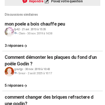
Répondre
Posez votre question
Discussions similaires
mon poele a bois chauffe peu
lp42
-
21 avr. 2013 à 15:35
Clem
-
30 nov. 2019 à 14:38
3 réponses
Comment démonter les plaques du fond d'un
poêle Godin ?
goutjp
-
30 nov. 2010 à 10:43
breur
-
2 août 2025 à 10:17
5 réponses
comment changer des briques refractere d
une godin?