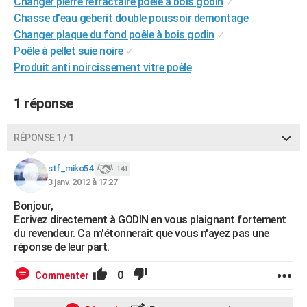
Changer pierre réfractaire poêle à bois godin
✓
City break
Voyage de noces
Climat
Destinations
Voyage nature
Forum
+
PHOTO
Chasse d'eau geberit double poussoir demontage
Changer plaque du fond poêle à bois godin
✓
GUIDES D'ACHAT
Poêle à pellet suie noire
✓
Produit anti noircissement vitre poêle
BONS PLANS
CARTE DE VOEUX
1 réponse
Carte Bonne année
Carte Pâques
Carte de Noël
Carte Saint-Valentin
Carte d'anniversaire
DICTIONNAIRE
RÉPONSE 1 / 1
Biographies
Expressions
Dictionnaire
Citations
Proverbes
PROGRAMME TV
stf_miko54
141
3 janv. 2012 à 17:27
COPAINS D'AVANT
Bonjour,
Se connecter
Collèges
Universités
Service militaire
S'inscrire
Lycées
Primaires
Entreprises
Avis de recherche
AVIS DE DÉCÈS
Ecrivez directement à GODIN en vous plaignant fortement
du revendeur. Ca m'étonnerait que vous n'ayez pas une
FORUM
réponse de leur part.
Lifestyle
Sport
Television
Cinema
Bricolage
Culture
Auto
Voyage
0
Commenter