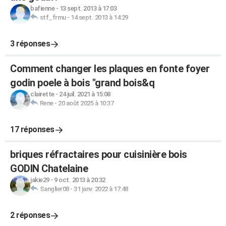
bafienne
-
13 sept. 2013 à 17:03
stf_frmu
-
14 sept. 2013 à 14:29
3 réponses
Comment changer les plaques en fonte foyer
godin poele à bois "grand bois&q
clairette
-
24 juil. 2021 à 15:08
Rene
-
20 août 2025 à 10:37
17 réponses
briques réfractaires pour cuisinière bois
GODIN Chatelaine
jakie29
-
9 oct. 2013 à 20:32
Sanglier08
-
31 janv. 2022 à 17:48
2 réponses