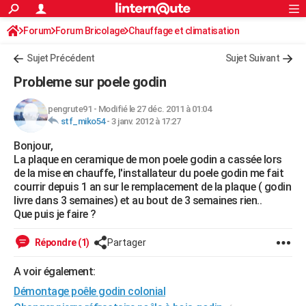
ACTUALITÉS
Forum
Forum Bricolage
Connexion
Chauffage et climatisation
S'inscrire
Rechercher
Société
Education
Villes
Politique
Faits Divers
Monde
+
SPORT
Sujet Précédent
Sujet Suivant
Football
Cyclisme
Forum
Coupe du monde 2026
Tennis
Rugby
CULTURE
Probleme sur poele godin
TNT
Cinéma
Musique
Programme TV
Streaming
Sorties cinéma
+
FINANCE
pengrute91
-
Modifié le 27 déc. 2011 à 01:04
stf_miko54
-
3 janv. 2012 à 17:27
Impôts
Immobilier
Banque
Crédit
Retraite
Epargne
Risques naturels par ville
Assurance
AUTO
Bonjour,
Réserver un essai
Berlines
Forum auto
Essais
Citadines
SUV
+
HIGH-TECH
La plaque en ceramique de mon poele godin a cassée lors
de la mise en chauffe, l'installateur du poele godin me fait
Meilleur smartphone
Ordinateurs
Guide high-tech
Mobiles
Internet
Jeux vidéo
+
BRICOLAGE
courrir depuis 1 an sur le remplacement de la plaque ( godin
livre dans 3 semaines) et au bout de 3 semaines rien..
Aménagement intérieur
Cuisine
Jardinage
+
Forum
Extérieur
Salle de bains
Rangement
WEEK-END
Que puis je faire ?
Escapades
Expositions
Week-end nature
Guides de France
Patrimoine
Musées
+
LIFESTYLE
Répondre (1)
Partager
Bien-être
Mode
+
Art de vivre
Loisirs
Modes de vie
SANTE
A voir également:
Démontage poêle godin colonial
Guide de la santé
Médicaments
+
Alimentation
Maladies
Sommeil
VOYAGE