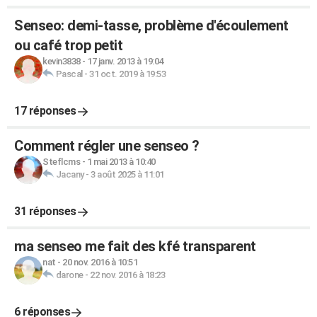
Senseo: demi-tasse, problème d'écoulement
ou café trop petit
kevin3838
-
17 janv. 2013 à 19:04
Pascal
-
31 oct. 2019 à 19:53
17 réponses
Comment régler une senseo ?
Steflcms
-
1 mai 2013 à 10:40
Jacany
-
3 août 2025 à 11:01
31 réponses
ma senseo me fait des kfé transparent
nat
-
20 nov. 2016 à 10:51
darone
-
22 nov. 2016 à 18:23
6 réponses