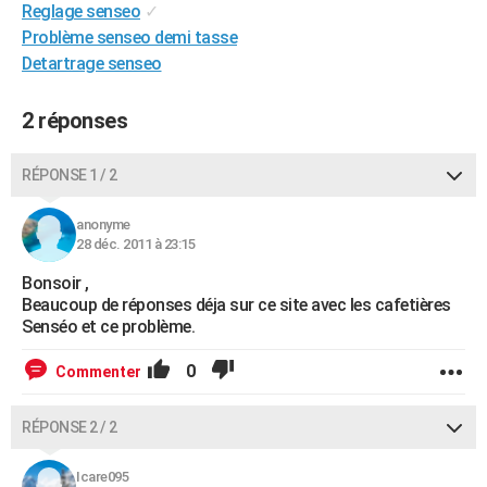
Reglage senseo
✓
City break
Voyage de noces
Climat
Destinations
Voyage nature
Forum
+
PHOTO
Problème senseo demi tasse
Detartrage senseo
GUIDES D'ACHAT
BONS PLANS
2 réponses
CARTE DE VOEUX
RÉPONSE 1 / 2
Carte Bonne année
Carte Pâques
Carte de Noël
Carte Saint-Valentin
Carte d'anniversaire
DICTIONNAIRE
anonyme
Biographies
Expressions
Dictionnaire
Citations
Proverbes
28 déc. 2011 à 23:15
PROGRAMME TV
Bonsoir ,
COPAINS D'AVANT
Beaucoup de réponses déja sur ce site avec les cafetières
Senséo et ce problème.
Se connecter
Collèges
Universités
Service militaire
S'inscrire
Lycées
Primaires
Entreprises
Avis de recherche
AVIS DE DÉCÈS
0
Commenter
FORUM
Lifestyle
Sport
Television
Cinema
Bricolage
Culture
Auto
Voyage
RÉPONSE 2 / 2
Icare095