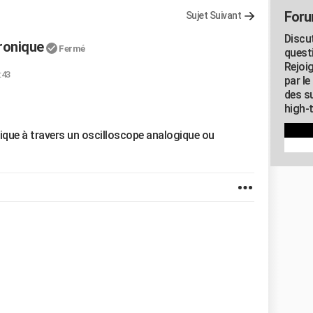
Foru
Sujet Suivant
Discu
ronique
Fermé
quest
Rejoi
:43
par l
des su
high-
ique à travers un oscilloscope analogique ou