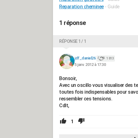
Reparation cheminee
- Guide
1 réponse
RÉPONSE 1 / 1
jdf_daniel26
1 813
5 janv. 2012 à 17:30
Bonsoir,
Avec un oscillo vous visualiser des t
toutes fois indispensables pour savoi
ressembler ces tensions.
Cdlt,
1