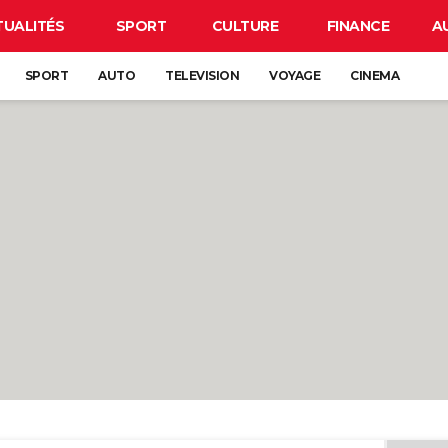
TUALITÉS
SPORT
CULTURE
FINANCE
A
SPORT
AUTO
TELEVISION
VOYAGE
CINEMA