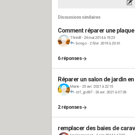
Discussions similaires
Comment réparer une plaque 
Thrinill
-
24 mai 2014 à 19:23
bongo
-
2 févr. 2019 à 20:41
6 réponses
Réparer un salon de jardin en
Marie
-
25 avr. 2021 à 22:15
stf_jpd87
-
26 avr. 2021 à 07:28
2 réponses
remplacer des baies de carav