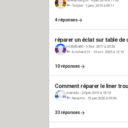
lareinemargot
-
6 juin 2014 à 17:03
Tety64
-
1 janv. 2019 à 09:11
4 réponses
réparer un éclat sur table de
HUB85480
-
5 févr. 2017 à 20:38
b richard 31
-
19 oct. 2025 à 12:15
10 réponses
Comment réparer le liner trou
marvelo
-
24 juin 2015 à 18:10
Nenette
-
15 juin 2025 à 09:36
33 réponses