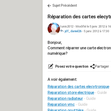
Sujet Précédent
Réparation des cartes elecyt
tunis2012
-
Modifié le 5 janv. 2012 à 16
jdf_daniel26
-
5 janv. 2012 à 17:30
Bonjour,
Comment réparrer une carte electron
numérique?
Posez votre question
Partager
A voir également:
Réparation des cartes elecytronique
Reparation store electrique
- Guide
Reparation radiateur
- Guide
Reparation vmc
- Guide
Réparation gouttière
- Guide