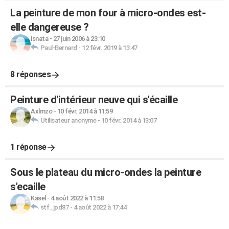
La peinture de mon four à micro-ondes est-
elle dangereuse ?
isnata
-
27 juin 2006 à 23:10
Paul-Bernard
-
12 févr. 2019 à 13:47
8 réponses
Peinture d'intérieur neuve qui s'écaille
Axlmzo
-
10 févr. 2014 à 11:59
Utilisateur anonyme
-
10 févr. 2014 à 13:07
1 réponse
Sous le plateau du micro-ondes la peinture
s'ecaille
Kasel
-
4 août 2022 à 11:58
stf_jpd87
-
4 août 2022 à 17:44