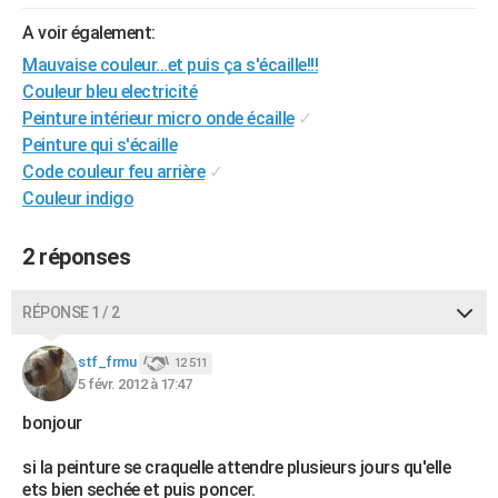
City break
Voyage de noces
Climat
Destinations
Voyage nature
Forum
+
PHOTO
A voir également:
Mauvaise couleur...et puis ça s'écaille!!!
GUIDES D'ACHAT
Couleur bleu electricité
BONS PLANS
Peinture intérieur micro onde écaille
✓
Peinture qui s'écaille
CARTE DE VOEUX
Code couleur feu arrière
✓
Couleur indigo
Carte Bonne année
Carte Pâques
Carte de Noël
Carte Saint-Valentin
Carte d'anniversaire
DICTIONNAIRE
Biographies
Expressions
Dictionnaire
Citations
Proverbes
PROGRAMME TV
2 réponses
COPAINS D'AVANT
RÉPONSE 1 / 2
Se connecter
Collèges
Universités
Service militaire
S'inscrire
Lycées
Primaires
Entreprises
Avis de recherche
AVIS DE DÉCÈS
stf_frmu
12 511
5 févr. 2012 à 17:47
FORUM
bonjour
Lifestyle
Sport
Television
Cinema
Bricolage
Culture
Auto
Voyage
si la peinture se craquelle attendre plusieurs jours qu'elle
ets bien sechée et puis poncer.