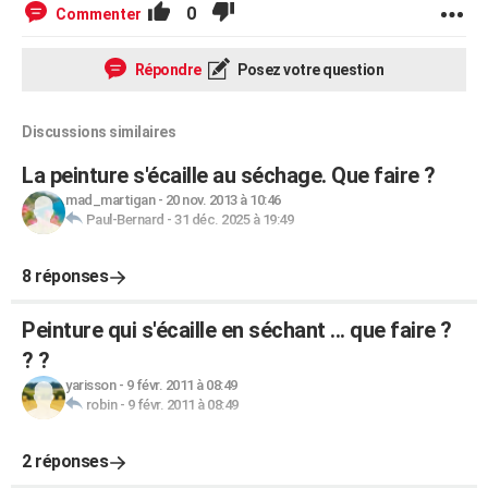
0
Commenter
Répondre
Posez votre question
Discussions similaires
La peinture s'écaille au séchage. Que faire ?
mad_martigan
-
20 nov. 2013 à 10:46
Paul-Bernard
-
31 déc. 2025 à 19:49
8 réponses
Peinture qui s'écaille en séchant ... que faire ?
? ?
yarisson
-
9 févr. 2011 à 08:49
robin
-
9 févr. 2011 à 08:49
2 réponses