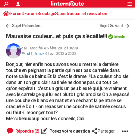
ACTUALITÉS
Forum
Forum Bricolage
Connexion
Construction et rénovation
S'inscrire
Rechercher
Société
Education
Villes
Politique
Faits Divers
Monde
+
SPORT
Sujet Précédent
Sujet Suivant
Football
Cyclisme
Forum
Coupe du monde 2026
Tennis
Rugby
CULTURE
Mauvaise couleur...et puis ça s'écaille!!!
Résolu
TNT
Cinéma
Musique
Programme TV
Streaming
Sorties cinéma
+
FINANCE
cali
-
Modifié le 5 févr. 2012 à 16:38
stf_frmu
-
6 févr. 2012 à 20:22
Impôts
Immobilier
Banque
Crédit
Retraite
Epargne
Risques naturels par ville
Assurance
AUTO
Bonjour, hier enfin nous avons voulu mettre la dernière
Réserver un essai
Berlines
Forum auto
Essais
Citadines
SUV
+
HIGH-TECH
touche en peignant la partie qui n'est pas carrelée dans
notre salle de bains.Et là c'est le drame !!!La couleur choisie
Meilleur smartphone
Ordinateurs
Guide high-tech
Mobiles
Internet
Jeux vidéo
+
BRICOLAGE
dans un ton gris clair satinée ne donne pas du tout ce
qu'on espérait :c'est un gris un peu bleuté qui jure vraiment
Aménagement intérieur
Cuisine
Jardinage
+
Forum
Extérieur
Salle de bains
Rangement
WEEK-END
avec le carrelage qui lui est plutôt gris ardoise.On a repassé
une couche de blanc en mat et en séchant la peinture se
Escapades
Expositions
Week-end nature
Guides de France
Patrimoine
Musées
+
LIFESTYLE
craquelle.Doit - on repasser une couche de satinée dessus
ou faut-il reponçer tout?
Bien-être
Mode
+
Art de vivre
Loisirs
Modes de vie
SANTE
Merci beaucoup pour les conseils,Cali.
Guide de la santé
Médicaments
+
Alimentation
Maladies
Sommeil
VOYAGE
Répondre (2)
Posez votre question
Partager