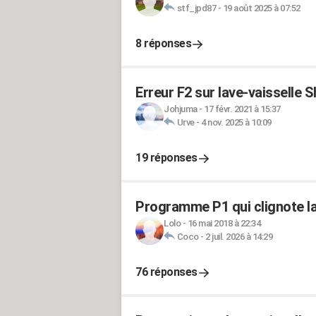
stf_jpd87
-
19 août 2025 à 07:52
8 réponses
Erreur F2 sur lave-vaisselle 
Johjuma
-
17 févr. 2021 à 15:37
Urve
-
4 nov. 2025 à 10:09
19 réponses
Programme P1 qui clignote la
Lolo
-
16 mai 2018 à 22:34
Coco
-
2 juil. 2026 à 14:29
76 réponses