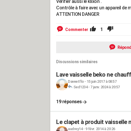
Vérifier aussi le klixon .
Contrôle à faire avec un appareil de 
ATTENTION DANGER
1
Commenter
Répond
Discussions similaires
Lave vaisselle beko ne chauf
Daveetflo
-
15 juin 2017 à 08:57
Sed1234
-
7 janv. 2024 à 20:57
19 réponses
Le clapet à produit vaisselle 
audrey14
-
9 févr. 2014 à 20:26