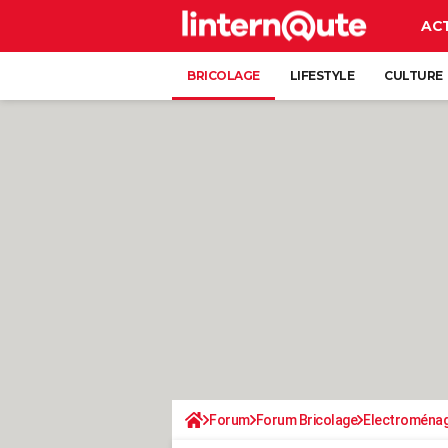
AC
BRICOLAGE
LIFESTYLE
CULTURE
Forum
Forum Bricolage
Electroména