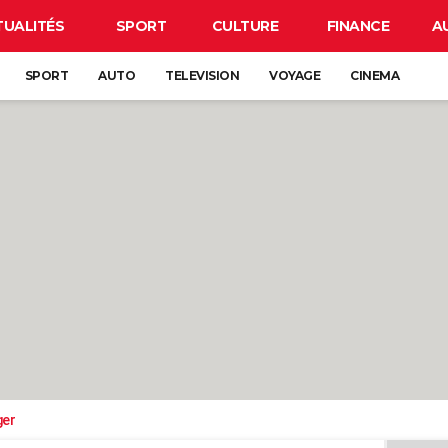
TUALITÉS
SPORT
CULTURE
FINANCE
A
SPORT
AUTO
TELEVISION
VOYAGE
CINEMA
ger