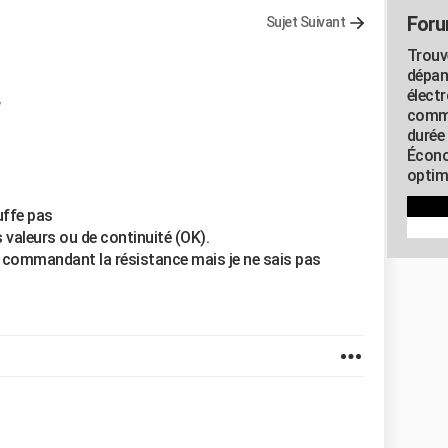
Foru
Sujet Suivant
Trouv
s
dépan
élect
commu
durée
Écono
optimi
uffe pas
es valeurs ou de continuité (OK).
r commandant la résistance mais je ne sais pas