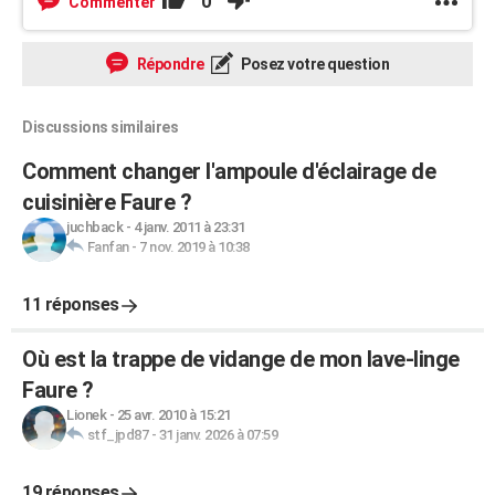
0
Commenter
Répondre
Posez votre question
Discussions similaires
Comment changer l'ampoule d'éclairage de
cuisinière Faure ?
juchback
-
4 janv. 2011 à 23:31
Fanfan
-
7 nov. 2019 à 10:38
11 réponses
Où est la trappe de vidange de mon lave-linge
Faure ?
Lionek
-
25 avr. 2010 à 15:21
stf_jpd87
-
31 janv. 2026 à 07:59
19 réponses