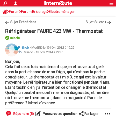
ACTUALITÉS
Forum
Forum Bricolage
Connexion
Electroménager
S'inscrire
Rechercher
Société
Education
Villes
Politique
Faits Divers
Monde
+
SPORT
Sujet Précédent
Sujet Suivant
Football
Cyclisme
Forum
Coupe du monde 2026
Tennis
Rugby
CULTURE
Réfrigérateur FAURE 423 MW - Thermostat
TNT
Cinéma
Musique
Programme TV
Streaming
Sorties cinéma
+
FINANCE
Résolu
Impôts
Immobilier
Banque
Crédit
Retraite
Epargne
Risques naturels par ville
Assurance
Philhob
-
Modifié le 19 févr. 2012 à 19:22
AUTO
Marco -
18 nov. 2014 à 22:30
Réserver un essai
Berlines
Forum auto
Essais
Citadines
SUV
+
HIGH-TECH
Bonjour,
Cela fait deux fois maintenant que je retrouve tout gelé
Meilleur smartphone
Ordinateurs
Guide high-tech
Mobiles
Internet
Jeux vidéo
+
BRICOLAGE
dans la partie basse de mon frigo, qui n'est pas la partie
congélateur. Le thermostat est mis 3, ce qui est la valeur
Aménagement intérieur
Cuisine
Jardinage
+
Forum
Extérieur
Salle de bains
Rangement
WEEK-END
moyenne. Le réfrigérateur a bien fonctionné pendant 4 ans.
Etant technicien, j'ai l'intention de changer le thermostat.
Escapades
Expositions
Week-end nature
Guides de France
Patrimoine
Musées
+
LIFESTYLE
Quelqu'un peut-il me confirmer mon diagnostic, et me dire
où trouver ce thermostat, dans un magasin à Paris de
Bien-être
Mode
+
Art de vivre
Loisirs
Modes de vie
SANTE
préfèrence ? Merci d'avance.
Guide de la santé
Médicaments
+
Alimentation
Maladies
Sommeil
VOYAGE
Répondre (5)
Posez votre question
Partager