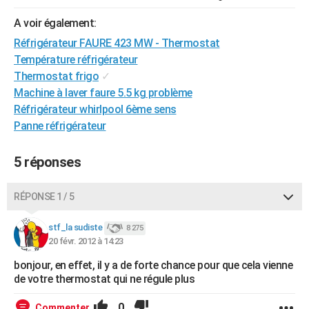
City break
Voyage de noces
Climat
Destinations
Voyage nature
Forum
+
PHOTO
A voir également:
Réfrigérateur FAURE 423 MW - Thermostat
GUIDES D'ACHAT
Température réfrigérateur
BONS PLANS
Thermostat frigo
✓
Machine à laver faure 5.5 kg problème
CARTE DE VOEUX
Réfrigérateur whirlpool 6ème sens
Carte Bonne année
Carte Pâques
Carte de Noël
Carte Saint-Valentin
Carte d'anniversaire
Panne réfrigérateur
DICTIONNAIRE
Biographies
Expressions
Dictionnaire
Citations
Proverbes
PROGRAMME TV
5 réponses
COPAINS D'AVANT
RÉPONSE 1 / 5
Se connecter
Collèges
Universités
Service militaire
S'inscrire
Lycées
Primaires
Entreprises
Avis de recherche
AVIS DE DÉCÈS
stf_la sudiste
8 275
FORUM
20 févr. 2012 à 14:23
bonjour, en effet, il y a de forte chance pour que cela vienne
Lifestyle
Sport
Television
Cinema
Bricolage
Culture
Auto
Voyage
de votre thermostat qui ne régule plus
0
Commenter