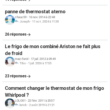
panne de thermostat aterno
chauc59
-
16 nov. 2014 à 22:48
Joseph
-
11 oct. 2024 à 11:38
26 réponses
Le frigo de mon combiné Ariston ne fait plus
de froid
mazi farid
-
17 juil. 2012 à 09:49
Tibo
-
1 juil. 2026 à 17:55
23 réponses
Comment changer le thermostat de mon frigo
Whirlpool ?
LOLO01
-
22 févr. 2011 à 20:57
larick
-
2 août 2019 à 21:21