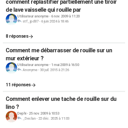
comment replastifier partiellement une tiroir
de lave vaisselle qui rouille par
Utilisateur anonyme
-
6 nov. 2009 à 11:20
stf_jpd87
-
6 juin 2024 à 18:46
8 réponses
Comment me débarrasser de rouille sur un
mur extérieur ?
Utilisateur anonyme
-
1 mai 2009 à 16:50
Anonyme
-
30 juil. 2015 à 21:26
11 réponses
Comment enlever une tache de rouille sur du
lino ?
Dephi
-
25 nov. 2009 à 10:53
_Declan
-
22 déc. 2025 à 11:03