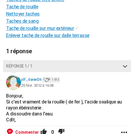
City break
Voyage de noces
Climat
Destinations
Voyage nature
Forum
+
Tache de rouille
PHOTO
Nettoyer taches
GUIDES D'ACHAT
Taches de sang
Tache de rouille sur mur extérieur
✓
BONS PLANS
Enlever tache de rouille sur dalle terrasse
CARTE DE VOEUX
1 réponse
Carte Bonne année
Carte Pâques
Carte de Noël
Carte Saint-Valentin
Carte d'anniversaire
DICTIONNAIRE
RÉPONSE 1 / 1
Biographies
Expressions
Dictionnaire
Citations
Proverbes
PROGRAMME TV
jdf_daniel26
COPAINS D'AVANT
1 813
20 févr. 2012 à 16:08
Se connecter
Collèges
Universités
Service militaire
S'inscrire
Lycées
Primaires
Entreprises
Avis de recherche
AVIS DE DÉCÈS
Bonjour,
Si c'est vraiment de la rouille ( de fer ), l'acide oxalique au
FORUM
rayon ébénisterie .
A dissoudre dans l'eau.
Lifestyle
Sport
Television
Cinema
Bricolage
Culture
Auto
Voyage
Cdlt,
0
Commenter