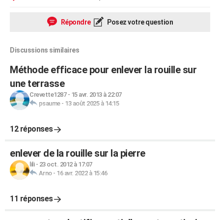
Répondre
Posez votre question
Discussions similaires
Méthode efficace pour enlever la rouille sur
une terrasse
Crevette1287
-
15 avr. 2013 à 22:07
psaume
-
13 août 2025 à 14:15
12 réponses
enlever de la rouille sur la pierre
lili
-
23 oct. 2012 à 17:07
Arno
-
16 avr. 2022 à 15:46
11 réponses