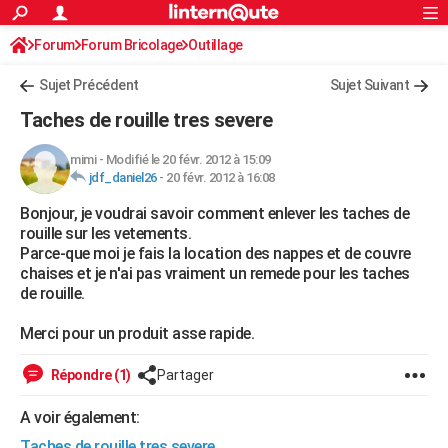
ACTUALITÉS
Forum
Forum Bricolage
Connexion
Outillage
S'inscrire
Rechercher
Société
Education
Villes
Politique
Faits Divers
Monde
+
SPORT
Sujet Précédent
Sujet Suivant
Football
Cyclisme
Forum
Coupe du monde 2026
Tennis
Rugby
CULTURE
Taches de rouille tres severe
TNT
Cinéma
Musique
Programme TV
Streaming
Sorties cinéma
+
FINANCE
mimi
-
Modifié le 20 févr. 2012 à 15:09
jdf_daniel26
-
20 févr. 2012 à 16:08
Impôts
Immobilier
Banque
Crédit
Retraite
Epargne
Risques naturels par ville
Assurance
AUTO
Bonjour, je voudrai savoir comment enlever les taches de
Réserver un essai
Berlines
Forum auto
Essais
Citadines
SUV
+
HIGH-TECH
rouille sur les vetements.
Parce-que moi je fais la location des nappes et de couvre
Meilleur smartphone
Ordinateurs
Guide high-tech
Mobiles
Internet
Jeux vidéo
+
BRICOLAGE
chaises et je n'ai pas vraiment un remede pour les taches
de rouille.
Aménagement intérieur
Cuisine
Jardinage
+
Forum
Extérieur
Salle de bains
Rangement
WEEK-END
Merci pour un produit asse rapide.
Escapades
Expositions
Week-end nature
Guides de France
Patrimoine
Musées
+
LIFESTYLE
Répondre (1)
Partager
Bien-être
Mode
+
Art de vivre
Loisirs
Modes de vie
SANTE
A voir également:
Guide de la santé
Médicaments
+
Alimentation
Maladies
Sommeil
VOYAGE
Taches de rouille tres severe