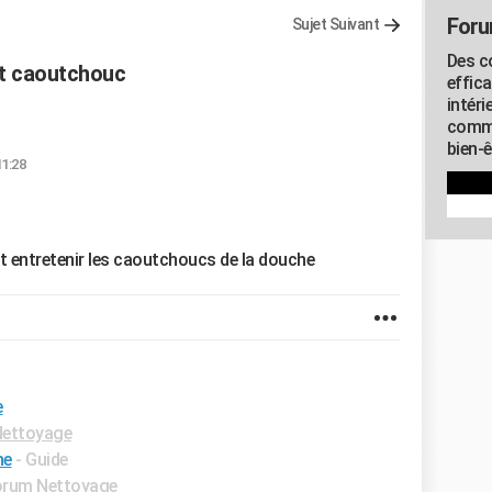
Foru
Sujet Suivant
Des c
et caoutchouc
effic
intéri
commu
bien-
11:28
t entretenir les caoutchoucs de la douche
e
ettoyage
he
- Guide
orum Nettoyage