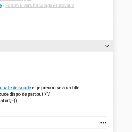
e
-
Forum Divers bricolage et travaux
bonate de soude
et je préconise à sa fille
ude dispo de partout \°/
atuit;=))