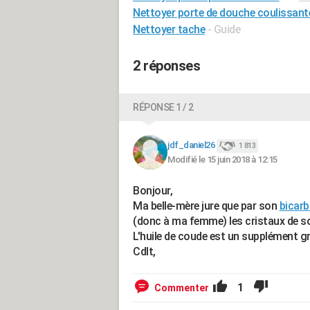
Nettoyer porte de douche coulissant
Nettoyer tache
- Guide
2 réponses
RÉPONSE 1 / 2
jdf_daniel26
1 813
Modifié le 15 juin 2018 à 12:15
Bonjour,
Ma belle-mère jure que par son
bicar
(donc à ma femme) les cristaux de so
L'huile de coude est un supplément gr
Cdlt,
1
Commenter