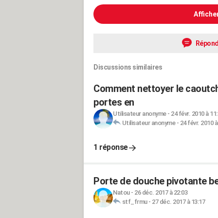
Affiche
Répond
Discussions similaires
Comment nettoyer le caoutcho
portes en
Utilisateur anonyme
-
24 févr. 2010 à 11
Utilisateur anonyme
-
24 févr. 2010 à
1 réponse
Porte de douche pivotante b
Natou
-
26 déc. 2017 à 22:03
stf_frmu
-
27 déc. 2017 à 13:17