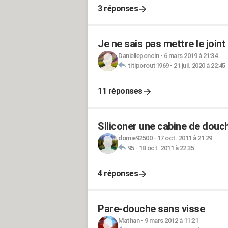
3 réponses
Je ne sais pas mettre le join
Danielleponcin
-
6 mars 2019 à 21:34
titiporout1969
-
21 juil. 2020 à 22:45
11 réponses
Siliconer une cabine de douc
domie92500
-
17 oct. 2011 à 21:29
95
-
18 oct. 2011 à 22:35
4 réponses
Pare-douche sans visse
Mathan
-
9 mars 2012 à 11:21