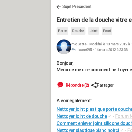
Sujet Précédent
Entretien de la douche vitre 
Porte
Douche
Joint
Paroi
miquette
-
Modifié le 13 mars 2012 à 
Icare095 -
14 mars 2012 à 23:38
Bonjour,
Merci de me dire comment nettoyer e
Répondre (2)
Partager
A voir également:
Nettoyer joint plastique porte douch
Nettoyer joint de douche
✓
-
Forum N
Comment enlever joint silicone douc
Nettoyer plastique blanc noirci
✓
-
F