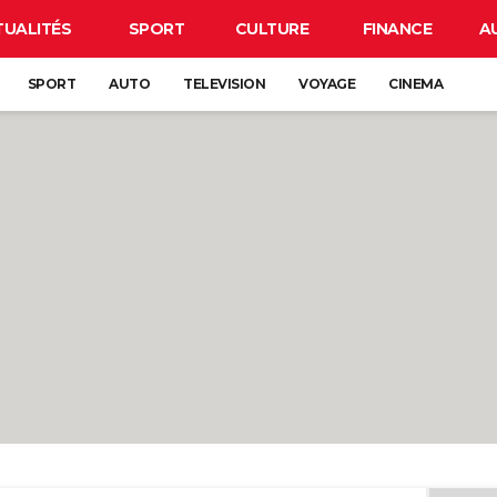
TUALITÉS
SPORT
CULTURE
FINANCE
A
SPORT
AUTO
TELEVISION
VOYAGE
CINEMA