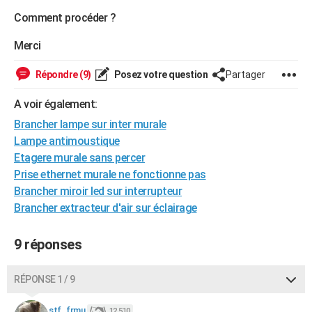
City break
Voyage de noces
Climat
Destinations
Voyage nature
Forum
+
Comment procéder ?
PHOTO
Merci
GUIDES D'ACHAT
BONS PLANS
Répondre (9)
Posez votre question
Partager
CARTE DE VOEUX
A voir également:
Brancher lampe sur inter murale
Carte Bonne année
Carte Pâques
Carte de Noël
Carte Saint-Valentin
Carte d'anniversaire
DICTIONNAIRE
Lampe antimoustique
Biographies
Expressions
Dictionnaire
Citations
Proverbes
Etagere murale sans percer
PROGRAMME TV
Prise ethernet murale ne fonctionne pas
COPAINS D'AVANT
Brancher miroir led sur interrupteur
Brancher extracteur d'air sur éclairage
Se connecter
Collèges
Universités
Service militaire
S'inscrire
Lycées
Primaires
Entreprises
Avis de recherche
AVIS DE DÉCÈS
9 réponses
FORUM
Lifestyle
Sport
Television
Cinema
Bricolage
Culture
Auto
Voyage
RÉPONSE 1 / 9
stf_frmu
12 510