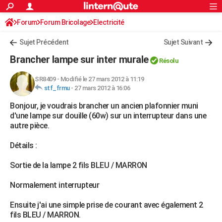
ACTUALITÉS
Forum
Forum Bricolage
Connexion
Electricité
S'inscrire
Rechercher
Société
Education
Villes
Politique
Faits Divers
Monde
+
SPORT
Sujet Précédent
Sujet Suivant
Football
Cyclisme
Forum
Coupe du monde 2026
Tennis
Rugby
CULTURE
Brancher lampe sur inter murale
Résolu
TNT
Cinéma
Musique
Programme TV
Streaming
Sorties cinéma
+
FINANCE
SR8409
-
Modifié le 27 mars 2012 à 11:19
stf_frmu
-
27 mars 2012 à 16:06
Impôts
Immobilier
Banque
Crédit
Retraite
Epargne
Risques naturels par ville
Assurance
AUTO
Bonjour, je voudrais brancher un ancien plafonnier muni
Réserver un essai
Berlines
Forum auto
Essais
Citadines
SUV
+
HIGH-TECH
d'une lampe sur douille (60w) sur un interrupteur dans une
autre pièce.
Meilleur smartphone
Ordinateurs
Guide high-tech
Mobiles
Internet
Jeux vidéo
+
BRICOLAGE
Détails :
Aménagement intérieur
Cuisine
Jardinage
+
Forum
Extérieur
Salle de bains
Rangement
WEEK-END
Sortie de la lampe 2 fils BLEU / MARRON
Escapades
Expositions
Week-end nature
Guides de France
Patrimoine
Musées
+
LIFESTYLE
Normalement interrupteur
Bien-être
Mode
+
Art de vivre
Loisirs
Modes de vie
SANTE
Ensuite j'ai une simple prise de courant avec également 2
Guide de la santé
Médicaments
+
Alimentation
Maladies
Sommeil
VOYAGE
fils BLEU / MARRON.