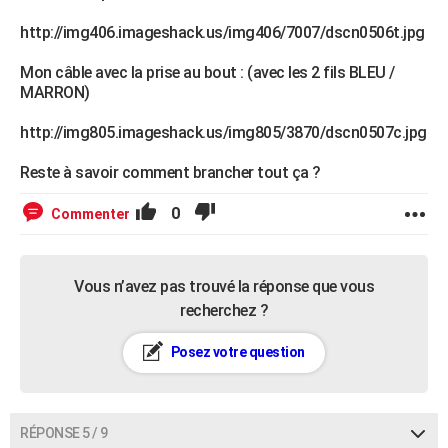
http://img406.imageshack.us/img406/7007/dscn0506t.jpg
Mon câble avec la prise au bout : (avec les 2 fils BLEU /
MARRON)
http://img805.imageshack.us/img805/3870/dscn0507c.jpg
Reste à savoir comment brancher tout ça ?
0
Commenter
Vous n’avez pas trouvé la réponse que vous
recherchez ?
Posez votre question
RÉPONSE 5 / 9