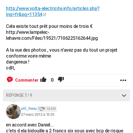
http://www.volta-electricite.info/articles.php?
lng=fr&pg=11354
Cela existe tout prêt pour moins de trois €
http://www.lampelec-
lehavre.com/Files/19521/7106225162644.jpg
A la vue des photos , vous n'avez pas du tout un projet
conforme voire même
dangereux !
cdlt,
0
Commenter
RÉPONSE 7 / 9
stf_frmu
12 510
27 mars 2012 à 15:35
en accord avec Daniel...
c'ets d ela bidouille a 2 francs six sous avec bcp de risque