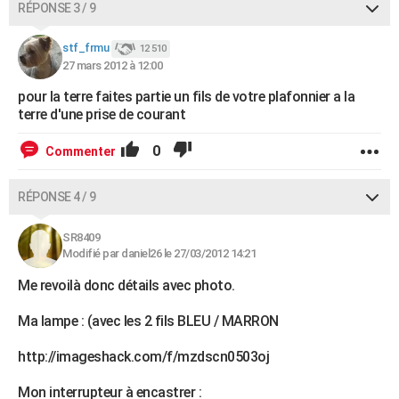
RÉPONSE 3 / 9
stf_frmu
12 510
27 mars 2012 à 12:00
pour la terre faites partie un fils de votre plafonnier a la
terre d'une prise de courant
0
Commenter
RÉPONSE 4 / 9
SR8409
Modifié par daniel26 le 27/03/2012 14:21
Me revoilà donc détails avec photo.
Ma lampe : (avec les 2 fils BLEU / MARRON
http://imageshack.com/f/mzdscn0503oj
Mon interrupteur à encastrer :