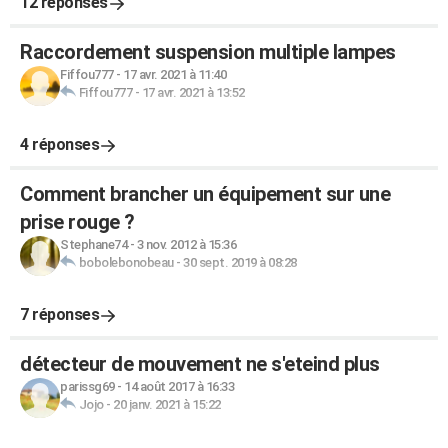
12 réponses
Raccordement suspension multiple lampes
Fiffou777
-
17 avr. 2021 à 11:40
Fiffou777
-
17 avr. 2021 à 13:52
4 réponses
Comment brancher un équipement sur une
prise rouge ?
Stephane74
-
3 nov. 2012 à 15:36
bobolebonobeau
-
30 sept. 2019 à 08:28
7 réponses
détecteur de mouvement ne s'eteind plus
parissg69
-
14 août 2017 à 16:33
Jojo
-
20 janv. 2021 à 15:22