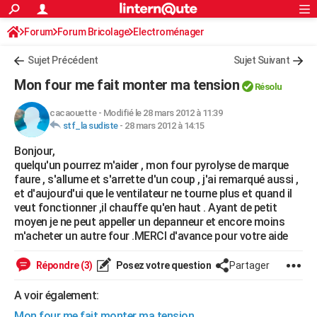
ACTUALITÉS
Forum
Forum Bricolage
Connexion
Electroménager
S'inscrire
Rechercher
Société
Education
Villes
Politique
Faits Divers
Monde
+
SPORT
Sujet Précédent
Sujet Suivant
Football
Cyclisme
Forum
Coupe du monde 2026
Tennis
Rugby
CULTURE
Mon four me fait monter ma tension
Résolu
TNT
Cinéma
Musique
Programme TV
Streaming
Sorties cinéma
+
FINANCE
cacaouette
-
Modifié le 28 mars 2012 à 11:39
stf_la sudiste
-
28 mars 2012 à 14:15
Impôts
Immobilier
Banque
Crédit
Retraite
Epargne
Risques naturels par ville
Assurance
AUTO
Bonjour,
Réserver un essai
Berlines
Forum auto
Essais
Citadines
SUV
+
HIGH-TECH
quelqu'un pourrez m'aider , mon four pyrolyse de marque
faure , s'allume et s'arrette d'un coup , j'ai remarqué aussi ,
Meilleur smartphone
Ordinateurs
Guide high-tech
Mobiles
Internet
Jeux vidéo
+
BRICOLAGE
et d'aujourd'ui que le ventilateur ne tourne plus et quand il
veut fonctionner ,il chauffe qu'en haut . Ayant de petit
Aménagement intérieur
Cuisine
Jardinage
+
Forum
Extérieur
Salle de bains
Rangement
WEEK-END
moyen je ne peut appeller un depanneur et encore moins
m'acheter un autre four .MERCI d'avance pour votre aide
Escapades
Expositions
Week-end nature
Guides de France
Patrimoine
Musées
+
LIFESTYLE
Répondre (3)
Posez votre question
Partager
Bien-être
Mode
+
Art de vivre
Loisirs
Modes de vie
SANTE
A voir également:
Guide de la santé
Médicaments
+
Alimentation
Maladies
Sommeil
VOYAGE
Mon four me fait monter ma tension