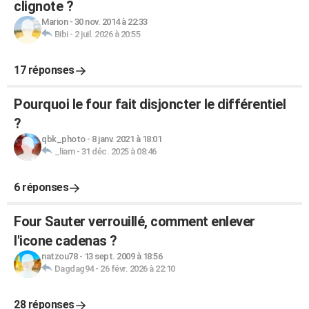
clignote ?
Marion
-
30 nov. 2014 à 22:33
Bibi
-
2 juil. 2026 à 20:55
17 réponses
Pourquoi le four fait disjoncter le différentiel
?
qbk_photo
-
8 janv. 2021 à 18:01
_liam
-
31 déc. 2025 à 08:46
6 réponses
Four Sauter verrouillé, comment enlever
l'icone cadenas ?
natzou78
-
13 sept. 2009 à 18:56
Dagdag94
-
26 févr. 2026 à 22:10
28 réponses