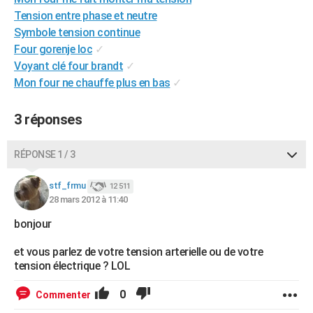
City break
Voyage de noces
Climat
Destinations
Voyage nature
Forum
+
Tension entre phase et neutre
PHOTO
Symbole tension continue
GUIDES D'ACHAT
Four gorenje loc
✓
Voyant clé four brandt
✓
BONS PLANS
Mon four ne chauffe plus en bas
✓
CARTE DE VOEUX
3 réponses
Carte Bonne année
Carte Pâques
Carte de Noël
Carte Saint-Valentin
Carte d'anniversaire
DICTIONNAIRE
RÉPONSE 1 / 3
Biographies
Expressions
Dictionnaire
Citations
Proverbes
PROGRAMME TV
stf_frmu
COPAINS D'AVANT
12 511
28 mars 2012 à 11:40
Se connecter
Collèges
Universités
Service militaire
S'inscrire
Lycées
Primaires
Entreprises
Avis de recherche
AVIS DE DÉCÈS
bonjour
FORUM
et vous parlez de votre tension arterielle ou de votre
tension électrique ? LOL
Lifestyle
Sport
Television
Cinema
Bricolage
Culture
Auto
Voyage
0
Commenter