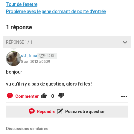
Tour de fenetre
City break
Voyage de noces
Climat
Destinations
Voyage nature
Forum
+
PHOTO
Problème avec le pene dormant de porte d'entrée
GUIDES D'ACHAT
1 réponse
BONS PLANS
RÉPONSE 1 / 1
CARTE DE VOEUX
Carte Bonne année
Carte Pâques
Carte de Noël
Carte Saint-Valentin
Carte d'anniversaire
DICTIONNAIRE
stf_frmu
12 511
5 avr. 2012 à 09:29
Biographies
Expressions
Dictionnaire
Citations
Proverbes
PROGRAMME TV
bonjour
COPAINS D'AVANT
vu qu'il n'y a pas de question, alors faites !
Se connecter
Collèges
Universités
Service militaire
S'inscrire
Lycées
Primaires
Entreprises
Avis de recherche
AVIS DE DÉCÈS
0
Commenter
FORUM
Répondre
Posez votre question
Lifestyle
Sport
Television
Cinema
Bricolage
Culture
Auto
Voyage
Discussions similaires