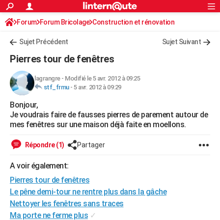
ACTUALITÉS
Forum
Forum Bricolage
Connexion
Construction et rénovation
S'inscrire
Rechercher
Société
Education
Villes
Politique
Faits Divers
Monde
+
SPORT
Sujet Précédent
Sujet Suivant
Football
Cyclisme
Forum
Coupe du monde 2026
Tennis
Rugby
CULTURE
Pierres tour de fenêtres
TNT
Cinéma
Musique
Programme TV
Streaming
Sorties cinéma
+
FINANCE
lagrangre
-
Modifié le 5 avr. 2012 à 09:25
stf_frmu
-
5 avr. 2012 à 09:29
Impôts
Immobilier
Banque
Crédit
Retraite
Epargne
Risques naturels par ville
Assurance
AUTO
Bonjour,
Réserver un essai
Berlines
Forum auto
Essais
Citadines
SUV
+
HIGH-TECH
Je voudrais faire de fausses pierres de parement autour de
mes fenêtres sur une maison déjà faite en moellons.
Meilleur smartphone
Ordinateurs
Guide high-tech
Mobiles
Internet
Jeux vidéo
+
BRICOLAGE
Répondre (1)
Partager
Aménagement intérieur
Cuisine
Jardinage
+
Forum
Extérieur
Salle de bains
Rangement
WEEK-END
A voir également:
Escapades
Expositions
Week-end nature
Guides de France
Patrimoine
Musées
+
LIFESTYLE
Pierres tour de fenêtres
Bien-être
Mode
+
Art de vivre
Loisirs
Modes de vie
Le pêne demi-tour ne rentre plus dans la gâche
SANTE
Nettoyer les fenêtres sans traces
Guide de la santé
Médicaments
+
Alimentation
Maladies
Sommeil
VOYAGE
Ma porte ne ferme plus
✓