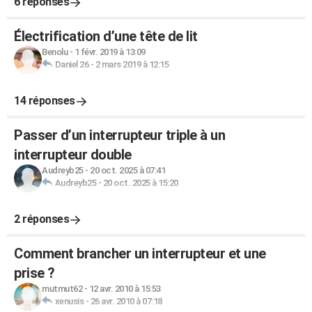
6 réponses
Électrification d’une tête de lit
Benolu
-
1 févr. 2019 à 13:09
Daniel 26
-
2 mars 2019 à 12:15
14 réponses
Passer d’un interrupteur triple à un
interrupteur double
Audreyb25
-
20 oct. 2025 à 07:41
Audreyb25
-
20 oct. 2025 à 15:20
2 réponses
Comment brancher un interrupteur et une
prise ?
mutmut62
-
12 avr. 2010 à 15:53
xenusis
-
26 avr. 2010 à 07:18