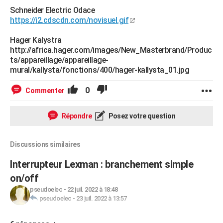
Schneider Electric Odace
https://i2.cdscdn.com/novisuel.gif
Hager Kalystra
http://africa.hager.com/images/New_Masterbrand/Produc
ts/appareillage/appareillage-
mural/kallysta/fonctions/400/hager-kallysta_01.jpg
0
Commenter
Répondre
Posez votre question
Discussions similaires
Interrupteur Lexman : branchement simple
on/off
pseudoelec
-
22 juil. 2022 à 18:48
pseudoelec
-
23 juil. 2022 à 13:57