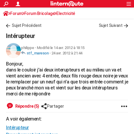
ACTUALITÉS
Forum
Forum Bricolage
Connexion
Electricité
S'inscrire
Rechercher
Société
Education
Villes
Politique
Faits Divers
Monde
+
SPORT
Sujet Précédent
Sujet Suivant
Football
Cyclisme
Forum
Coupe du monde 2026
Tennis
Rugby
CULTURE
Intérupteur
TNT
Cinéma
Musique
Programme TV
Streaming
Sorties cinéma
+
FINANCE
philippe
-
Modifié le 14 avr. 2012 à 18:15
stf_mareson
-
24 avr. 2012 à 21:44
Impôts
Immobilier
Banque
Crédit
Retraite
Epargne
Risques naturels par ville
Assurance
AUTO
Bonjour,
Réserver un essai
Berlines
Forum auto
Essais
Citadines
SUV
+
HIGH-TECH
dans le couloir j'ai deux interupteurs et au milieu un va et
vient ancien avec 4 entrée, deux fils rouge deux noire je veux
Meilleur smartphone
Ordinateurs
Guide high-tech
Mobiles
Internet
Jeux vidéo
+
BRICOLAGE
le remplacer par un neuf qui n'a que trois entrée comment je
peux branché mon va et vient sur les deux intérupteurs
Aménagement intérieur
Cuisine
Jardinage
+
Forum
Extérieur
Salle de bains
Rangement
WEEK-END
merci de me répondre
Escapades
Expositions
Week-end nature
Guides de France
Patrimoine
Musées
+
LIFESTYLE
Répondre (5)
Partager
Bien-être
Mode
+
Art de vivre
Loisirs
Modes de vie
SANTE
A voir également:
Intérupteur
Guide de la santé
Médicaments
+
Alimentation
Maladies
Sommeil
VOYAGE