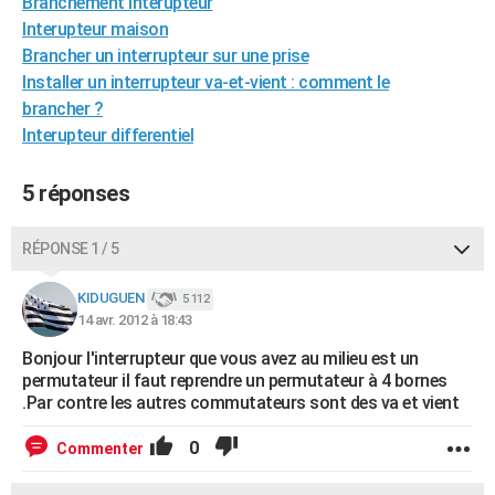
Branchement interupteur
City break
Voyage de noces
Climat
Destinations
Voyage nature
Forum
+
PHOTO
Interupteur maison
Brancher un interrupteur sur une prise
GUIDES D'ACHAT
Installer un interrupteur va-et-vient : comment le
brancher ?
BONS PLANS
Interupteur differentiel
CARTE DE VOEUX
5 réponses
Carte Bonne année
Carte Pâques
Carte de Noël
Carte Saint-Valentin
Carte d'anniversaire
DICTIONNAIRE
Biographies
Expressions
Dictionnaire
Citations
Proverbes
RÉPONSE 1 / 5
PROGRAMME TV
COPAINS D'AVANT
KIDUGUEN
5 112
14 avr. 2012 à 18:43
Se connecter
Collèges
Universités
Service militaire
S'inscrire
Lycées
Primaires
Entreprises
Avis de recherche
AVIS DE DÉCÈS
Bonjour l'interrupteur que vous avez au milieu est un
permutateur il faut reprendre un permutateur à 4 bornes
FORUM
.Par contre les autres commutateurs sont des va et vient
Lifestyle
Sport
Television
Cinema
Bricolage
Culture
Auto
Voyage
0
Commenter