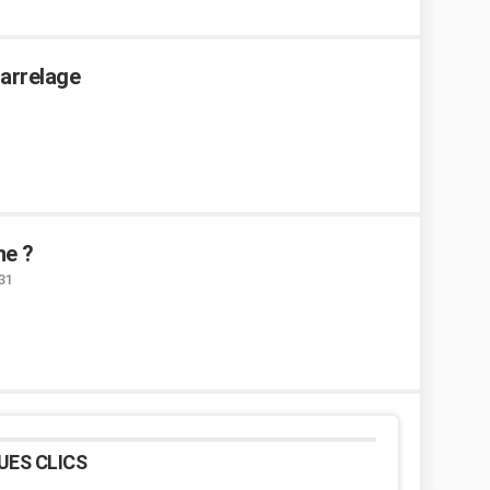
carrelage
ne ?
:31
UES CLICS