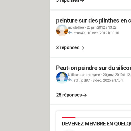
5 réponses
peinture sur des plinthes en 
nicoleflée
-
20 juin 2012 à 13:22
stan49
-
18 oct. 2012 à 10:10
3 réponses
Peut-on peindre sur du silico
Utilisateur anonyme
-
20 janv. 2010 à 12
stf_jpd87
-
8 déc. 2025 à 17:54
25 réponses
DEVENEZ MEMBRE EN QUELQ