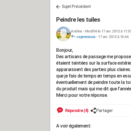
Sujet Précédent
Peindre les tuiles
Andine
-
Modifié le 17 avr. 2012 à 11:3
cayenneusa
-
17 avr. 2012 à 16:44
Bonjour,
Des artisans de passage me proposent 
étaient teintées sur la surface extérie
apparaissent des parties plus claires.
que je fais de temps en temps en ess
éventuellement de peindre toute la toi
du produit mais qui me dit que l'anné
Merci pour votre réponse.
Répondre (4)
Partager
A voir également: