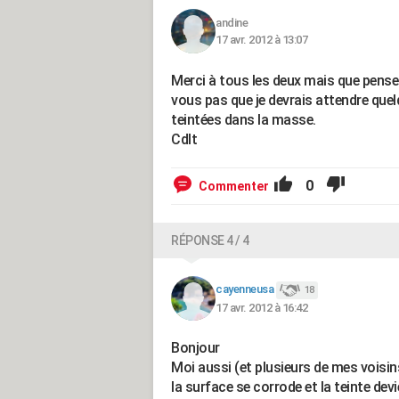
andine
17 avr. 2012 à 13:07
Merci à tous les deux mais que pense
vous pas que je devrais attendre quelq
teintées dans la masse.
Cdlt
0
Commenter
RÉPONSE 4 / 4
cayenneusa
18
17 avr. 2012 à 16:42
Bonjour
Moi aussi (et plusieurs de mes voisins
la surface se corrode et la teinte dev