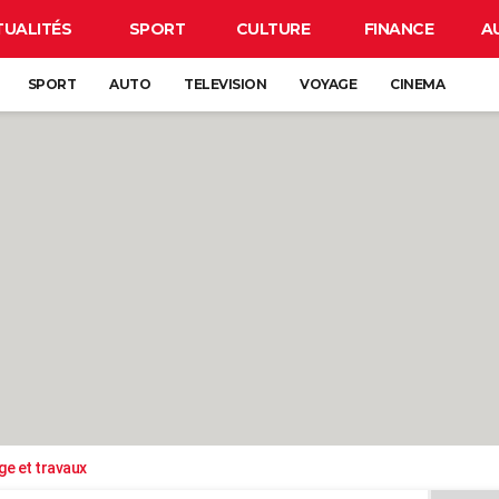
TUALITÉS
SPORT
CULTURE
FINANCE
A
SPORT
AUTO
TELEVISION
VOYAGE
CINEMA
ge et travaux