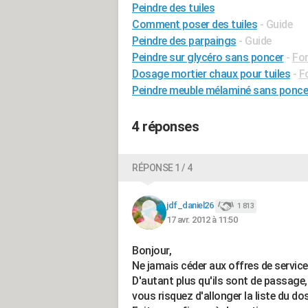
Peindre des tuiles
Comment poser des tuiles
- Guide
Peindre des parpaings
- Guide
Peindre sur glycéro sans poncer
-
For
Dosage mortier chaux pour tuiles
-
F
Peindre meuble mélaminé sans ponce
4 réponses
RÉPONSE 1 / 4
jdf_daniel26
1 813
17 avr. 2012 à 11:50
Bonjour,
Ne jamais céder aux offres de servic
D'autant plus qu'ils sont de passage, 
vous risquez d'allonger la liste du do