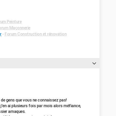
um Peinture
orum Maçonnerie
r
-
Forum Construction et rénovation
e de gens que vous ne connaissez pas!
j'en ai plusieurs fois par mois alors méfiance,
ssier arnaques.