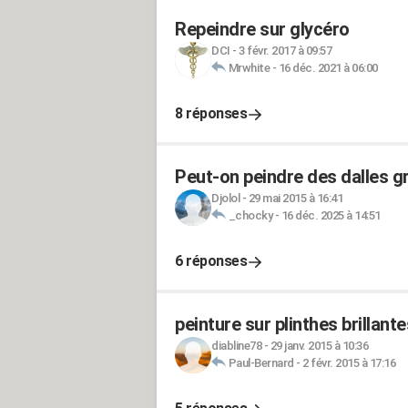
Repeindre sur glycéro
DCI
-
3 févr. 2017 à 09:57
Mrwhite
-
16 déc. 2021 à 06:00
8 réponses
Peut-on peindre des dalles gr
Djolol
-
29 mai 2015 à 16:41
_chocky
-
16 déc. 2025 à 14:51
6 réponses
peinture sur plinthes brillante
diabline78
-
29 janv. 2015 à 10:36
Paul-Bernard
-
2 févr. 2015 à 17:16