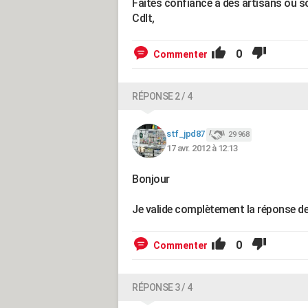
Faites confiance à des artisans ou s
Cdlt,
0
Commenter
RÉPONSE 2 / 4
stf_jpd87
29 968
17 avr. 2012 à 12:13
Bonjour
Je valide complètement la réponse de
0
Commenter
RÉPONSE 3 / 4