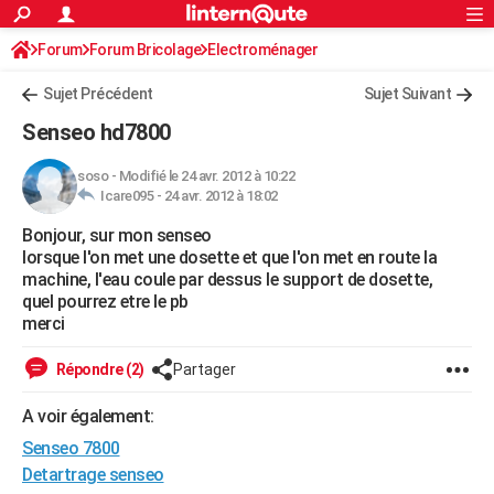
ACTUALITÉS
Forum
Forum Bricolage
Connexion
Electroménager
S'inscrire
Rechercher
Société
Education
Villes
Politique
Faits Divers
Monde
+
SPORT
Sujet Précédent
Sujet Suivant
Football
Cyclisme
Forum
Coupe du monde 2026
Tennis
Rugby
CULTURE
Senseo hd7800
TNT
Cinéma
Musique
Programme TV
Streaming
Sorties cinéma
+
FINANCE
soso
-
Modifié le 24 avr. 2012 à 10:22
Icare095 -
24 avr. 2012 à 18:02
Impôts
Immobilier
Banque
Crédit
Retraite
Epargne
Risques naturels par ville
Assurance
AUTO
Bonjour, sur mon senseo
Réserver un essai
Berlines
Forum auto
Essais
Citadines
SUV
+
HIGH-TECH
lorsque l'on met une dosette et que l'on met en route la
machine, l'eau coule par dessus le support de dosette,
Meilleur smartphone
Ordinateurs
Guide high-tech
Mobiles
Internet
Jeux vidéo
+
BRICOLAGE
quel pourrez etre le pb
merci
Aménagement intérieur
Cuisine
Jardinage
+
Forum
Extérieur
Salle de bains
Rangement
WEEK-END
Répondre (2)
Partager
Escapades
Expositions
Week-end nature
Guides de France
Patrimoine
Musées
+
LIFESTYLE
A voir également:
Bien-être
Mode
+
Art de vivre
Loisirs
Modes de vie
SANTE
Senseo 7800
Guide de la santé
Médicaments
+
Alimentation
Maladies
Sommeil
Detartrage senseo
VOYAGE