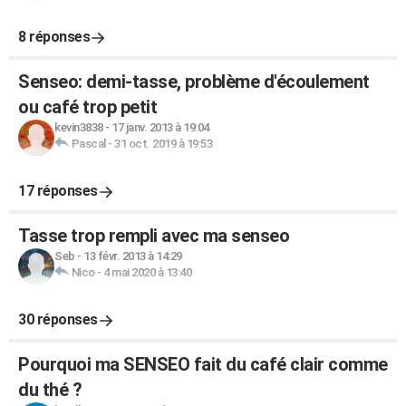
8 réponses
Senseo: demi-tasse, problème d'écoulement
ou café trop petit
kevin3838
-
17 janv. 2013 à 19:04
Pascal
-
31 oct. 2019 à 19:53
17 réponses
Tasse trop rempli avec ma senseo
Seb
-
13 févr. 2013 à 14:29
Nico
-
4 mai 2020 à 13:40
30 réponses
Pourquoi ma SENSEO fait du café clair comme
du thé ?