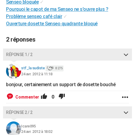
Senseo bloquée
✓
City break
Voyage de noces
Climat
Destinations
Voyage nature
Forum
+
PHOTO
Pourquoi le capot de ma Senseo ne s'ouvre plus ?
Problème senseo café clair
✓
GUIDES D'ACHAT
Ouverture dosette Senseo quadrante bloqué
BONS PLANS
2 réponses
CARTE DE VOEUX
Carte Bonne année
Carte Pâques
Carte de Noël
Carte Saint-Valentin
Carte d'anniversaire
RÉPONSE 1 / 2
DICTIONNAIRE
Biographies
Expressions
Dictionnaire
Citations
Proverbes
stf_la sudiste
PROGRAMME TV
8 275
24 avr. 2012 à 11:18
COPAINS D'AVANT
bonjour, certainement un support de dosette bouché
Se connecter
Collèges
Universités
Service militaire
S'inscrire
Lycées
Primaires
Entreprises
Avis de recherche
AVIS DE DÉCÈS
0
Commenter
FORUM
RÉPONSE 2 / 2
Lifestyle
Sport
Television
Cinema
Bricolage
Culture
Auto
Voyage
Icare095
24 avr. 2012 à 18:02