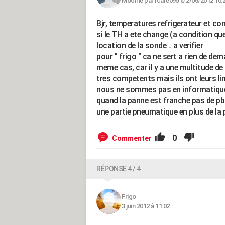
Modifié par Icare095 le 2/06/2012 10:
Bjr, temperatures refrigerateur et cong
si le TH a ete change (a condition qu
location de la sonde .. a verifier
pour " frigo " ca ne sert a rien de de
meme cas, car il y a une multitude de
tres competents mais ils ont leurs lim
nous ne sommes pas en informatique o
quand la panne est franche pas de pb m
une partie pneumatique en plus de la p
0
Commenter
RÉPONSE 4 / 4
Frigo
3 juin 2012 à 11:02