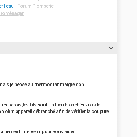
r l'eau
-
Forum Plomberie
troménager
e,mais je pense au thermostat malgré son
es parois,les fils sont-ils bien branchés vous le
n ohm appareil débranché afin de vérifier la coupure
tainement intervenir pour vous aider