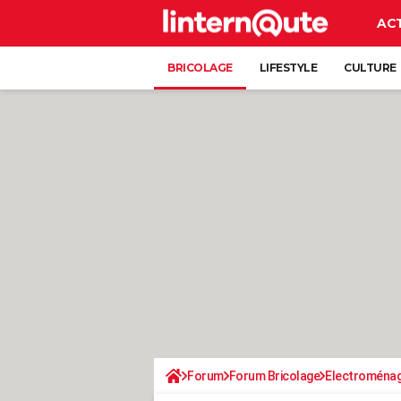
AC
BRICOLAGE
LIFESTYLE
CULTURE
Forum
Forum Bricolage
Electroména