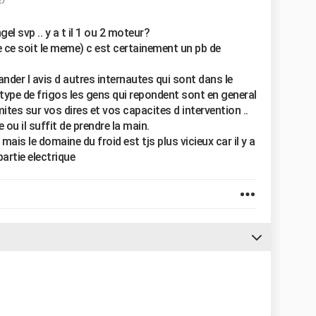
27
el svp .. y a t il 1 ou 2 moteur?
e ce soit le meme) c est certainement un pb de
mander l avis d autres internautes qui sont dans le
 type de frigos les gens qui repondent sont en general
ites sur vos dires et vos capacites d intervention ..
u il suffit de prendre la main.
ais le domaine du froid est tjs plus vicieux car il y a
artie electrique