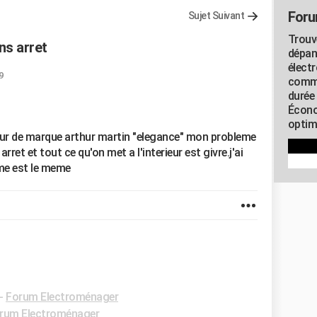
Foru
Sujet Suivant
Trouv
ns arret
dépan
élect
9
commu
durée
Écono
optimi
eur de marque arthur martin "elegance" mon probleme
ret et tout ce qu'on met a l'interieur est givre.j'ai
me est le meme
-
Forum Electroménager
rum Electroménager