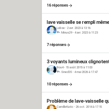
16 réponses
lave vaisselle se rempli même 
Lebse
-
2 avr. 2023 à 13:16
Minus29
-
4 avr. 2023 à 11:23
7 réponses
3 voyants lumineux clignoten
Bou4
-
15 août 2015 à 11:03
Sined35
-
4 mai 2026 à 17:47
10 réponses
Problème de lave-vaisselle qui
CamilleKatic
-
26 oct. 2014 à 17:15