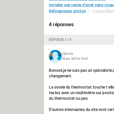
Installer une vanne d'arret sans coupe
Refrigerateur ariston
✓
-
Forum Elec
4 réponses
RÉPONSE 1 / 4
PAPY35
29 avr. 2012 à 19:47
Bonsoir,je ne suis pas un spécialist
changement.
La sonde du thermostat touche t elle l
testez avec un multimètre sur positio
du thermostat ou pas.
D'autres internautes du site vont cer