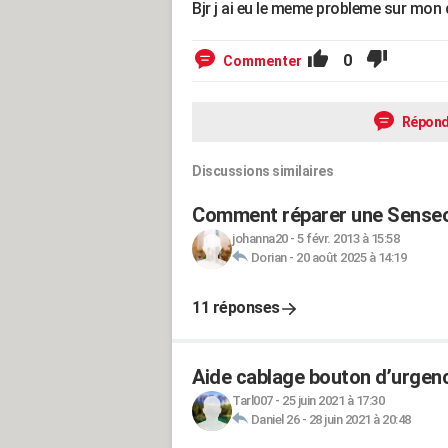
Bjr j ai eu le meme probleme sur mon 
0
Commenter
Répond
Discussions similaires
Comment réparer une Senseo 
johanna20
-
5 févr. 2013 à 15:58
Dorian
-
20 août 2025 à 14:19
11 réponses
Aide cablage bouton d’urgen
Tarl007
-
25 juin 2021 à 17:30
Daniel 26
-
28 juin 2021 à 20:48