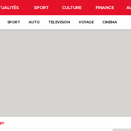
TUALITÉS
SPORT
CULTURE
FINANCE
A
SPORT
AUTO
TELEVISION
VOYAGE
CINEMA
ger