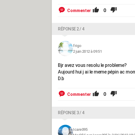
0
Commenter
RÉPONSE 2 / 4
frigo
2 juin 2012 à 09:51
Bjr avez vous resolu le probleme?
Aujourd hui j ai le meme pépin ac m
D.b
0
Commenter
RÉPONSE 3 / 4
Icare095