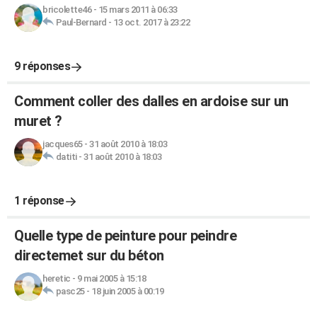
bricolette46
-
15 mars 2011 à 06:33
Paul-Bernard
-
13 oct. 2017 à 23:22
9 réponses
Comment coller des dalles en ardoise sur un
muret ?
jacques65
-
31 août 2010 à 18:03
datiti
-
31 août 2010 à 18:03
1 réponse
Quelle type de peinture pour peindre
directemet sur du béton
heretic
-
9 mai 2005 à 15:18
pasc25
-
18 juin 2005 à 00:19