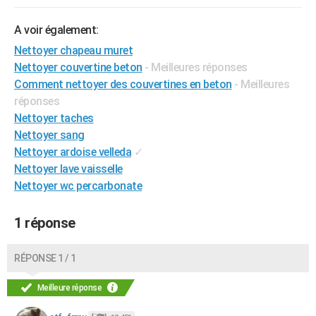
City break
Voyage de noces
Climat
Destinations
Voyage nature
Forum
+
PHOTO
A voir également:
GUIDES D'ACHAT
Nettoyer chapeau muret
Nettoyer couvertine beton
- Meilleures réponses
BONS PLANS
Comment nettoyer des couvertines en beton
- Meilleures
réponses
CARTE DE VOEUX
Nettoyer taches
Carte Bonne année
Carte Pâques
Carte de Noël
Carte Saint-Valentin
Carte d'anniversaire
DICTIONNAIRE
Nettoyer sang
Nettoyer ardoise velleda
✓
Biographies
Expressions
Dictionnaire
Citations
Proverbes
PROGRAMME TV
Nettoyer lave vaisselle
Nettoyer wc percarbonate
COPAINS D'AVANT
Se connecter
Collèges
Universités
Service militaire
S'inscrire
Lycées
Primaires
Entreprises
Avis de recherche
AVIS DE DÉCÈS
1 réponse
FORUM
RÉPONSE 1 / 1
Lifestyle
Sport
Television
Cinema
Bricolage
Culture
Auto
Voyage
Meilleure réponse