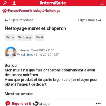
ACTUALITÉS
Forum
Forum Bricolage
Connexion
Nettoyage
S'inscrire
Rechercher
Société
Education
Villes
Politique
Faits Divers
Monde
+
SPORT
Sujet Précédent
Sujet Suivant
Football
Cyclisme
Forum
Coupe du monde 2026
Tennis
Rugby
CULTURE
Nettoyage muret et chaperon
TNT
Cinéma
Musique
Programme TV
Streaming
Sorties cinéma
+
FINANCE
Béton
Nettoyage
Muret
Impôts
Immobilier
Banque
Crédit
Retraite
Epargne
Risques naturels par ville
Assurance
AUTO
guillaume
-
2 mai 2012 à 11:26
Réserver un essai
Berlines
Forum auto
Essais
Citadines
SUV
+
HIGH-TECH
stf_frmu
-
2 mai 2012 à 11:57
Meilleur smartphone
Ordinateurs
Guide high-tech
Mobiles
Internet
Jeux vidéo
+
BRICOLAGE
Bonjour,
Mon mur ainsi que mes chaperons commencent à avoir
Aménagement intérieur
Cuisine
Jardinage
+
Forum
Extérieur
Salle de bains
Rangement
WEEK-END
des traces noirâtres.
Avec quel produit et de quelle façon dois-je nettoyer pour
Escapades
Expositions
Week-end nature
Guides de France
Patrimoine
Musées
+
LIFESTYLE
obtenir l'aspect de départ.
Bien-être
Mode
+
Art de vivre
Loisirs
Modes de vie
SANTE
Merci par avance
Guide de la santé
Médicaments
+
Alimentation
Maladies
Sommeil
VOYAGE
Répondre (1)
Partager