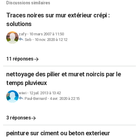
Discussions similaires
Traces noires sur mur extérieur crépi :
solutions
zafy
-
10 mars 2007 à 11:50
Seb
-
10 nov. 2020 à 12:12
11 réponses
nettoyage des pilier et muret noircis par le
temps pluvieux
wiwi
-
12 juil. 2013 à 13:42
Paul-Bernard
-
4 avr. 2020 à 22:15
3 réponses
peinture sur ciment ou beton exterieur