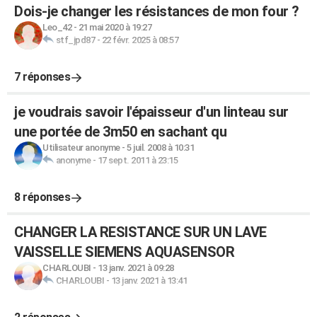
Dois-je changer les résistances de mon four ?
Leo_42
-
21 mai 2020 à 19:27
stf_jpd87
-
22 févr. 2025 à 08:57
7 réponses
je voudrais savoir l'épaisseur d'un linteau sur
une portée de 3m50 en sachant qu
Utilisateur anonyme
-
5 juil. 2008 à 10:31
anonyme
-
17 sept. 2011 à 23:15
8 réponses
CHANGER LA RESISTANCE SUR UN LAVE
VAISSELLE SIEMENS AQUASENSOR
CHARLOUBI
-
13 janv. 2021 à 09:28
CHARLOUBI
-
13 janv. 2021 à 13:41