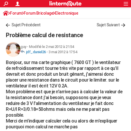
ACTUALITÉS
Forum
Forum Bricolage
Connexion
Electronique
S'inscrire
Rechercher
Société
Education
Villes
Politique
Faits Divers
Monde
+
SPORT
Sujet Précédent
Sujet Suivant
Football
Cyclisme
Forum
Coupe du monde 2026
Tennis
Rugby
CULTURE
Problème calcul de resistance
TNT
Cinéma
Musique
Programme TV
Streaming
Sorties cinéma
+
FINANCE
guy
-
Modifié le 2 mai 2012 à 21:54
jdf_daniel26
-
3 mai 2012 à 17:54
Impôts
Immobilier
Banque
Crédit
Retraite
Epargne
Risques naturels par ville
Assurance
AUTO
Bonjour, sur ma carte graphique ( 7600 GT ) le ventilateur
Réserver un essai
Berlines
Forum auto
Essais
Citadines
SUV
+
HIGH-TECH
de refroidissement tourne très vite par rapport à ce qu'il
devrait et donc produit un bruit gênant, j'aimerai donc
Meilleur smartphone
Ordinateurs
Guide high-tech
Mobiles
Internet
Jeux vidéo
+
BRICOLAGE
placer une resistance dans le circuit pour le limiter. sur le
ventilateur il est écrit 12V 0.2A.
Aménagement intérieur
Cuisine
Jardinage
+
Forum
Extérieur
Salle de bains
Rangement
WEEK-END
Mon problème est que je n'arrive pas à calculer la valeur de
la resistance dont j'ai besoin, supposons que je veux
Escapades
Expositions
Week-end nature
Guides de France
Patrimoine
Musées
+
LIFESTYLE
reduire de 3 V l'alimentation du ventilateur je fait donc
R=U/I R=3/0.18=50ohms mais cela ne me parait pas
Bien-être
Mode
+
Art de vivre
Loisirs
Modes de vie
SANTE
possible.
Merci de m'indiquer calculer cela ou alors de m'expliquer
Guide de la santé
Médicaments
+
Alimentation
Maladies
Sommeil
VOYAGE
pourquoi mon calcul ne marche pas