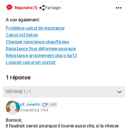
City break
Voyage de noces
Climat
Destinations
Voyage nature
Forum
+
PHOTO
Répondre (1)
Partager
GUIDES D'ACHAT
A voir également:
Problème calcul de resistance
BONS PLANS
Calcul m3 beton
CARTE DE VOEUX
Changer resistance chauffe eau
Résistance four déformée pourquoi
Carte Bonne année
Carte Pâques
Carte de Noël
Carte Saint-Valentin
Carte d'anniversaire
DICTIONNAIRE
Résistance arrachement placo ba13
Logiciel calcul ipn gratuit
Biographies
Expressions
Dictionnaire
Citations
Proverbes
PROGRAMME TV
COPAINS D'AVANT
1 réponse
Se connecter
Collèges
Universités
Service militaire
S'inscrire
Lycées
Primaires
Entreprises
Avis de recherche
AVIS DE DÉCÈS
RÉPONSE 1 / 1
FORUM
jdf_daniel26
1 813
Lifestyle
Sport
Television
Cinema
Bricolage
Culture
Auto
Voyage
3 mai 2012 à 17:54
Bonsoir,
Il faudrait savoir pourquoi il tourne aussi vite, si la vitesse