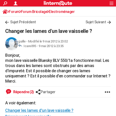
ACTUALITÉS
Forum
Forum Bricolage
Connexion
Electroménager
S'inscrire
Rechercher
Société
Education
Villes
Politique
Faits Divers
Monde
+
SPORT
Sujet Précédent
Sujet Suivant
Football
Cyclisme
Forum
Coupe du monde 2026
Tennis
Rugby
CULTURE
Changer les lames d'un lave vaisselle ?
TNT
Cinéma
Musique
Programme TV
Streaming
Sorties cinéma
+
FINANCE
guille
-
Modifié le 9 mai 2012 à 23:02
Icare095 -
9 mai 2012 à 23:35
Impôts
Immobilier
Banque
Crédit
Retraite
Epargne
Risques naturels par ville
Assurance
AUTO
Bonjour,
Réserver un essai
Berlines
Forum auto
Essais
Citadines
SUV
+
HIGH-TECH
mon lave vaisselle Bluesky BLV 550/1a fonctionne mal. Les
trous dans les lames sont obstrués par des amas
Meilleur smartphone
Ordinateurs
Guide high-tech
Mobiles
Internet
Jeux vidéo
+
BRICOLAGE
d'impureté. Est il possible de changer ces lames
uniquement ? Est il possible d'en commander sur Internet ?
Aménagement intérieur
Cuisine
Jardinage
+
Forum
Extérieur
Salle de bains
Rangement
WEEK-END
Merci.
Escapades
Expositions
Week-end nature
Guides de France
Patrimoine
Musées
+
LIFESTYLE
Répondre (2)
Partager
Bien-être
Mode
+
Art de vivre
Loisirs
Modes de vie
SANTE
A voir également:
Changer les lames d'un lave vaisselle ?
Guide de la santé
Médicaments
+
Alimentation
Maladies
Sommeil
VOYAGE