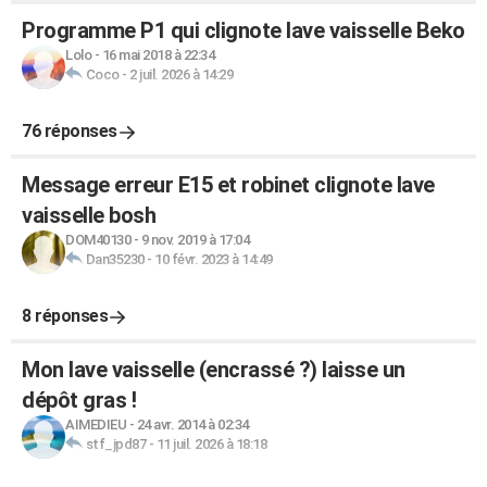
Programme P1 qui clignote lave vaisselle Beko
Lolo
-
16 mai 2018 à 22:34
Coco
-
2 juil. 2026 à 14:29
76 réponses
Message erreur E15 et robinet clignote lave
vaisselle bosh
DOM40130
-
9 nov. 2019 à 17:04
Dan35230
-
10 févr. 2023 à 14:49
8 réponses
Mon lave vaisselle (encrassé ?) laisse un
dépôt gras !
AIMEDIEU
-
24 avr. 2014 à 02:34
stf_jpd87
-
11 juil. 2026 à 18:18