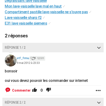
Dégraissant lave vaisselle
City break
Voyage de noces
Climat
Destinations
Voyage nature
Forum
+
PHOTO
Mon lave-vaisselle lave mal en haut
✓
Compartiment pastille lave-vaisselle ne s'ouvre pas
✓
GUIDES D'ACHAT
Lave vaisselle sharp f2
✓
E31 lave vaisselle siemens
✓
BONS PLANS
CARTE DE VOEUX
2 réponses
Carte Bonne année
Carte Pâques
Carte de Noël
Carte Saint-Valentin
Carte d'anniversaire
DICTIONNAIRE
RÉPONSE 1 / 2
Biographies
Expressions
Dictionnaire
Citations
Proverbes
PROGRAMME TV
stf_frmu
12 511
9 mai 2012 à 23:33
COPAINS D'AVANT
bonsoir
Se connecter
Collèges
Universités
Service militaire
S'inscrire
Lycées
Primaires
Entreprises
Avis de recherche
AVIS DE DÉCÈS
oui vous devez pouvoir les commander sur internet
FORUM
0
Commenter
Lifestyle
Sport
Television
Cinema
Bricolage
Culture
Auto
Voyage
RÉPONSE 2 / 2