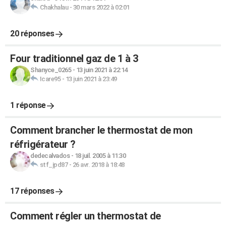
Chakhalau
-
30 mars 2022 à 02:01
20 réponses
Four traditionnel gaz de 1 à 3
Shanyce_0265
-
13 juin 2021 à 22:14
Icare95
-
13 juin 2021 à 23:49
1 réponse
Comment brancher le thermostat de mon
réfrigérateur ?
dedecalvados
-
18 juil. 2005 à 11:30
stf_jpd87
-
26 avr. 2018 à 18:48
17 réponses
Comment régler un thermostat de