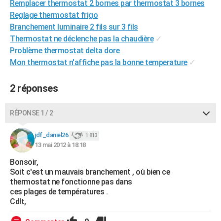
Remplacer thermostat 2 bornes par thermostat 3 bornes
City break
Voyage de noces
Climat
Destinations
Voyage nature
Forum
+
PHOTO
Reglage thermostat frigo
Branchement luminaire 2 fils sur 3 fils
GUIDES D'ACHAT
Thermostat ne déclenche pas la chaudière
✓
Problème thermostat delta dore
BONS PLANS
Mon thermostat n'affiche pas la bonne temperature
✓
CARTE DE VOEUX
2 réponses
Carte Bonne année
Carte Pâques
Carte de Noël
Carte Saint-Valentin
Carte d'anniversaire
DICTIONNAIRE
Biographies
Expressions
Dictionnaire
Citations
Proverbes
PROGRAMME TV
RÉPONSE 1 / 2
COPAINS D'AVANT
jdf_daniel26
1 813
13 mai 2012 à 18:18
Se connecter
Collèges
Universités
Service militaire
S'inscrire
Lycées
Primaires
Entreprises
Avis de recherche
AVIS DE DÉCÈS
Bonsoir,
Soit c'est un mauvais branchement , où bien ce
FORUM
thermostat ne fonctionne pas dans
Lifestyle
Sport
Television
Cinema
Bricolage
Culture
Auto
Voyage
ces plages de températures .
Cdlt,