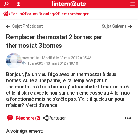
ACTUALITÉS
Forum
Forum Bricolage
Connexion
Electroménager
S'inscrire
Rechercher
Société
Education
Villes
Politique
Faits Divers
Monde
+
SPORT
Sujet Précédent
Sujet Suivant
Football
Cyclisme
Forum
Coupe du monde 2026
Tennis
Rugby
CULTURE
Remplacer thermostat 2 bornes par
TNT
Cinéma
Musique
Programme TV
Streaming
Sorties cinéma
+
thermostat 3 bornes
FINANCE
Impôts
Immobilier
Banque
Crédit
Retraite
Epargne
Risques naturels par ville
Assurance
AUTO
mostafita
-
Modifié le 13 mai 2012 à 15:46
Icare095 -
13 mai 2012 à 19:10
Réserver un essai
Berlines
Forum auto
Essais
Citadines
SUV
+
HIGH-TECH
Bonjour, j'ai un vieu frigo avec un thermostat à deux
bornes. suite à une panne, je l'ai remplacé par un
Meilleur smartphone
Ordinateurs
Guide high-tech
Mobiles
Internet
Jeux vidéo
+
BRICOLAGE
thermostat à à trois bornes. j'ai branché le fil marron au 6
et le fil blanc avec le noir sur une même cosse au 4. le frigo
Aménagement intérieur
Cuisine
Jardinage
+
Forum
Extérieur
Salle de bains
Rangement
WEEK-END
a fonctionné mais ne s'arête pas. Y'a-t-il quelqu'un pour
m'aider? Merci d'avance
Escapades
Expositions
Week-end nature
Guides de France
Patrimoine
Musées
+
LIFESTYLE
Répondre (2)
Partager
Bien-être
Mode
+
Art de vivre
Loisirs
Modes de vie
SANTE
A voir également:
Guide de la santé
Médicaments
+
Alimentation
Maladies
Sommeil
VOYAGE