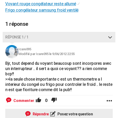
Voyant rouge congélateur reste allumé
✓
City break
Voyage de noces
Climat
Destinations
Voyage nature
Forum
+
PHOTO
Frigo congélateur samsung froid ventilé
GUIDES D'ACHAT
1 réponse
BONS PLANS
RÉPONSE 1 / 1
CARTE DE VOEUX
Carte Bonne année
Carte Pâques
Carte de Noël
Carte Saint-Valentin
Carte d'anniversaire
DICTIONNAIRE
Icare095
Modifié par Icare095 le 9/06/2012 22:55
Biographies
Expressions
Dictionnaire
Citations
Proverbes
PROGRAMME TV
Bjr, tout depend du voyant beaucoup sont incorpores avec
un interrupteur .. il sert a quoi ce voyant?? a rien comme
COPAINS D'AVANT
bcp!!
>>la seule chose importante c est un thermometre a l
Se connecter
Collèges
Universités
Service militaire
S'inscrire
Lycées
Primaires
Entreprises
Avis de recherche
AVIS DE DÉCÈS
interieur du congel ou frigo pour controler le froid .. le reste
n est que fioriture comme dit la pub!!
FORUM
0
Commenter
Lifestyle
Sport
Television
Cinema
Bricolage
Culture
Auto
Voyage
Répondre
Posez votre question