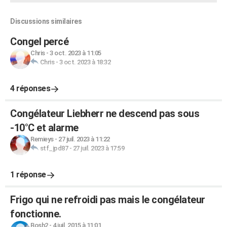
Discussions similaires
Congel percé
Chris
-
3 oct. 2023 à 11:05
Chris
-
3 oct. 2023 à 18:32
4 réponses
Congélateur Liebherr ne descend pas sous
-10°C et alarme
Remieys
-
27 juil. 2023 à 11:22
stf_jpd87
-
27 juil. 2023 à 17:59
1 réponse
Frigo qui ne refroidi pas mais le congélateur
fonctionne.
Bosh2
-
4 juil. 2015 à 11:01