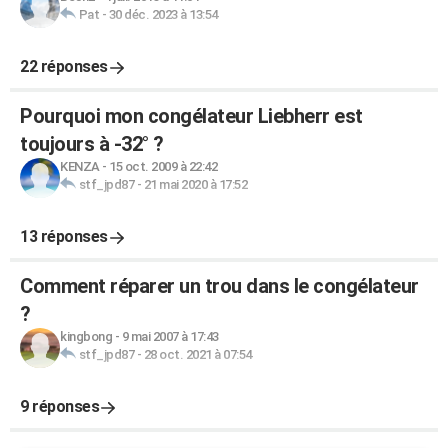
Pat
-
30 déc. 2023 à 13:54
22 réponses
Pourquoi mon congélateur Liebherr est
toujours à -32° ?
KENZA
-
15 oct. 2009 à 22:42
stf_jpd87
-
21 mai 2020 à 17:52
13 réponses
Comment réparer un trou dans le congélateur
?
kingbong
-
9 mai 2007 à 17:43
stf_jpd87
-
28 oct. 2021 à 07:54
9 réponses