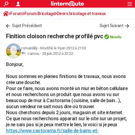
ACTUALITÉS
Forum
Forum Bricolage
Connexion
Divers bricolage et travaux
S'inscrire
Rechercher
Société
Education
Villes
Politique
Faits Divers
Monde
+
SPORT
Sujet Précédent
Sujet Suivant
Football
Cyclisme
Forum
Coupe du monde 2026
Tennis
Rugby
CULTURE
Finition cloison recherche profilé pvc
Résolu
TNT
Cinéma
Musique
Programme TV
Streaming
Sorties cinéma
+
FINANCE
romainlilly
-
Modifié le 9 juin 2012 à 21:03
camou -
28 juin 2012 à 22:22
Impôts
Immobilier
Banque
Crédit
Retraite
Epargne
Risques naturels par ville
Assurance
AUTO
Bonjour,
Réserver un essai
Berlines
Forum auto
Essais
Citadines
SUV
+
HIGH-TECH
Nous sommes en pleines finitions de travaux, nous avons
Meilleur smartphone
Ordinateurs
Guide high-tech
Mobiles
Internet
Jeux vidéo
+
BRICOLAGE
crée une douche.
Pour ce faire, nous avons monté un mur en béton cellulaire
Aménagement intérieur
Cuisine
Jardinage
+
Forum
Extérieur
Salle de bains
Rangement
WEEK-END
et nous recherchons un produit que nous avons vu sur
beaucoup de mur à Castorama (cuisine, salle de bain...),
Escapades
Expositions
Week-end nature
Guides de France
Patrimoine
Musées
+
LIFESTYLE
aucun vendeur ne sait nous dire où trouver.
Nous cherchons depuis 2 jours, magasin et site internet.
Bien-être
Mode
+
Art de vivre
Loisirs
Modes de vie
SANTE
Ce que nous recherchons apparait sur le site sur un projet,
je ne sais pas si je peux mettre le lien, le voici si je peux
Guide de la santé
Médicaments
+
Alimentation
Maladies
Sommeil
VOYAGE
https://www.castorama.fr/salle-de-bains-et-