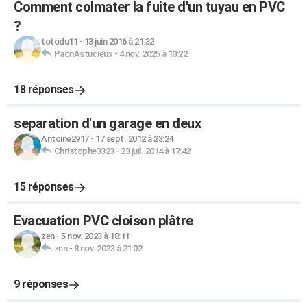
Comment colmater la fuite d'un tuyau en PVC
?
totodu11
-
13 juin 2016 à 21:32
PaonAstucieux
-
4 nov. 2025 à 10:22
18 réponses
separation d'un garage en deux
Antoine2917
-
17 sept. 2012 à 23:24
Christophe3323
-
23 juil. 2014 à 17:42
15 réponses
Evacuation PVC cloison plâtre
zen
-
5 nov. 2023 à 18:11
zen
-
8 nov. 2023 à 21:02
9 réponses