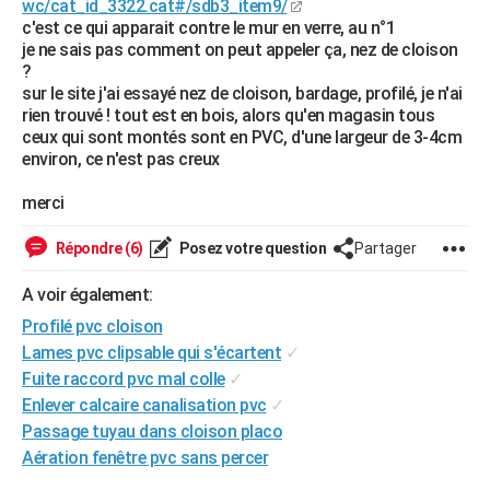
wc/cat_id_3322.cat#/sdb3_item9/
City break
Voyage de noces
Climat
Destinations
Voyage nature
Forum
+
c'est ce qui apparait contre le mur en verre, au n°1
PHOTO
je ne sais pas comment on peut appeler ça, nez de cloison
?
GUIDES D'ACHAT
sur le site j'ai essayé nez de cloison, bardage, profilé, je n'ai
rien trouvé ! tout est en bois, alors qu'en magasin tous
BONS PLANS
ceux qui sont montés sont en PVC, d'une largeur de 3-4cm
environ, ce n'est pas creux
CARTE DE VOEUX
Carte Bonne année
Carte Pâques
Carte de Noël
Carte Saint-Valentin
Carte d'anniversaire
merci
DICTIONNAIRE
Biographies
Expressions
Dictionnaire
Citations
Proverbes
PROGRAMME TV
Répondre (6)
Posez votre question
Partager
COPAINS D'AVANT
A voir également:
Profilé pvc cloison
Se connecter
Collèges
Universités
Service militaire
S'inscrire
Lycées
Primaires
Entreprises
Avis de recherche
AVIS DE DÉCÈS
Lames pvc clipsable qui s'écartent
✓
Fuite raccord pvc mal colle
✓
FORUM
Enlever calcaire canalisation pvc
✓
Lifestyle
Sport
Television
Cinema
Bricolage
Culture
Auto
Voyage
Passage tuyau dans cloison placo
Aération fenêtre pvc sans percer