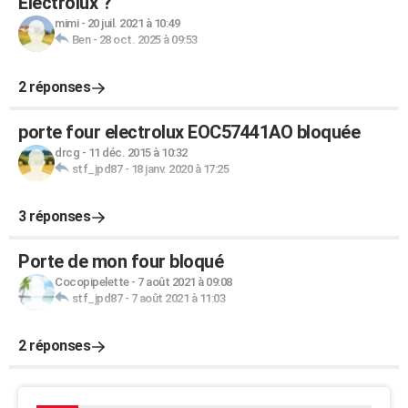
Electrolux ?
mimi
-
20 juil. 2021 à 10:49
Ben
-
28 oct. 2025 à 09:53
2 réponses
porte four electrolux EOC57441AO bloquée
drcg
-
11 déc. 2015 à 10:32
stf_jpd87
-
18 janv. 2020 à 17:25
3 réponses
Porte de mon four bloqué
Cocopipelette
-
7 août 2021 à 09:08
stf_jpd87
-
7 août 2021 à 11:03
2 réponses