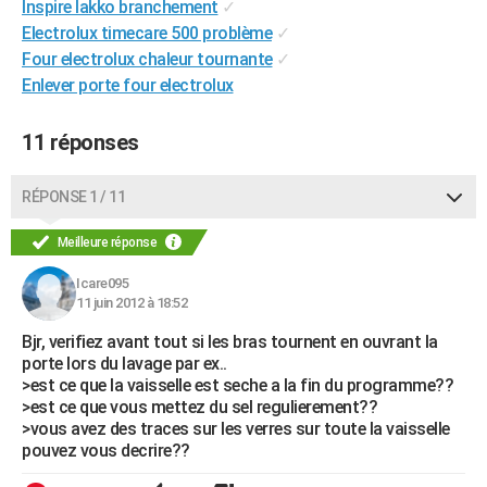
Inspire lakko branchement
✓
City break
Voyage de noces
Climat
Destinations
Voyage nature
Forum
+
PHOTO
Electrolux timecare 500 problème
✓
Four electrolux chaleur tournante
✓
GUIDES D'ACHAT
Enlever porte four electrolux
BONS PLANS
11 réponses
CARTE DE VOEUX
Carte Bonne année
Carte Pâques
Carte de Noël
Carte Saint-Valentin
Carte d'anniversaire
RÉPONSE 1 / 11
DICTIONNAIRE
Biographies
Expressions
Dictionnaire
Citations
Proverbes
Meilleure réponse
PROGRAMME TV
Icare095
COPAINS D'AVANT
11 juin 2012 à 18:52
Se connecter
Collèges
Universités
Service militaire
S'inscrire
Lycées
Primaires
Entreprises
Avis de recherche
AVIS DE DÉCÈS
Bjr, verifiez avant tout si les bras tournent en ouvrant la
porte lors du lavage par ex..
FORUM
>est ce que la vaisselle est seche a la fin du programme??
>est ce que vous mettez du sel regulierement??
Lifestyle
Sport
Television
Cinema
Bricolage
Culture
Auto
Voyage
>vous avez des traces sur les verres sur toute la vaisselle
pouvez vous decrire??