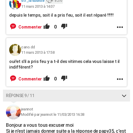
stf_la sudiste
8 270
11 mars 2013 à 14:07
depuis le temps, soit il a pris feu, soit il est réparé !!!!!!
0
Commenter
cano.dd
11 mars 2013 à 17:58
oui!et s'il a pris feu y a t-il des vitimes cela vous laisse t il
indifférent?
0
Commenter
RÉPONSE 9 / 11
jeannot
Modifié par jeannot le 11/03/2013 16:38
Bonjour a vous tous excuser moi
Si je n'est jamais donner suite a la réponse de papy35, c'est