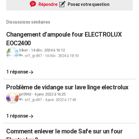
Répondre
Posez votre question
Discussions similaires
Changement d’ampoule four ELECTROLUX
EOC2400
Siket
-
14 déc. 2024 à 16:12
stf_jpd87
-
14 déc. 2024 à 18:10
1 réponse
Problème de vidange sur lave linge electrolux
jpr0963
-
4 janv. 2022 à 16:25
stf_jpd87
-
4 janv. 2022 à 17:49
1 réponse
Comment enlever le mode Safe sur un four