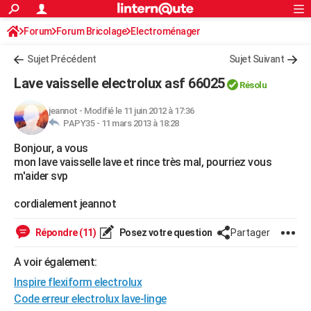
ACTUALITÉS
Forum
Forum Bricolage
Connexion
Electroménager
S'inscrire
Rechercher
Société
Education
Villes
Politique
Faits Divers
Monde
+
SPORT
Sujet Précédent
Sujet Suivant
Football
Cyclisme
Forum
Coupe du monde 2026
Tennis
Rugby
CULTURE
Lave vaisselle electrolux asf 66025
Résolu
TNT
Cinéma
Musique
Programme TV
Streaming
Sorties cinéma
+
FINANCE
jeannot
-
Modifié le 11 juin 2012 à 17:36
PAPY35 -
11 mars 2013 à 18:28
Impôts
Immobilier
Banque
Crédit
Retraite
Epargne
Risques naturels par ville
Assurance
AUTO
Bonjour, a vous
Réserver un essai
Berlines
Forum auto
Essais
Citadines
SUV
+
HIGH-TECH
mon lave vaisselle lave et rince très mal, pourriez vous
m'aider svp
Meilleur smartphone
Ordinateurs
Guide high-tech
Mobiles
Internet
Jeux vidéo
+
BRICOLAGE
cordialement jeannot
Aménagement intérieur
Cuisine
Jardinage
+
Forum
Extérieur
Salle de bains
Rangement
WEEK-END
Répondre (11)
Posez votre question
Partager
Escapades
Expositions
Week-end nature
Guides de France
Patrimoine
Musées
+
LIFESTYLE
A voir également:
Bien-être
Mode
+
Art de vivre
Loisirs
Modes de vie
SANTE
Inspire flexiform electrolux
Guide de la santé
Médicaments
+
Alimentation
Maladies
Sommeil
Code erreur electrolux lave-linge
VOYAGE