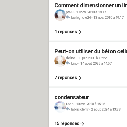
Comment dimensionner un lin
py93
-
13 nov. 2010 à 19:17
lachignole24
-
13 nov. 2010 à 19:17
4 réponses
Peut-on utiliser du béton cell
deline
-
13 juin 2008 à 16:22
Lino
-
14 août 2025 à 14:57
7 réponses
condensateur
tech
-
10 avr. 2020 à 15:16
labricole47
-
2 août 2024 à 13:38
15 réponses