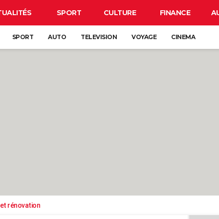
TUALITÉS
SPORT
CULTURE
FINANCE
A
SPORT
AUTO
TELEVISION
VOYAGE
CINEMA
et rénovation