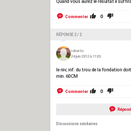
Quand vous aurez le résultat il suffira 
0
Commenter
RÉPONSE 2 / 2
roberto
24 juin 2012 à 11:03
le niv; inf. du trou de la fondation doi
min. 60CM
0
Commenter
Répond
Discussions similaires