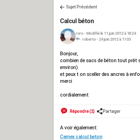
Sujet Précédent
Calcul béton
roro
-
Modifié le 11 juin 2012 à 18:24
roberto -
24 juin 2012 à 11:03
Bonjour,
combien de sacs de béton tout prêt s
environ)
et peux t on sceller des ancres à enf
merci
cordialement
Répondre (2)
Partager
A voir également:
Cemex calcul beton