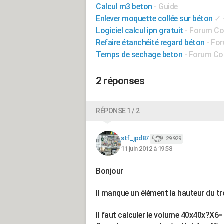
Calcul m3 beton
- Guide
Enlever moquette collée sur béton
✓
Logiciel calcul ipn gratuit
-
Forum Con
Refaire étanchéité regard béton
-
For
Temps de sechage beton
-
Forum Con
2 réponses
RÉPONSE 1 / 2
stf_jpd87
29 929
11 juin 2012 à 19:58
Bonjour
Il manque un élément la hauteur du tr
Il faut calculer le volume 40x40x?X6=