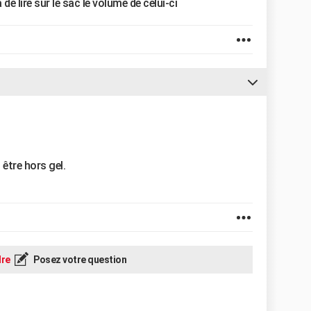
de lire sur le sac le volume de celui-ci
t être hors gel.
re
Posez votre question