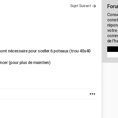
Foru
Sujet Suivant
Conse
const
répon
votre 
commu
de l'h
ont nécessaire pour sceller 6 poteaux (trou 40x40
oncer (pour plus de maintien)