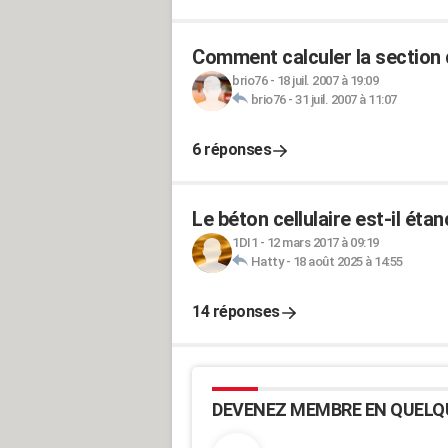
Comment calculer la section d
brio76
-
18 juil. 2007 à 19:09
brio76
-
31 juil. 2007 à 11:07
6 réponses
Le béton cellulaire est-il éta
1DI1
-
12 mars 2017 à 09:19
Hatty
-
18 août 2025 à 14:55
14 réponses
DEVENEZ MEMBRE EN QUELQ