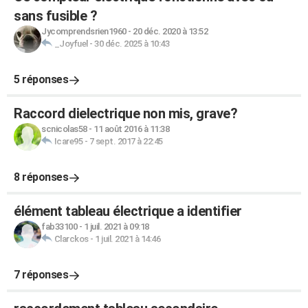
sans fusible ?
Jycomprendsrien1960
-
20 déc. 2020 à 13:52
_Joyfuel
-
30 déc. 2025 à 10:43
5 réponses
Raccord dielectrique non mis, grave?
scnicolas58
-
11 août 2016 à 11:38
Icare95
-
7 sept. 2017 à 22:45
8 réponses
élément tableau électrique a identifier
fab33100
-
1 juil. 2021 à 09:18
Clarckos
-
1 juil. 2021 à 14:46
7 réponses