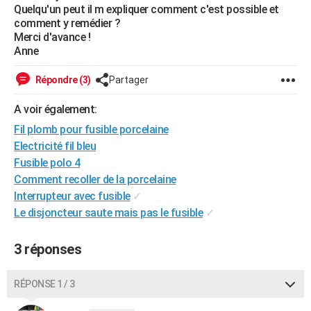
Quelqu'un peut il m expliquer comment c'est possible et
City break
Voyage de noces
Climat
Destinations
Voyage nature
Forum
+
PHOTO
comment y remédier ?
Merci d'avance !
GUIDES D'ACHAT
Anne
BONS PLANS
Répondre (3)
Partager
CARTE DE VOEUX
A voir également:
Carte Bonne année
Carte Pâques
Carte de Noël
Carte Saint-Valentin
Carte d'anniversaire
Fil plomb pour fusible porcelaine
DICTIONNAIRE
Electricité fil bleu
Biographies
Expressions
Dictionnaire
Citations
Proverbes
PROGRAMME TV
Fusible polo 4
Comment recoller de la porcelaine
COPAINS D'AVANT
Interrupteur avec fusible
✓
Se connecter
Collèges
Universités
Service militaire
S'inscrire
Lycées
Primaires
Entreprises
Avis de recherche
Le disjoncteur saute mais pas le fusible
✓
AVIS DE DÉCÈS
FORUM
3 réponses
Lifestyle
Sport
Television
Cinema
Bricolage
Culture
Auto
Voyage
RÉPONSE 1 / 3