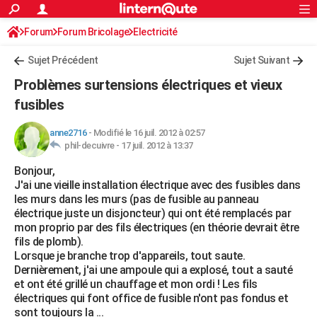
ACTUALITÉS
Forum
Forum Bricolage
Connexion
Electricité
S'inscrire
Rechercher
Société
Education
Villes
Politique
Faits Divers
Monde
+
SPORT
Sujet Précédent
Sujet Suivant
Football
Cyclisme
Forum
Coupe du monde 2026
Tennis
Rugby
CULTURE
Problèmes surtensions électriques et vieux
TNT
Cinéma
Musique
Programme TV
Streaming
Sorties cinéma
+
fusibles
FINANCE
Impôts
Immobilier
Banque
Crédit
Retraite
Epargne
Risques naturels par ville
Assurance
AUTO
anne2716
-
Modifié le 16 juil. 2012 à 02:57
phil-decuivre -
17 juil. 2012 à 13:37
Réserver un essai
Berlines
Forum auto
Essais
Citadines
SUV
+
HIGH-TECH
Bonjour,
J'ai une vieille installation électrique avec des fusibles dans
Meilleur smartphone
Ordinateurs
Guide high-tech
Mobiles
Internet
Jeux vidéo
+
BRICOLAGE
les murs dans les murs (pas de fusible au panneau
électrique juste un disjoncteur) qui ont été remplacés par
Aménagement intérieur
Cuisine
Jardinage
+
Forum
Extérieur
Salle de bains
Rangement
WEEK-END
mon proprio par des fils électriques (en théorie devrait être
fils de plomb).
Escapades
Expositions
Week-end nature
Guides de France
Patrimoine
Musées
+
LIFESTYLE
Lorsque je branche trop d'appareils, tout saute.
Dernièrement, j'ai une ampoule qui a explosé, tout a sauté
Bien-être
Mode
+
Art de vivre
Loisirs
Modes de vie
SANTE
et ont été grillé un chauffage et mon ordi ! Les fils
électriques qui font office de fusible n'ont pas fondus et
Guide de la santé
Médicaments
+
Alimentation
Maladies
Sommeil
VOYAGE
sont toujours la ...