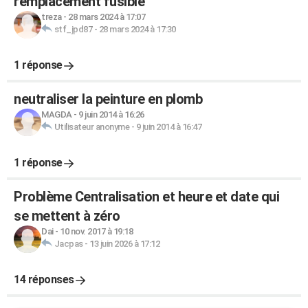
remplacement fusible
treza
-
28 mars 2024 à 17:07
stf_jpd87
-
28 mars 2024 à 17:30
1 réponse
neutraliser la peinture en plomb
MAGDA
-
9 juin 2014 à 16:26
Utilisateur anonyme
-
9 juin 2014 à 16:47
1 réponse
Problème Centralisation et heure et date qui
se mettent à zéro
Dai
-
10 nov. 2017 à 19:18
Jacpas
-
13 juin 2026 à 17:12
14 réponses