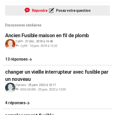
Répondre
Posez votre question
Discussions similaires
Ancien Fusible maison en fil de plomb
Cy59
-
27 déc. 2018 à 16:48
Cy59
-
10 janv. 2019 à 12:22
13 réponses
changer un vieille interrupteur avec fusible par
un nouveau
Ceross
-
25 janv. 2022 à 10:17
KIDUGUEN
-
25 janv. 2022 à 12:50
4 réponses