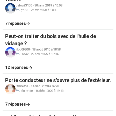
balou93100
-
30 janv. 2019 à 16:08
gt.55
-
22 avr. 2020 à 14:30
7 réponses
Peut-on traiter du bois avec de l'huile de
vidange ?
lilou09200
-
18 août 2010 à 18:58
Bio42
-
22 nov. 2025 à 13:34
12 réponses
Porte conducteur ne s'ouvre plus de l'extérieur.
Clairette
-
14 déc. 2020 à 16:28
clairette
-
16 déc. 2020 à 19:18
7 réponses