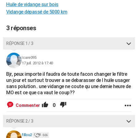
Huile de vidange sur bois
City break
Voyage de noces
Climat
Destinations
Voyage nature
Forum
+
PHOTO
Vidange dépassé de 5000 km
GUIDES D'ACHAT
3 réponses
BONS PLANS
RÉPONSE 1 / 3
CARTE DE VOEUX
Carte Bonne année
Carte Pâques
Carte de Noël
Carte Saint-Valentin
Carte d'anniversaire
DICTIONNAIRE
Icare095
17 juil. 2012 à 17:40
Biographies
Expressions
Dictionnaire
Citations
Proverbes
PROGRAMME TV
Bjr, peux importe il faudra de toute facon changer le filtre
un jour et surtout trouver a se debarasser de l huile usager
COPAINS D'AVANT
sans polution.. une vidange ne coute qu une demie heure de
MO est ce que ca vaut le coup??
Se connecter
Collèges
Universités
Service militaire
S'inscrire
Lycées
Primaires
Entreprises
Avis de recherche
AVIS DE DÉCÈS
0
Commenter
FORUM
Lifestyle
Sport
Television
Cinema
Bricolage
Culture
Auto
Voyage
RÉPONSE 2 / 3
fillou2
666