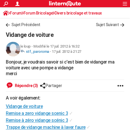
ACTUALITÉS
Forum
Forum Bricolage
Connexion
Divers bricolage et travaux
S'inscrire
Rechercher
Société
Education
Villes
Politique
Faits Divers
Monde
+
SPORT
Sujet Précédent
Sujet Suivant
Football
Cyclisme
Forum
Coupe du monde 2026
Tennis
Rugby
CULTURE
Vidange de voiture
TNT
Cinéma
Musique
Programme TV
Streaming
Sorties cinéma
+
FINANCE
le loup
-
Modifié le 17 juil. 2012 à 16:32
stf_paroroma
-
17 juil. 2012 à 21:27
Impôts
Immobilier
Banque
Crédit
Retraite
Epargne
Risques naturels par ville
Assurance
AUTO
Bonjour, je voudrais savoir si c'est bien de vidanger ma
Réserver un essai
Berlines
Forum auto
Essais
Citadines
SUV
+
HIGH-TECH
voiture avec une pompe a vidange
merci
Meilleur smartphone
Ordinateurs
Guide high-tech
Mobiles
Internet
Jeux vidéo
+
BRICOLAGE
Répondre (3)
Partager
Aménagement intérieur
Cuisine
Jardinage
+
Forum
Extérieur
Salle de bains
Rangement
WEEK-END
A voir également:
Escapades
Expositions
Week-end nature
Guides de France
Patrimoine
Musées
+
LIFESTYLE
Vidange de voiture
Bien-être
Mode
+
Art de vivre
Loisirs
Modes de vie
Remise a zero vidange scenic 3
✓
SANTE
Remise à zéro vidange scénic 3
✓
Guide de la santé
Médicaments
+
Alimentation
Maladies
Sommeil
VOYAGE
Trappe de vidange machine à laver faure
✓