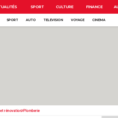
TUALITÉS
SPORT
CULTURE
FINANCE
A
SPORT
AUTO
TELEVISION
VOYAGE
CINEMA
et rénovation
Plomberie