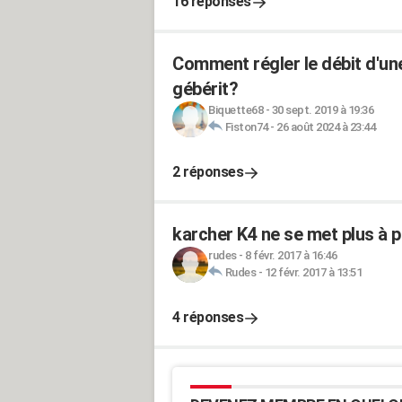
16 réponses
Comment régler le débit d'u
gébérit?
Biquette68
-
30 sept. 2019 à 19:36
Fiston74
-
26 août 2024 à 23:44
2 réponses
karcher K4 ne se met plus à 
rudes
-
8 févr. 2017 à 16:46
Rudes
-
12 févr. 2017 à 13:51
4 réponses