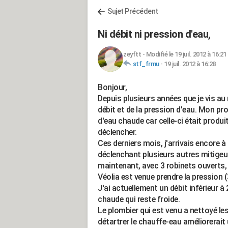
Sujet Précédent
Ni débit ni pression d'eau,
zeyftt
-
Modifié le 19 juil. 2012 à 16:21
stf_frmu
-
19 juil. 2012 à 16:28
Bonjour,
Depuis plusieurs années que je vis au
débit et de la pression d'eau. Mon pro
d'eau chaude car celle-ci était produ
déclencher.
Ces derniers mois, j'arrivais encore 
déclenchant plusieurs autres mitigeur
maintenant, avec 3 robinets ouverts, 
Véolia est venue prendre la pression (3
J'ai actuellement un débit inférieur à
chaude qui reste froide.
Le plombier qui est venu a nettoyé les 
détartrer le chauffe-eau améliorerait