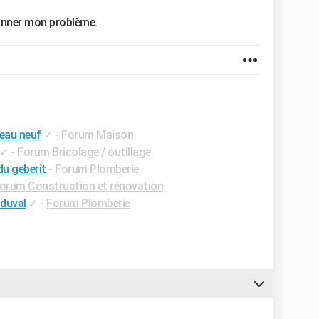
ionner mon problème.
eau neuf
✓
-
Forum Maison
✓
-
Forum Bricolage / outillage
du geberit
-
Forum Plomberie
orum Construction et rénovation
 duval
✓
-
Forum Plomberie