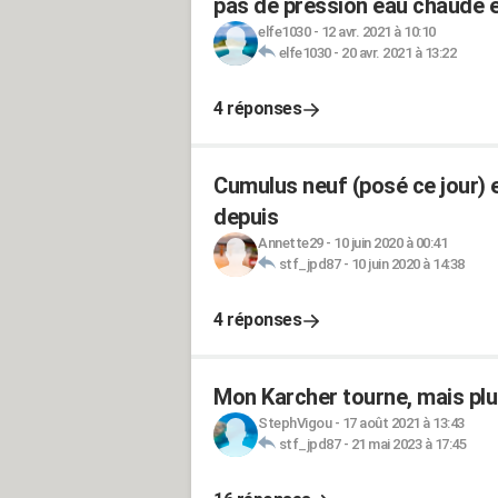
pas de pression eau chaude e
elfe1030
-
12 avr. 2021 à 10:10
elfe1030
-
20 avr. 2021 à 13:22
4 réponses
Cumulus neuf (posé ce jour) 
depuis
Annette29
-
10 juin 2020 à 00:41
stf_jpd87
-
10 juin 2020 à 14:38
4 réponses
Mon Karcher tourne, mais plu
StephVigou
-
17 août 2021 à 13:43
stf_jpd87
-
21 mai 2023 à 17:45