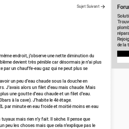
Foru
Sujet Suivant
Solut
Trouv
plomb
répar
Rejoi
de la 
 même endroit, j'observe une nette diminution du
blème devient très pénible car désormais je n'ai plus
ite par un chauffe-eau gaz qui ne peut plus se
à avoir un peu d'eau chaude sous la douche en
s. J'avais alors un filet d'eau mais chaude. Mais
plus une goutte d'eau chaude et un filet d'eau.
bars à la cave). J'habite le 4è étage.
 2L par minute en eau froide et moitié moins en eau
tuyaux mais rien n'y fait. Il sèche. Il pense que
 un peu les choses mais que cela n'explique pas le