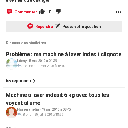
a verifier ou a changer
0
Commenter
Répondre
Posez votre question
Discussions similaires
Problème : ma machine à laver indesit clignote
l.deny
-
5 mai 2010 à 21:39
Houria
-
17 mai 2026 à 16:09
65 réponses
Machine à laver indesit 6 kg avec tous les
voyant allume
Nasseranadia
-
19 avr. 2015 à 03:45
Blond
-
25 juil. 2020 à 10:59