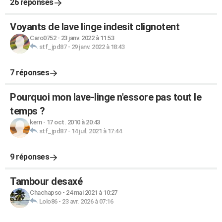
26 réponses
Voyants de lave linge indesit clignotent
Caro0752
-
23 janv. 2022 à 11:53
stf_jpd87
-
29 janv. 2022 à 18:43
7 réponses
Pourquoi mon lave-linge n'essore pas tout le
temps ?
kern
-
17 oct. 2010 à 20:43
stf_jpd87
-
14 juil. 2021 à 17:44
9 réponses
Tambour desaxé
Chachapso
-
24 mai 2021 à 10:27
Lolo86
-
23 avr. 2026 à 07:16