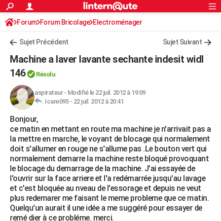
ACTUALITÉS
Forum
Forum Bricolage
Connexion
Electroménager
S'inscrire
Rechercher
Société
Education
Villes
Politique
Faits Divers
Monde
+
SPORT
Sujet Précédent
Sujet Suivant
Football
Cyclisme
Forum
Coupe du monde 2026
Tennis
Rugby
CULTURE
Machine a laver lavante sechante indesit widl
TNT
Cinéma
Musique
Programme TV
Streaming
Sorties cinéma
+
146
FINANCE
Résolu
Impôts
Immobilier
Banque
Crédit
Retraite
Epargne
Risques naturels par ville
Assurance
AUTO
aspirateur
-
Modifié le 22 juil. 2012 à 19:09
Icare095 -
22 juil. 2012 à 20:41
Réserver un essai
Berlines
Forum auto
Essais
Citadines
SUV
+
HIGH-TECH
Bonjour,
ce matin en mettant en route ma machine je n'arrivait pas a
Meilleur smartphone
Ordinateurs
Guide high-tech
Mobiles
Internet
Jeux vidéo
+
BRICOLAGE
la mettre en marche, le voyant de blocage qui normalement
doit s'allumer en rouge ne s'allume pas .Le bouton vert qui
Aménagement intérieur
Cuisine
Jardinage
+
Forum
Extérieur
Salle de bains
Rangement
WEEK-END
normalement demarre la machine reste bloqué provoquant
le blocage du demarrage de la machine. J'ai essayée de
Escapades
Expositions
Week-end nature
Guides de France
Patrimoine
Musées
+
LIFESTYLE
l'ouvrir sur la face arriere et l'a redémarrée jusqu'au lavage
et c'est bloquée au nveau de l'essorage et depuis ne veut
Bien-être
Mode
+
Art de vivre
Loisirs
Modes de vie
SANTE
plus redemarer me faisant le meme probleme que ce matin.
Quelqu'un aurait il une idée a me suggéré pour essayer de
Guide de la santé
Médicaments
+
Alimentation
Maladies
Sommeil
VOYAGE
remé dier à ce probléme. merci.