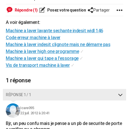
City break
Voyage de noces
Climat
Destinations
Voyage nature
Forum
+
PHOTO
Répondre (1)
Posez votre question
Partager
GUIDES D'ACHAT
A voir également:
BONS PLANS
Machine a laver lavante sechante indesit widl 146
Code erreur machine à laver
CARTE DE VOEUX
Machine à laver indesit clignote mais ne démarre pas
Machine à laver high one programme
✓
Carte Bonne année
Carte Pâques
Carte de Noël
Carte Saint-Valentin
Carte d'anniversaire
DICTIONNAIRE
Machine a laver qui tape a l'essorage
✓
Biographies
Expressions
Dictionnaire
Citations
Proverbes
Vis de transport machine à laver
✓
PROGRAMME TV
COPAINS D'AVANT
1 réponse
Se connecter
Collèges
Universités
Service militaire
S'inscrire
Lycées
Primaires
Entreprises
Avis de recherche
AVIS DE DÉCÈS
RÉPONSE 1 / 1
FORUM
Icare095
Lifestyle
Sport
Television
Cinema
Bricolage
Culture
Auto
Voyage
22 juil. 2012 à 20:41
Bjr, un peu confu mais je pense a un pb de securite de porte