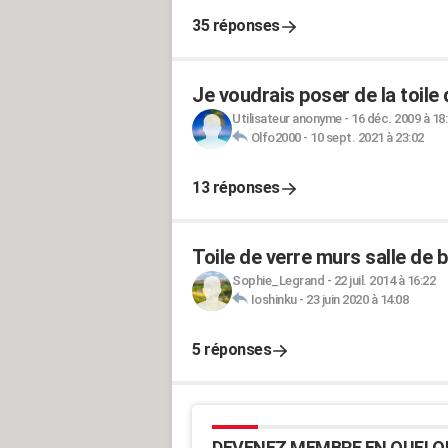
35 réponses
Je voudrais poser de la toile
Utilisateur anonyme
-
16 déc. 2009 à 18
Olfo2000
-
10 sept. 2021 à 23:02
13 réponses
Toile de verre murs salle de b
Sophie_Legrand
-
22 juil. 2014 à 16:22
Ioshinku
-
23 juin 2020 à 14:08
5 réponses
DEVENEZ MEMBRE EN QUELQ