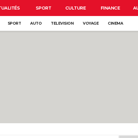
TUALITÉS
SPORT
CULTURE
FINANCE
A
SPORT
AUTO
TELEVISION
VOYAGE
CINEMA