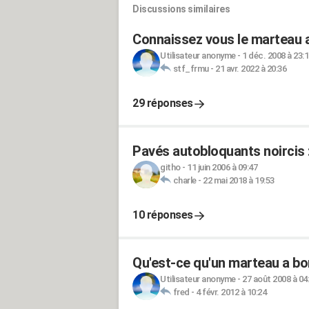
Discussions similaires
Connaissez vous le marteau 
Utilisateur anonyme
-
1 déc. 2008 à 23:
stf_frmu
-
21 avr. 2022 à 20:36
29 réponses
Pavés autobloquants noircis 
githo
-
11 juin 2006 à 09:47
charle
-
22 mai 2018 à 19:53
10 réponses
Qu'est-ce qu'un marteau a bo
Utilisateur anonyme
-
27 août 2008 à 04
fred
-
4 févr. 2012 à 10:24