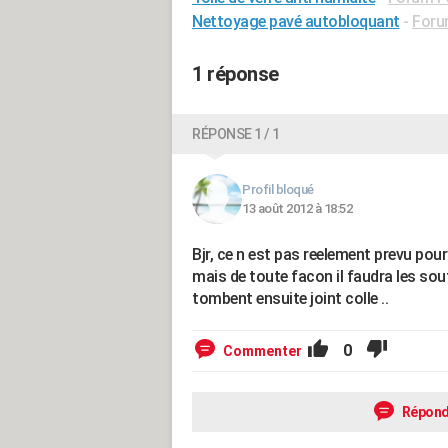
Nettoyage pavé autobloquant
-
Foru
1 réponse
RÉPONSE 1 / 1
Profil bloqué
13 août 2012 à 18:52
Bjr, ce n est pas reelement prevu pou
mais de toute facon il faudra les sout
tombent ensuite joint colle ..
0
Commenter
Répond