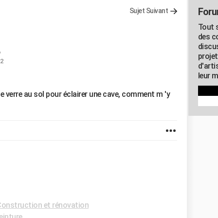
Foru
Sujet Suivant
Tout s
des c
discu
proje
52
d'art
leur m
e verre au sol pour éclairer une cave, comment m 'y
onstruction et rénovation
einture