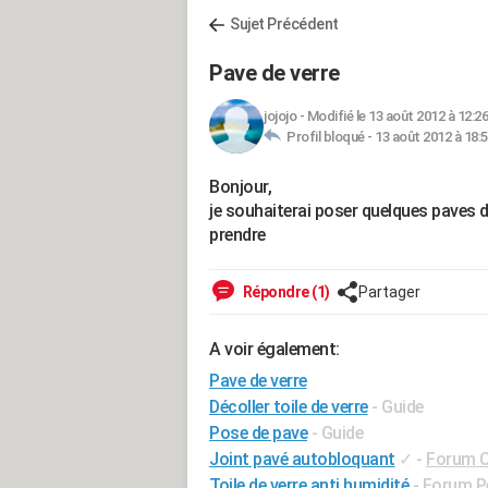
Sujet Précédent
Pave de verre
jojojo
-
Modifié le 13 août 2012 à 12:26
Profil bloqué -
13 août 2012 à 18:
Bonjour,
je souhaiterai poser quelques paves d
prendre
Répondre (1)
Partager
A voir également:
Pave de verre
Décoller toile de verre
- Guide
Pose de pave
- Guide
Joint pavé autobloquant
✓
-
Forum C
Toile de verre anti humidité
-
Forum P