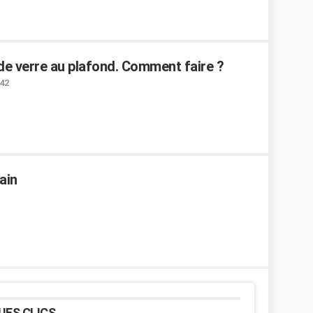
 de verre au plafond. Comment faire ?
:42
ain
UES CLICS