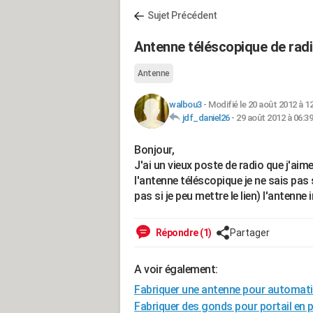
Sujet Précédent
Antenne téléscopique de rad
Antenne
walbou3
-
Modifié le 20 août 2012 à 1
jdf_daniel26
-
29 août 2012 à 06:39
Bonjour,
J'ai un vieux poste de radio que j'aime
l'antenne téléscopique je ne sais pas 
pas si je peu mettre le lien) l'antenn
Répondre (1)
Partager
A voir également:
Fabriquer une antenne pour automati
Fabriquer des gonds pour portail en 