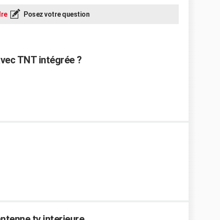
re
Posez votre question
vec TNT intégrée ?
antenne tv interieure