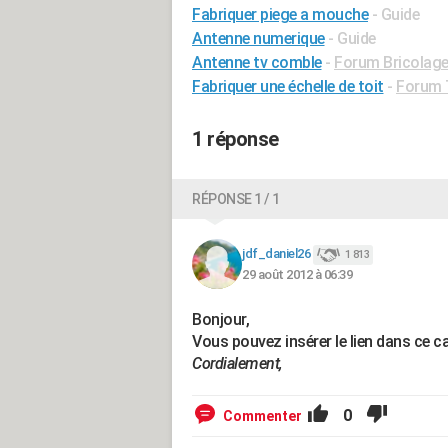
Fabriquer piege a mouche
- Guide
Antenne numerique
- Guide
Antenne tv comble
-
Forum Bricolage 
Fabriquer une échelle de toit
-
Forum T
1 réponse
RÉPONSE 1 / 1
jdf_daniel26
1 813
29 août 2012 à 06:39
Bonjour,
Vous pouvez insérer le lien dans ce c
Cordialement,
0
Commenter