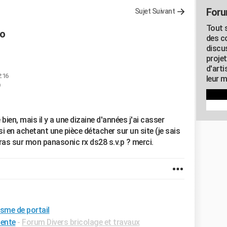
Foru
Sujet Suivant
Tout s
io
des c
discu
proje
d'art
2:16
leur m
 bien, mais il y a une dizaine d'années j'ai casser
si en achetant une pièce détacher sur un site (je sais
e iras sur mon panasonic rx ds28 s.v.p ? merci.
sme de portail
pente
-
Forum Divers bricolage et travaux