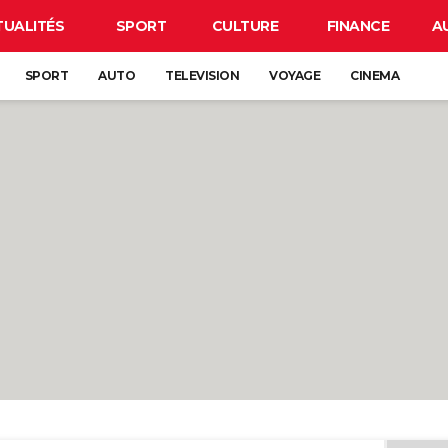
TUALITÉS
SPORT
CULTURE
FINANCE
A
SPORT
AUTO
TELEVISION
VOYAGE
CINEMA