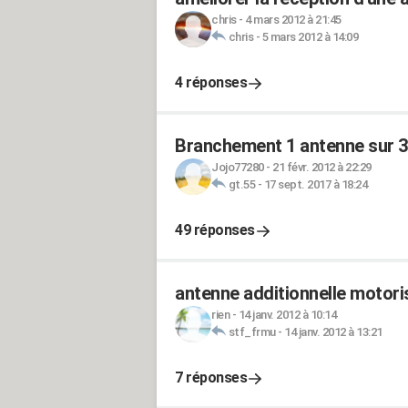
chris
-
4 mars 2012 à 21:45
chris
-
5 mars 2012 à 14:09
4 réponses
Branchement 1 antenne sur 3 
Jojo77280
-
21 févr. 2012 à 22:29
gt.55
-
17 sept. 2017 à 18:24
49 réponses
antenne additionnelle motoris
rien
-
14 janv. 2012 à 10:14
stf_frmu
-
14 janv. 2012 à 13:21
7 réponses