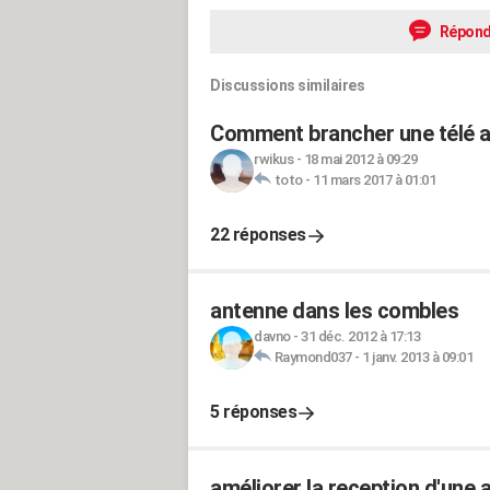
Répond
Discussions similaires
Comment brancher une télé a
rwikus
-
18 mai 2012 à 09:29
toto
-
11 mars 2017 à 01:01
22 réponses
antenne dans les combles
davno
-
31 déc. 2012 à 17:13
Raymond037
-
1 janv. 2013 à 09:01
5 réponses
améliorer la reception d'une 