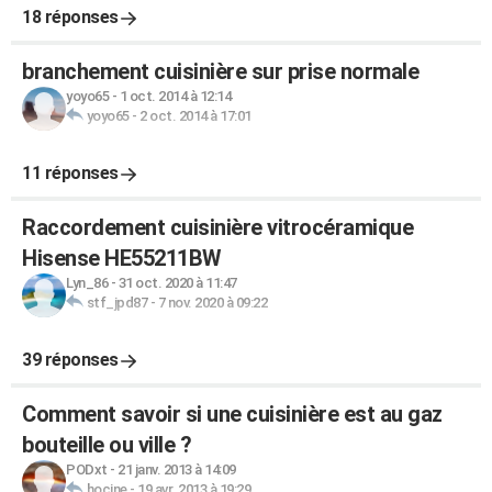
18 réponses
branchement cuisinière sur prise normale
yoyo65
-
1 oct. 2014 à 12:14
yoyo65
-
2 oct. 2014 à 17:01
11 réponses
Raccordement cuisinière vitrocéramique
Hisense HE55211BW
Lyn_86
-
31 oct. 2020 à 11:47
stf_jpd87
-
7 nov. 2020 à 09:22
39 réponses
Comment savoir si une cuisinière est au gaz
bouteille ou ville ?
PODxt
-
21 janv. 2013 à 14:09
hocine
-
19 avr. 2013 à 19:29