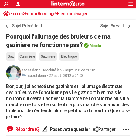
ACTUALITÉS
Forum
Forum Bricolage
Connexion
Electroménager
S'inscrire
Rechercher
Société
Education
Villes
Politique
Faits Divers
Monde
+
SPORT
Sujet Précédent
Sujet Suivant
Football
Cyclisme
Forum
Coupe du monde 2026
Tennis
Rugby
CULTURE
Pourquoi l'allumage des bruleurs de ma
TNT
Cinéma
Musique
Programme TV
Streaming
Sorties cinéma
+
gaziniere ne fonctionne pas?
FINANCE
Résolu
Impôts
Immobilier
Banque
Crédit
Retraite
Epargne
Risques naturels par ville
Assurance
AUTO
Gaz
Cuisinière
Gaziniere
Electrique
Réserver un essai
Berlines
Forum auto
Essais
Citadines
SUV
+
HIGH-TECH
sabet denn
-
Modifié le 22 sept. 2012 à 20:32
sabetdenn -
27 sept. 2012 à 21:08
Meilleur smartphone
Ordinateurs
Guide high-tech
Mobiles
Internet
Jeux vidéo
+
BRICOLAGE
Bonjour, j'ai acheté une gazinère et l'allumage électrique
des brûleurs ne fonctionne pas.Le gaz sort bien mais le
Aménagement intérieur
Cuisine
Jardinage
+
Forum
Extérieur
Salle de bains
Rangement
WEEK-END
bouton qui devrait activer la flamme ne fonctionne plus.Il a
marché une fois et ensuite il n'a plus marché sur aucun des
Escapades
Expositions
Week-end nature
Guides de France
Patrimoine
Musées
+
LIFESTYLE
brûleurs...Je n'entends plus le petit clic du bouton.Que dois-
je faire?
Bien-être
Mode
+
Art de vivre
Loisirs
Modes de vie
SANTE
Répondre (6)
Posez votre question
Partager
Guide de la santé
Médicaments
+
Alimentation
Maladies
Sommeil
VOYAGE