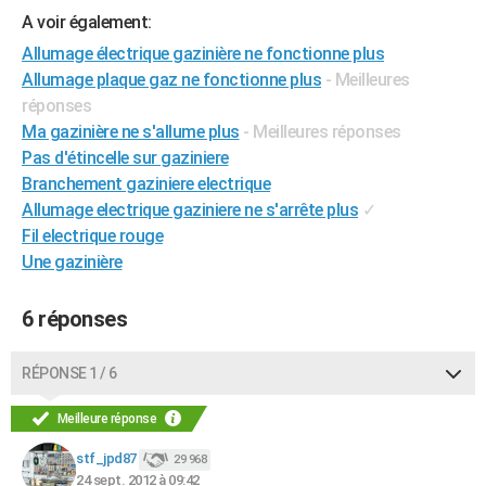
A voir également:
City break
Voyage de noces
Climat
Destinations
Voyage nature
Forum
+
PHOTO
Allumage électrique gazinière ne fonctionne plus
GUIDES D'ACHAT
Allumage plaque gaz ne fonctionne plus
- Meilleures
réponses
BONS PLANS
Ma gazinière ne s'allume plus
- Meilleures réponses
Pas d'étincelle sur gaziniere
CARTE DE VOEUX
Branchement gaziniere electrique
Carte Bonne année
Carte Pâques
Carte de Noël
Carte Saint-Valentin
Carte d'anniversaire
DICTIONNAIRE
Allumage electrique gaziniere ne s'arrête plus
✓
Fil electrique rouge
Biographies
Expressions
Dictionnaire
Citations
Proverbes
PROGRAMME TV
Une gazinière
COPAINS D'AVANT
6 réponses
Se connecter
Collèges
Universités
Service militaire
S'inscrire
Lycées
Primaires
Entreprises
Avis de recherche
AVIS DE DÉCÈS
RÉPONSE 1 / 6
FORUM
Lifestyle
Sport
Television
Cinema
Bricolage
Culture
Auto
Voyage
Meilleure réponse
stf_jpd87
29 968
24 sept. 2012 à 09:42