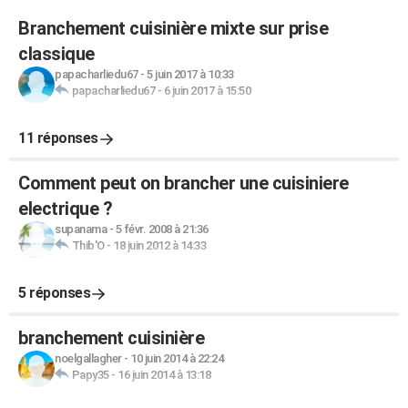
Branchement cuisinière mixte sur prise
classique
papacharliedu67
-
5 juin 2017 à 10:33
papacharliedu67
-
6 juin 2017 à 15:50
11 réponses
Comment peut on brancher une cuisiniere
electrique ?
supanama
-
5 févr. 2008 à 21:36
Thib'O
-
18 juin 2012 à 14:33
5 réponses
branchement cuisinière
noelgallagher
-
10 juin 2014 à 22:24
Papy35
-
16 juin 2014 à 13:18