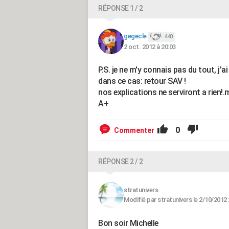
RÉPONSE 1 / 2
gegecle
440
2 oct. 2012 à 20:03
P.S. je ne m'y connais pas du tout, j'
dans ce cas: retour SAV !
nos explications ne serviront a rien!
A+
0
Commenter
RÉPONSE 2 / 2
stratunivers
Modifié par stratunivers le 2/10/2012 
Bon soir Michelle