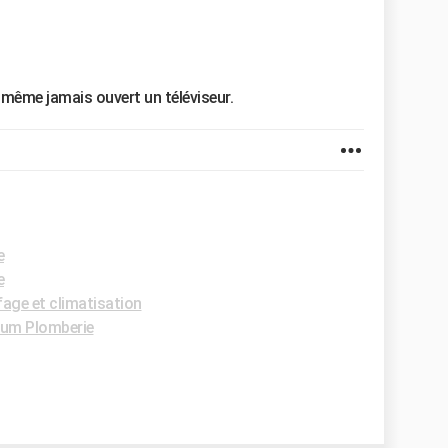
ai même jamais ouvert un téléviseur.
e
e
age et climatisation
um Plomberie