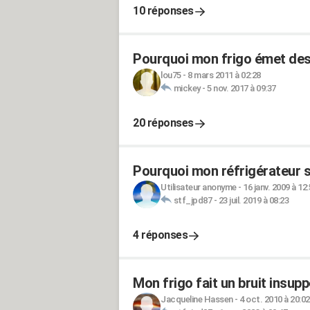
10 réponses
Pourquoi mon frigo émet des
lou75
-
8 mars 2011 à 02:28
mickey
-
5 nov. 2017 à 09:37
20 réponses
Pourquoi mon réfrigérateur si
Utilisateur anonyme
-
16 janv. 2009 à 12
stf_jpd87
-
23 juil. 2019 à 08:23
4 réponses
Mon frigo fait un bruit insupp
Jacqueline Hassen
-
4 oct. 2010 à 20:02