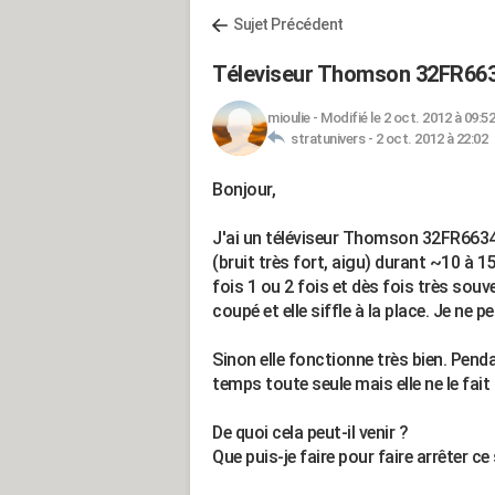
Sujet Précédent
Téleviseur Thomson 32FR6634
mioulie
-
Modifié le 2 oct. 2012 à 09:52
stratunivers -
2 oct. 2012 à 22:02
Bonjour,
J'ai un téléviseur Thomson 32FR6634, j
(bruit très fort, aigu) durant ~10 à 1
fois 1 ou 2 fois et dès fois très souv
coupé et elle siffle à la place. Je ne
Sinon elle fonctionne très bien. Penda
temps toute seule mais elle ne le fait 
De quoi cela peut-il venir ?
Que puis-je faire pour faire arrêter ce