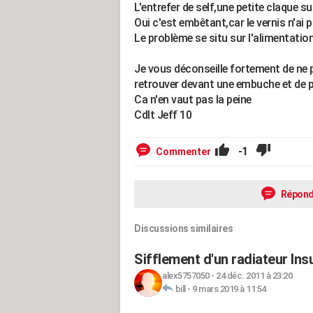
L'entrefer de self,une petite claque su
Oui c'est embêtant,car le vernis n'ai p
Le problème se situ sur l'alimentatio
Je vous déconseille fortement de ne p
retrouver devant une embuche et de p
Ca n'en vaut pas la peine
Cdlt Jeff 10
-1
Commenter
Répond
Discussions similaires
Sifflement d'un radiateur Ins
alex5757050
-
24 déc. 2011 à 23:20
bill
-
9 mars 2019 à 11:54