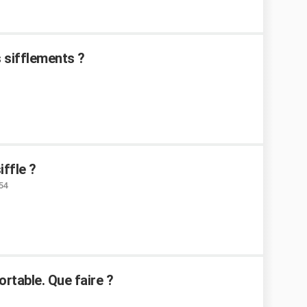
 sifflements ?
ffle ?
:54
ortable. Que faire ?