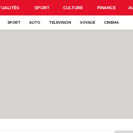
TUALITÉS
SPORT
CULTURE
FINANCE
A
SPORT
AUTO
TELEVISION
VOYAGE
CINEMA