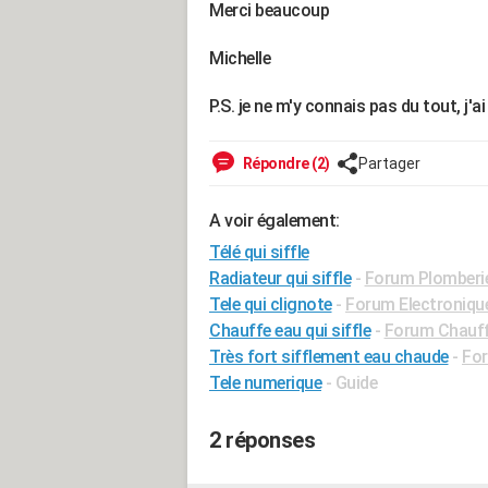
Merci beaucoup
Michelle
P.S. je ne m'y connais pas du tout, j'
Répondre (2)
Partager
A voir également:
Télé qui siffle
Radiateur qui siffle
-
Forum Plomberi
Tele qui clignote
-
Forum Electroniqu
Chauffe eau qui siffle
-
Forum Chauff
Très fort sifflement eau chaude
-
For
Tele numerique
- Guide
2 réponses