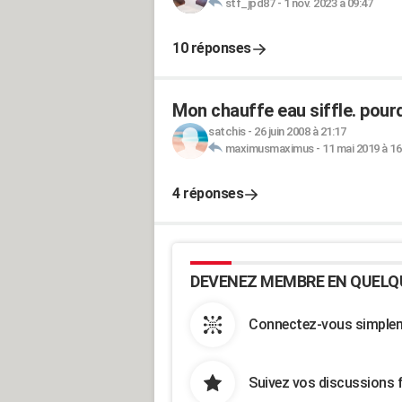
stf_jpd87
-
1 nov. 2023 à 09:47
10 réponses
Mon chauffe eau siffle. pour
satchis
-
26 juin 2008 à 21:17
maximusmaximus
-
11 mai 2019 à 16
4 réponses
DEVENEZ MEMBRE EN QUELQ
Connectez-vous simpleme
Suivez vos discussions 