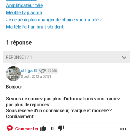
Amplificateur télé
City break
Voyage de noces
Climat
Destinations
Voyage nature
Forum
+
PHOTO
Meuble tv plasma
GUIDES D'ACHAT
Je ne peux plus changer de chaine sur ma télé
✓
Ma télé fait un bruit strident
BONS PLANS
1 réponse
CARTE DE VOEUX
Carte Bonne année
Carte Pâques
Carte de Noël
Carte Saint-Valentin
Carte d'anniversaire
DICTIONNAIRE
RÉPONSE 1 / 1
Biographies
Expressions
Dictionnaire
Citations
Proverbes
PROGRAMME TV
stf_jpd87
29 928
3 oct. 2012 à 07:51
COPAINS D'AVANT
Bonjour
Se connecter
Collèges
Universités
Service militaire
S'inscrire
Lycées
Primaires
Entreprises
Avis de recherche
AVIS DE DÉCÈS
Si vous ne donnez pas plus d'informations vous n'aurez
FORUM
pas plus de réponses.
Sous réserve d'un connaisseur, marque et modèle??
Lifestyle
Sport
Television
Cinema
Bricolage
Culture
Auto
Voyage
Cordialement
0
Commenter