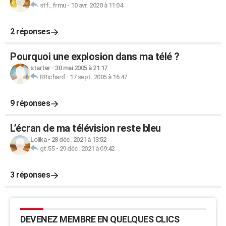
stf_frmu
-
10 avr. 2020 à 11:04
2 réponses
Pourquoi une explosion dans ma télé ?
starter
-
30 mai 2005 à 21:17
RRichard
-
17 sept. 2005 à 16:47
9 réponses
L’écran de ma télévision reste bleu
Lolika
-
28 déc. 2021 à 13:52
gt.55
-
29 déc. 2021 à 09:42
3 réponses
DEVENEZ MEMBRE EN QUELQUES CLICS