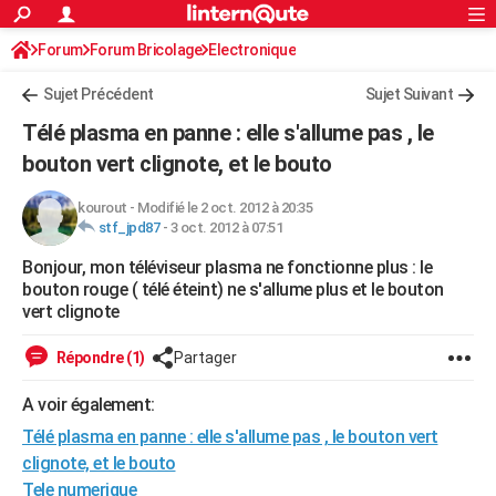
ACTUALITÉS
Forum
Forum Bricolage
Connexion
Electronique
S'inscrire
Rechercher
Société
Education
Villes
Politique
Faits Divers
Monde
+
SPORT
Sujet Précédent
Sujet Suivant
Football
Cyclisme
Forum
Coupe du monde 2026
Tennis
Rugby
CULTURE
Télé plasma en panne : elle s'allume pas , le
TNT
Cinéma
Musique
Programme TV
Streaming
Sorties cinéma
+
bouton vert clignote, et le bouto
FINANCE
Impôts
Immobilier
Banque
Crédit
Retraite
Epargne
Risques naturels par ville
Assurance
AUTO
kourout
-
Modifié le 2 oct. 2012 à 20:35
stf_jpd87
-
3 oct. 2012 à 07:51
Réserver un essai
Berlines
Forum auto
Essais
Citadines
SUV
+
HIGH-TECH
Bonjour, mon téléviseur plasma ne fonctionne plus : le
bouton rouge ( télé éteint) ne s'allume plus et le bouton
Meilleur smartphone
Ordinateurs
Guide high-tech
Mobiles
Internet
Jeux vidéo
+
BRICOLAGE
vert clignote
Aménagement intérieur
Cuisine
Jardinage
+
Forum
Extérieur
Salle de bains
Rangement
WEEK-END
Répondre (1)
Partager
Escapades
Expositions
Week-end nature
Guides de France
Patrimoine
Musées
+
LIFESTYLE
A voir également:
Bien-être
Mode
+
Art de vivre
Loisirs
Modes de vie
SANTE
Télé plasma en panne : elle s'allume pas , le bouton vert
clignote, et le bouto
Guide de la santé
Médicaments
+
Alimentation
Maladies
Sommeil
VOYAGE
Tele numerique