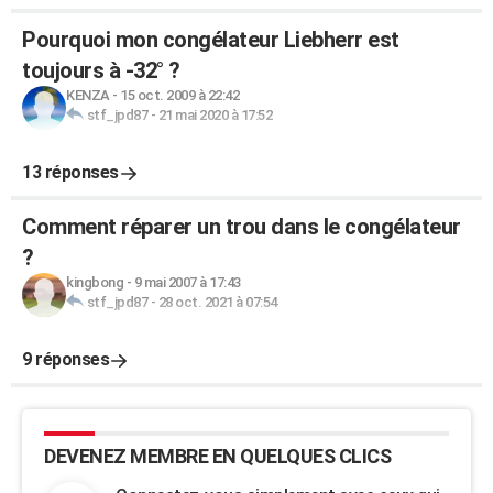
Pourquoi mon congélateur Liebherr est
toujours à -32° ?
KENZA
-
15 oct. 2009 à 22:42
stf_jpd87
-
21 mai 2020 à 17:52
13 réponses
Comment réparer un trou dans le congélateur
?
kingbong
-
9 mai 2007 à 17:43
stf_jpd87
-
28 oct. 2021 à 07:54
9 réponses
DEVENEZ MEMBRE EN QUELQUES CLICS