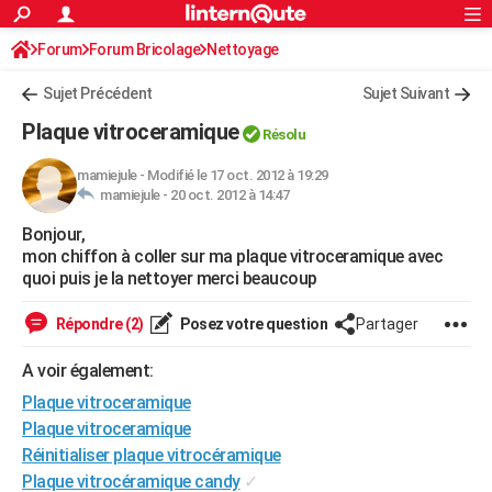
ACTUALITÉS
Forum
Forum Bricolage
Connexion
Nettoyage
S'inscrire
Rechercher
Société
Education
Villes
Politique
Faits Divers
Monde
+
SPORT
Sujet Précédent
Sujet Suivant
Football
Cyclisme
Forum
Coupe du monde 2026
Tennis
Rugby
CULTURE
Plaque vitroceramique
Résolu
TNT
Cinéma
Musique
Programme TV
Streaming
Sorties cinéma
+
FINANCE
mamiejule
-
Modifié le 17 oct. 2012 à 19:29
mamiejule -
20 oct. 2012 à 14:47
Impôts
Immobilier
Banque
Crédit
Retraite
Epargne
Risques naturels par ville
Assurance
AUTO
Bonjour,
Réserver un essai
Berlines
Forum auto
Essais
Citadines
SUV
+
HIGH-TECH
mon chiffon à coller sur ma plaque vitroceramique avec
quoi puis je la nettoyer merci beaucoup
Meilleur smartphone
Ordinateurs
Guide high-tech
Mobiles
Internet
Jeux vidéo
+
BRICOLAGE
Répondre (2)
Posez votre question
Partager
Aménagement intérieur
Cuisine
Jardinage
+
Forum
Extérieur
Salle de bains
Rangement
WEEK-END
A voir également:
Escapades
Expositions
Week-end nature
Guides de France
Patrimoine
Musées
+
LIFESTYLE
Plaque vitroceramique
Bien-être
Mode
+
Art de vivre
Loisirs
Modes de vie
Plaque vitroceramique
SANTE
Réinitialiser plaque vitrocéramique
Guide de la santé
Médicaments
+
Alimentation
Maladies
Sommeil
VOYAGE
Plaque vitrocéramique candy
✓