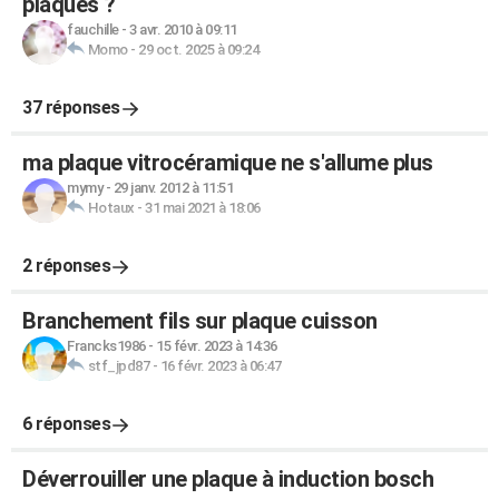
plaques ?
fauchille
-
3 avr. 2010 à 09:11
Momo
-
29 oct. 2025 à 09:24
37 réponses
ma plaque vitrocéramique ne s'allume plus
mymy
-
29 janv. 2012 à 11:51
Hotaux
-
31 mai 2021 à 18:06
2 réponses
Branchement fils sur plaque cuisson
Francks1986
-
15 févr. 2023 à 14:36
stf_jpd87
-
16 févr. 2023 à 06:47
6 réponses
Déverrouiller une plaque à induction bosch