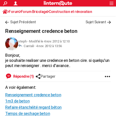
ACTUALITÉS
Forum
Forum Bricolage
Connexion
Construction et rénovation
S'inscrire
Rechercher
Société
Education
Villes
Politique
Faits Divers
Monde
+
SPORT
Sujet Précédent
Sujet Suivant
Football
Cyclisme
Forum
Coupe du monde 2026
Tennis
Rugby
CULTURE
Renseignement credence beton
TNT
Cinéma
Musique
Programme TV
Streaming
Sorties cinéma
+
FINANCE
steph
-
Modifié le 4 nov. 2012 à 12:10
Cantali -
4 nov. 2012 à 13:56
Impôts
Immobilier
Banque
Crédit
Retraite
Epargne
Risques naturels par ville
Assurance
AUTO
Bonjour,
Réserver un essai
Berlines
Forum auto
Essais
Citadines
SUV
+
HIGH-TECH
je souhaite realiser une credence en beton cire. si quelqu'un
peut me renseigner . merci d'avance..
Meilleur smartphone
Ordinateurs
Guide high-tech
Mobiles
Internet
Jeux vidéo
+
BRICOLAGE
Répondre (1)
Partager
Aménagement intérieur
Cuisine
Jardinage
+
Forum
Extérieur
Salle de bains
Rangement
WEEK-END
A voir également:
Escapades
Expositions
Week-end nature
Guides de France
Patrimoine
Musées
+
LIFESTYLE
Renseignement credence beton
Bien-être
Mode
+
Art de vivre
Loisirs
Modes de vie
1m3 de beton
SANTE
Refaire étanchéité regard béton
Guide de la santé
Médicaments
+
Alimentation
Maladies
Sommeil
VOYAGE
Temps de sechage beton