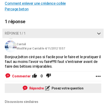
Comment enlever une crédence collée
City break
Voyage de noces
Climat
Destinations
Voyage nature
Forum
+
PHOTO
Percage beton
GUIDES D'ACHAT
1 réponse
BONS PLANS
RÉPONSE 1 / 1
CARTE DE VOEUX
Carte Bonne année
Carte Pâques
Carte de Noël
Carte Saint-Valentin
Carte d'anniversaire
DICTIONNAIRE
Cantali
Modifié par Cantali le 4/11/2012 13:57
Biographies
Expressions
Dictionnaire
Citations
Proverbes
PROGRAMME TV
Bonjour,béton ciré pas si facile pour le faire et le pratiquer il
faut au moins l'avoir vu faire!!!!Il faut s'entrainer avant de
COPAINS D'AVANT
faire des bétises irréparables.
Se connecter
Collèges
Universités
Service militaire
S'inscrire
Lycées
Primaires
Entreprises
Avis de recherche
AVIS DE DÉCÈS
0
Commenter
FORUM
Répondre
Posez votre question
Lifestyle
Sport
Television
Cinema
Bricolage
Culture
Auto
Voyage
Discussions similaires