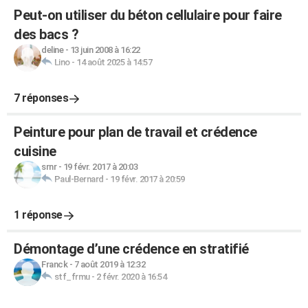
Peut-on utiliser du béton cellulaire pour faire
des bacs ?
deline
-
13 juin 2008 à 16:22
Lino
-
14 août 2025 à 14:57
7 réponses
Peinture pour plan de travail et crédence
cuisine
srnr
-
19 févr. 2017 à 20:03
Paul-Bernard
-
19 févr. 2017 à 20:59
1 réponse
Démontage d’une crédence en stratifié
Franck
-
7 août 2019 à 12:32
stf_frmu
-
2 févr. 2020 à 16:54