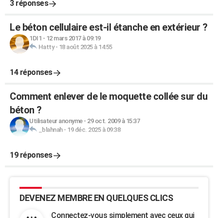
3 réponses
Le béton cellulaire est-il étanche en extérieur ?
1DI1
-
12 mars 2017 à 09:19
Hatty
-
18 août 2025 à 14:55
14 réponses
Comment enlever de le moquette collée sur du
béton ?
Utilisateur anonyme
-
29 oct. 2009 à 15:37
_blahnah
-
19 déc. 2025 à 09:38
19 réponses
DEVENEZ MEMBRE EN QUELQUES CLICS
Connectez-vous simplement avec ceux qui