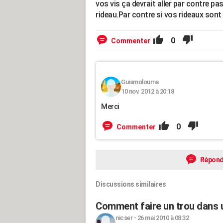
vos vis ça devrait aller par contre pa
rideau.Par contre si vos rideaux sont
0
Commenter
Guismolouma
10 nov. 2012 à 20:18
Merci
0
Commenter
Répond
Discussions similaires
Comment faire un trou dans u
nicser
-
26 mai 2010 à 08:32