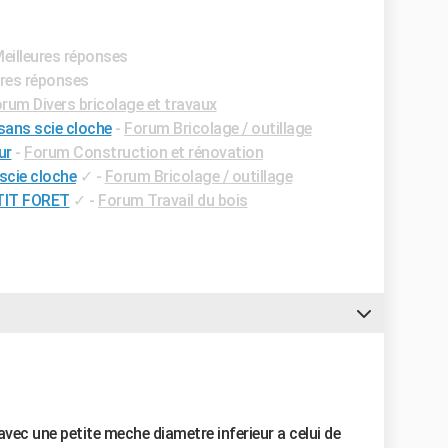
Meilleures réponses
ures réponses
rum Divers bricolage et travaux
 sans scie cloche
-
Forum Bricolage / outillage
ur
-
Forum Construction et rénovation
scie cloche
✓
-
Forum Bricolage / outillage
TIT FORET
✓
-
Forum Travail du bois
avec une petite meche diametre inferieur a celui de