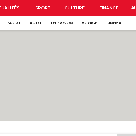
TUALITÉS
SPORT
CULTURE
FINANCE
A
SPORT
AUTO
TELEVISION
VOYAGE
CINEMA