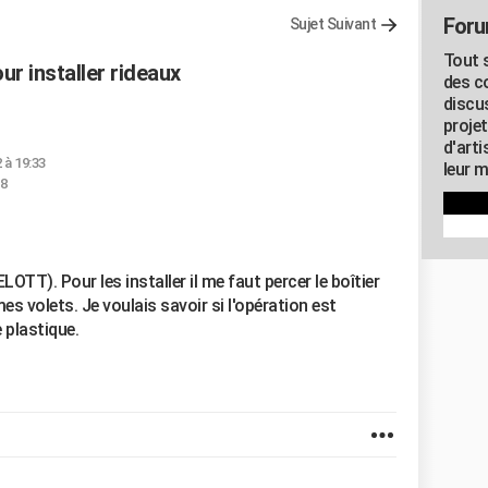
Foru
Sujet Suivant
Tout s
ur installer rideaux
des c
discu
proje
d'art
 à 19:33
leur m
18
ELOTT). Pour les installer il me faut percer le boîtier
es volets. Je voulais savoir si l'opération est
e plastique.