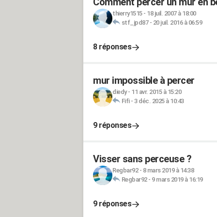
Comment percer un mur en b
thierry1515
-
18 juil. 2007 à 18:00
stf_jpd87
-
20 juil. 2016 à 06:59
8 réponses
mur impossible à percer
diedy
-
11 avr. 2015 à 15:20
Fifi
-
3 déc. 2025 à 10:43
9 réponses
Visser sans perceuse ?
Regbar92
-
8 mars 2019 à 14:38
Regbar92
-
9 mars 2019 à 16:19
9 réponses