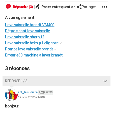
City break
Voyage de noces
Climat
Destinations
Voyage nature
Forum
+
PHOTO
Répondre (3)
Posez votre question
Partager
GUIDES D'ACHAT
A voir également:
Lave vaisselle brandt VM400
BONS PLANS
Dégraissant lave vaisselle
CARTE DE VOEUX
Lave vaisselle sharp f2
Lave vaisselle beko p1 clignote
✓
Carte Bonne année
Carte Pâques
Carte de Noël
Carte Saint-Valentin
Carte d'anniversaire
DICTIONNAIRE
Pompe lave vaisselle brandt
✓
Erreur e30 machine à laver brandt
Biographies
Expressions
Dictionnaire
Citations
Proverbes
PROGRAMME TV
COPAINS D'AVANT
3 réponses
Se connecter
Collèges
Universités
Service militaire
S'inscrire
Lycées
Primaires
Entreprises
Avis de recherche
AVIS DE DÉCÈS
RÉPONSE 1 / 3
FORUM
stf_la sudiste
8 275
Lifestyle
Sport
Television
Cinema
Bricolage
Culture
Auto
Voyage
12 nov. 2012 à 14:09
bonjour,