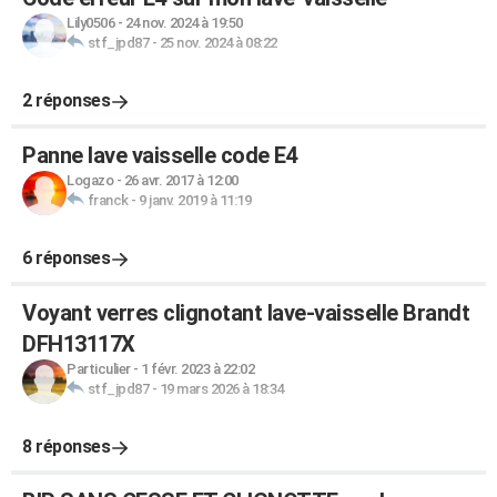
Lily0506
-
24 nov. 2024 à 19:50
stf_jpd87
-
25 nov. 2024 à 08:22
2 réponses
Panne lave vaisselle code E4
Logazo
-
26 avr. 2017 à 12:00
franck
-
9 janv. 2019 à 11:19
6 réponses
Voyant verres clignotant lave-vaisselle Brandt
DFH13117X
Particulier
-
1 févr. 2023 à 22:02
stf_jpd87
-
19 mars 2026 à 18:34
8 réponses