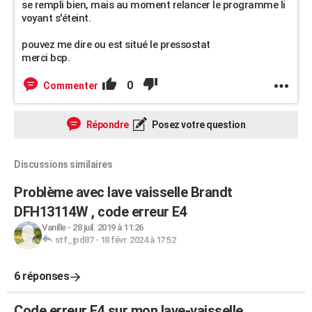
se rempli bien, mais au moment relancer le programme li
voyant s'éteint.
pouvez me dire ou est situé le pressostat
merci bcp.
0
Commenter
Répondre
Posez votre question
Discussions similaires
Problème avec lave vaisselle Brandt
DFH13114W , code erreur E4
Vanille
-
28 juil. 2019 à 11:26
stf_jpd87
-
18 févr. 2024 à 17:52
6 réponses
Code erreur E4 sur mon lave-vaisselle