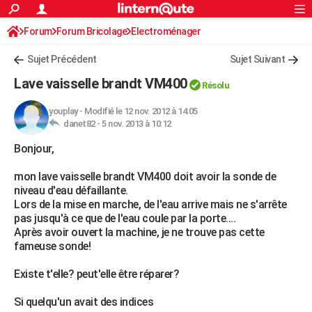
ACTUALITÉS
Forum
Forum Bricolage
Connexion
Electroménager
S'inscrire
Rechercher
Société
Education
Villes
Politique
Faits Divers
Monde
+
SPORT
Sujet Précédent
Sujet Suivant
Football
Cyclisme
Forum
Coupe du monde 2026
Tennis
Rugby
CULTURE
Lave vaisselle brandt VM400
Résolu
TNT
Cinéma
Musique
Programme TV
Streaming
Sorties cinéma
+
FINANCE
youplay
-
Modifié le 12 nov. 2012 à 14:05
danet82 -
5 nov. 2013 à 10:12
Impôts
Immobilier
Banque
Crédit
Retraite
Epargne
Risques naturels par ville
Assurance
AUTO
Bonjour,
Réserver un essai
Berlines
Forum auto
Essais
Citadines
SUV
+
HIGH-TECH
mon lave vaisselle brandt VM400 doit avoir la sonde de
Meilleur smartphone
Ordinateurs
Guide high-tech
Mobiles
Internet
Jeux vidéo
+
BRICOLAGE
niveau d'eau défaillante.
Lors de la mise en marche, de l'eau arrive mais ne s'arrête
Aménagement intérieur
Cuisine
Jardinage
+
Forum
Extérieur
Salle de bains
Rangement
WEEK-END
pas jusqu'à ce que de l'eau coule par la porte....
Après avoir ouvert la machine, je ne trouve pas cette
Escapades
Expositions
Week-end nature
Guides de France
Patrimoine
Musées
+
LIFESTYLE
fameuse sonde!
Bien-être
Mode
+
Art de vivre
Loisirs
Modes de vie
SANTE
Existe t'elle? peut'elle être réparer?
Guide de la santé
Médicaments
+
Alimentation
Maladies
Sommeil
VOYAGE
Si quelqu'un avait des indices