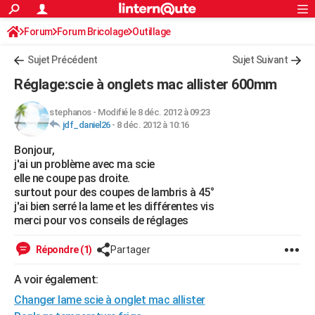
ACTUALITÉS
Forum
Forum Bricolage
Connexion
Outillage
S'inscrire
Rechercher
Société
Education
Villes
Politique
Faits Divers
Monde
+
SPORT
Sujet Précédent
Sujet Suivant
Football
Cyclisme
Forum
Coupe du monde 2026
Tennis
Rugby
CULTURE
Réglage:scie à onglets mac allister 600mm
TNT
Cinéma
Musique
Programme TV
Streaming
Sorties cinéma
+
FINANCE
stephanos
-
Modifié le 8 déc. 2012 à 09:23
jdf_daniel26
-
8 déc. 2012 à 10:16
Impôts
Immobilier
Banque
Crédit
Retraite
Epargne
Risques naturels par ville
Assurance
AUTO
Bonjour,
Réserver un essai
Berlines
Forum auto
Essais
Citadines
SUV
+
HIGH-TECH
j'ai un problème avec ma scie
elle ne coupe pas droite.
Meilleur smartphone
Ordinateurs
Guide high-tech
Mobiles
Internet
Jeux vidéo
+
BRICOLAGE
surtout pour des coupes de lambris à 45°
j'ai bien serré la lame et les différentes vis
Aménagement intérieur
Cuisine
Jardinage
+
Forum
Extérieur
Salle de bains
Rangement
WEEK-END
merci pour vos conseils de réglages
Escapades
Expositions
Week-end nature
Guides de France
Patrimoine
Musées
+
LIFESTYLE
Répondre (1)
Partager
Bien-être
Mode
+
Art de vivre
Loisirs
Modes de vie
SANTE
A voir également:
Changer lame scie à onglet mac allister
Guide de la santé
Médicaments
+
Alimentation
Maladies
Sommeil
VOYAGE