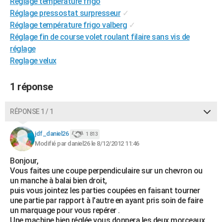
Reglage temperature frigo
City break
Voyage de noces
Climat
Destinations
Voyage nature
Forum
+
PHOTO
Réglage pressostat surpresseur
✓
Réglage température frigo valberg
✓
GUIDES D'ACHAT
Réglage fin de course volet roulant filaire sans vis de
réglage
BONS PLANS
Reglage velux
CARTE DE VOEUX
1 réponse
Carte Bonne année
Carte Pâques
Carte de Noël
Carte Saint-Valentin
Carte d'anniversaire
DICTIONNAIRE
Biographies
Expressions
Dictionnaire
Citations
Proverbes
RÉPONSE 1 / 1
PROGRAMME TV
COPAINS D'AVANT
jdf_daniel26
1 813
Modifié par daniel26 le 8/12/2012 11:46
Se connecter
Collèges
Universités
Service militaire
S'inscrire
Lycées
Primaires
Entreprises
Avis de recherche
AVIS DE DÉCÈS
Bonjour,
Vous faites une coupe perpendiculaire sur un chevron ou
FORUM
un manche à balai bien droit,
puis vous jointez les parties coupées en faisant tourner
Lifestyle
Sport
Television
Cinema
Bricolage
Culture
Auto
Voyage
une partie par rapport à l'autre en ayant pris soin de faire
un marquage pour vous repérer .
Une machine bien réglée vous donnera les deux morceaux