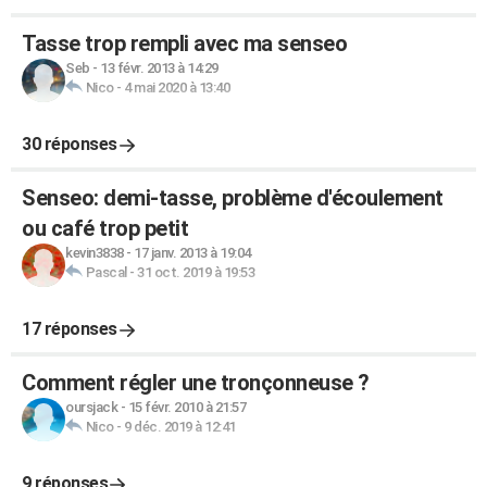
Tasse trop rempli avec ma senseo
Seb
-
13 févr. 2013 à 14:29
Nico
-
4 mai 2020 à 13:40
30 réponses
Senseo: demi-tasse, problème d'écoulement
ou café trop petit
kevin3838
-
17 janv. 2013 à 19:04
Pascal
-
31 oct. 2019 à 19:53
17 réponses
Comment régler une tronçonneuse ?
oursjack
-
15 févr. 2010 à 21:57
Nico
-
9 déc. 2019 à 12:41
9 réponses