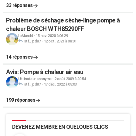
33 réponses
Problème de séchage sèche-linge pompe à
chaleur BOSCH WTH85290FF
IpMan44
-
15 nov. 2020 à 06:29
stf_jpd87
-
12 oct. 2021 à 08:01
14 réponses
Avis: Pompe à chaleur air eau
Utilisateur anonyme
-
2 août 2009 à 20:54
stf_jpd87
-
17 déc. 2022 à 08:03
199 réponses
DEVENEZ MEMBRE EN QUELQUES CLICS