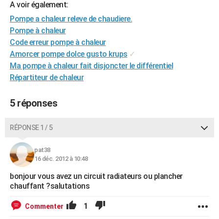
A voir également:
City break
Voyage de noces
Climat
Destinations
Voyage nature
Forum
+
PHOTO
Pompe a chaleur releve de chaudiere.
Pompe à chaleur
GUIDES D'ACHAT
Code erreur pompe à chaleur
BONS PLANS
Amorcer pompe dolce gusto krups
✓
Ma pompe à chaleur fait disjoncter le différentiel
CARTE DE VOEUX
Répartiteur de chaleur
Carte Bonne année
Carte Pâques
Carte de Noël
Carte Saint-Valentin
Carte d'anniversaire
DICTIONNAIRE
5 réponses
Biographies
Expressions
Dictionnaire
Citations
Proverbes
PROGRAMME TV
RÉPONSE 1 / 5
COPAINS D'AVANT
Se connecter
Collèges
Universités
Service militaire
S'inscrire
Lycées
Primaires
Entreprises
Avis de recherche
pat38
AVIS DE DÉCÈS
16 déc. 2012 à 10:48
FORUM
bonjour vous avez un circuit radiateurs ou plancher
chauffant ?salutations
Lifestyle
Sport
Television
Cinema
Bricolage
Culture
Auto
Voyage
1
Commenter