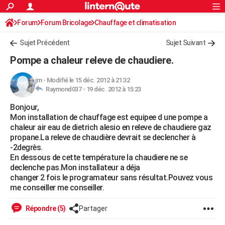
ACTUALITÉS
Forum
Forum Bricolage
Connexion
Chauffage et climatisation
S'inscrire
Rechercher
Société
Education
Villes
Politique
Faits Divers
Monde
+
SPORT
Sujet Précédent
Sujet Suivant
Football
Cyclisme
Forum
Coupe du monde 2026
Tennis
Rugby
CULTURE
Pompe a chaleur releve de chaudiere.
TNT
Cinéma
Musique
Programme TV
Streaming
Sorties cinéma
+
FINANCE
jm
-
Modifié le 15 déc. 2012 à 21:32
Raymond037 -
19 déc. 2012 à 15:23
Impôts
Immobilier
Banque
Crédit
Retraite
Epargne
Risques naturels par ville
Assurance
AUTO
Bonjour,
Réserver un essai
Berlines
Forum auto
Essais
Citadines
SUV
+
HIGH-TECH
Mon installation de chauffage est equipee d une pompe a
chaleur air eau de dietrich alesio en releve de chaudiere gaz
Meilleur smartphone
Ordinateurs
Guide high-tech
Mobiles
Internet
Jeux vidéo
+
BRICOLAGE
propane.La releve de chaudière devrait se declencher à
-2degrès.
Aménagement intérieur
Cuisine
Jardinage
+
Forum
Extérieur
Salle de bains
Rangement
WEEK-END
En dessous de cette température la chaudiere ne se
declenche pas.Mon installateur a déja
Escapades
Expositions
Week-end nature
Guides de France
Patrimoine
Musées
+
LIFESTYLE
changer 2 fois le programateur sans résultat.Pouvez vous
me conseiller me conseiller.
Bien-être
Mode
+
Art de vivre
Loisirs
Modes de vie
SANTE
Répondre (5)
Partager
Guide de la santé
Médicaments
+
Alimentation
Maladies
Sommeil
VOYAGE