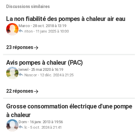
Discussions similaires
La non fiabilité des pompes à chaleur air eau
Marco
-
28 oct. 2018 à 13:19
riton
-
11 janv. 2025 à 10:00
23 réponses
Avis pompes à chaleur (PAC)
Ienvel
-
25 mai 2020 à 16:19
Nuscor
-
12 déc. 2024 à 21:25
22 réponses
Grosse consommation électrique d'une pompe
à chaleur
Dom
-
16 janv. 2013 à 19:56
lc
-
5 oct. 2024 à 21:41